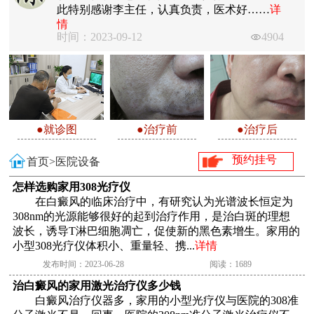
此特别感谢李主任，认真负责，医术好……
详
情
时间：2023-09-12
4904
●就诊图
●治疗前
●治疗后
预约挂号
首页>
医院设备
怎样选购家用308光疗仪
在白癜风的临床治疗中，有研究认为光谱波长恒定为
308nm的光源能够很好的起到治疗作用，是治白斑的理想
波长，诱导T淋巴细胞凋亡，促使新的黑色素增生。家用的
小型308光疗仪体积小、重量轻、携...
详情
发布时间：2023-06-28
阅读：1689
治白癜风的家用激光治疗仪多少钱
白癜风治疗仪器多，家用的小型光疗仪与医院的308准