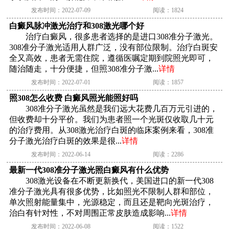
发布时间：2022-07-09
阅读：1824
白癜风脉冲激光治疗和308激光哪个好
治疗白癜风，很多患者选择的是进口308准分子激光。
308准分子激光适用人群广泛，没有部位限制。治疗白斑安
全又高效，患者无需住院，遵循医嘱定期到院照光即可，
随治随走，十分便捷，但照308准分子激...
详情
发布时间：2022-07-01
阅读：1857
照308怎么收费 白癜风照光能照好吗
308准分子激光虽然是我们远大花费几百万元引进的，
但收费却十分平价。我们为患者照一个光斑仅收取几十元
的治疗费用。从308激光治疗白斑的临床案例来看，308准
分子激光治疗白斑的效果是很...
详情
发布时间：2022-06-14
阅读：2286
最新一代308准分子激光照白癜风有什么优势
308激光设备在不断更新换代，美国进口的新一代308
准分子激光具有很多优势，比如照光不限制人群和部位，
单次照射能量集中，光源稳定，而且还是靶向光斑治疗，
治白有针对性，不对周围正常皮肤造成影响...
详情
发布时间：2022-06-08
阅读：1522