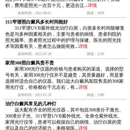
积，费用是照光一次百十元，更适合泛...
详情
发布时间：2022-08-01
阅读：2059
311窄谱照白癜风多长时间能好
311窄谱UVB紫外线光治疗白斑，白斑多长时间能够复
色是与多种因素相关的，主要与患者的病情、患者到院的
照光频率、患者照光过程中的护理与保健、医生的照光技
术等因素有关，患者怎么做能有效...
详情
发布时间：2022-07-28
阅读：2136
家用308照白癜风贵不贵
家用308光疗仪器的价格与患者购买的渠道、选择的型
号有关，家用308光疗仪并不是越贵，其质量越好，而是要
选择对适合自己的仪器。我们远大白癜风医院售卖的308家
用光疗仪，价格都在千元左右，有...
详情
发布时间：2022-07-20
阅读：1589
治疗白癜风常见的几种灯
远大配有齐全的照光仪器，其中包括308准分子激光、
308准分子光、311窄普UVB紫外线光、全身仓紫外线光、
家用光疗仪等，患者可以根据自己的病情、治疗白斑的需
求以及自己的经济能力，来根据医...
详情