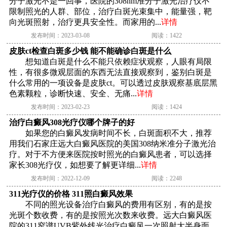
分子激光不是一回事，医院的308nm准分子激光治疗仪不
限制照光的人群、部位，治疗白斑光束集中，能量强，靶
向光斑照射，治疗更具安全性。而家用的...
详情
发布时间：2023-03-08
阅读：1422
皮肤ct检查白斑多少钱 能不能确诊白斑是什么
想知道白斑是什么不能只依赖症状观察，人眼有局限
性，有很多微观层面的东西无法直接观察到，鉴别白斑是
什么常用的一项设备是皮肤ct。可以透过皮肤观察基底层黑
色素颗粒，诊断快速、安全、无痛...
详情
发布时间：2023-02-23
阅读：1424
治疗白癜风308光疗仪哪个牌子的好
如果您的白癜风发病时间不长，白斑面积不大，推荐
用我们石家庄远大白癜风医院的美国308纳米准分子激光治
疗。对于不方便来医院按时照光的白癜风患者，可以选择
家长308光疗仪，如想要了解更详细...
详情
发布时间：2022-12-09
阅读：2248
311光疗仪的价格 311照白癜风效果
不同的照光设备治疗白癜风的费用有区别，有的是按
光斑个数收费，有的是按照光次数来收费。远大白癜风医
院的311窄谱UVB紫外线光治疗白癜风一次照射大半身面