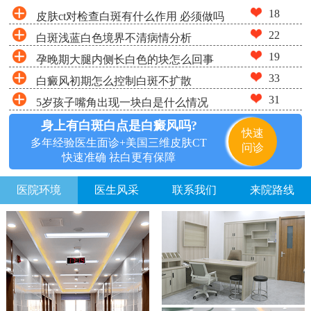
18
皮肤ct对检查白斑有什么作用 必须做吗
22
白斑浅蓝白色境界不清病情分析
19
孕晚期大腿内侧长白色的块怎么回事
33
白癜风初期怎么控制白斑不扩散
31
5岁孩子嘴角出现一块白是什么情况
身上有白斑白点是白癜风吗?
快速
多年经验医生面诊+美国三维皮肤CT
问诊
快速准确 祛白更有保障
医院环境
医生风采
联系我们
来院路线