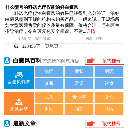
什么型号的科诺光疗仪能治好白癜风
科诺光疗仪治白癜风的效果已经得到充分验证，治好
白癜风需到正规的机构来购买产品。一般来说，正规场所
如大型医院售卖的仪器质量有保障，价格合理，还有医生
指导治疗，令白斑复色安全靠谱。不建...
详情
发布时间：2022-06-07
阅读：1650
62
1
2
3
4
5
6
下一页
尾页
白癜风百科
预约挂号
/答您所问解您所疑
治疗
症状
病因
白癜风科普
诊断
常识
饮食
儿童
青少年
女性
男性
面部
肢端
常见类型
最新文章
预约挂号
/