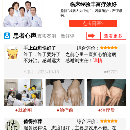
临床经验丰富疗效好
坚持“以病人为中心”，因病施治，严谨求
实。
点击问医>
患者心声
查看更多
/真实案例一致好评
手上白斑快好了
综合评价：
终于，终于要好了，之前心里一直担心怕这病
不好治。感谢远大！感谢刘主任！
详情
时间：2023-10-18
5703
●就诊图
●治疗前
●治疗后
值得推荐
综合评价：
服务没得说，态度很好，主要是效果不错。在