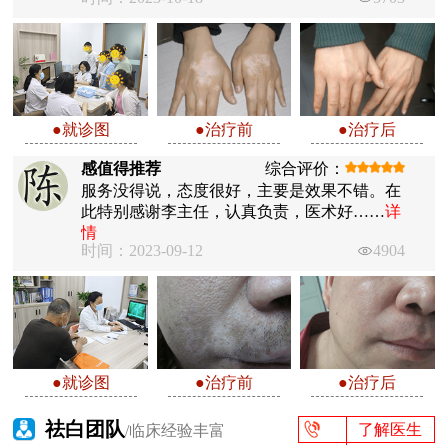
●就诊图
●治疗前
●治疗后
感值得推荐
综合评价：
服务没得说，态度很好，主要是效果不错。在
此特别感谢李主任，认真负责，医术好……
详
情
时间：2023-09-12
4904
●就诊图
●治疗前
●治疗后
祛白团队
了解医生
/临床经验丰富