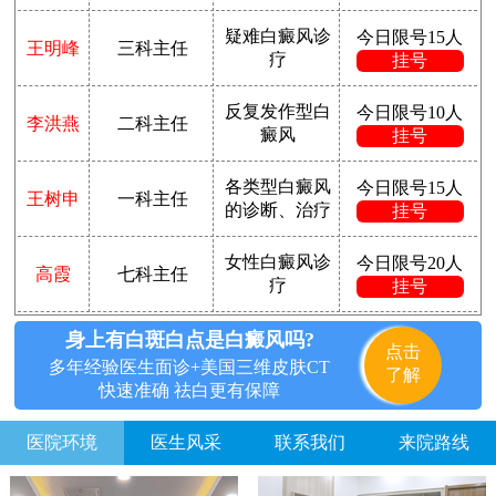
疑难白癜风诊
今日限号15人
王明峰
三科主任
疗
挂号
反复发作型白
今日限号10人
李洪燕
二科主任
癜风
挂号
各类型白癜风
今日限号15人
王树申
一科主任
的诊断、治疗
挂号
女性白癜风诊
今日限号20人
高霞
七科主任
疗
挂号
身上有白斑白点是白癜风吗?
点击
多年经验医生面诊+美国三维皮肤CT
了解
快速准确 祛白更有保障
医院环境
医生风采
联系我们
来院路线