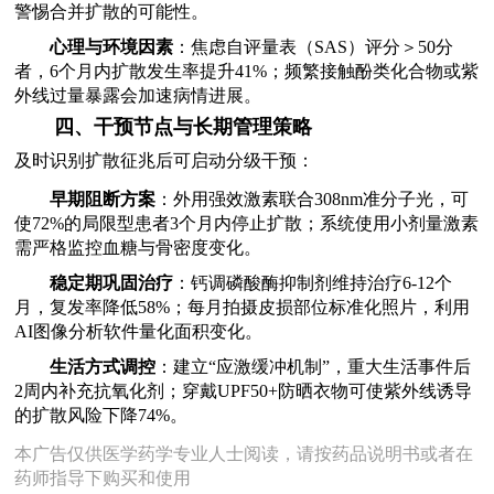
警惕合并扩散的可能性。
心理与环境因素
：焦虑自评量表（SAS）评分＞50分
者，6个月内扩散发生率提升41%；频繁接触酚类化合物或紫
外线过量暴露会加速病情进展。
四、干预节点与长期管理策略
及时识别扩散征兆后可启动分级干预：
早期阻断方案
：外用强效激素联合308nm准分子光，可
使72%的局限型患者3个月内停止扩散；系统使用小剂量激素
需严格监控血糖与骨密度变化。
稳定期巩固治疗
：钙调磷酸酶抑制剂维持治疗6-12个
月，复发率降低58%；每月拍摄皮损部位标准化照片，利用
AI图像分析软件量化面积变化。
生活方式调控
：建立“应激缓冲机制”，重大生活事件后
2周内补充抗氧化剂；穿戴UPF50+防晒衣物可使紫外线诱导
的扩散风险下降74%。
本广告仅供医学药学专业人士阅读，请按药品说明书或者在
药师指导下购买和使用