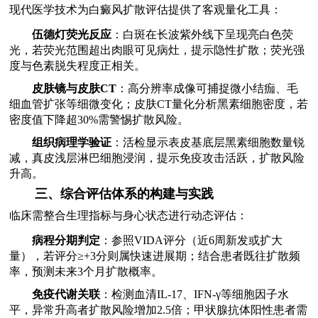
现代医学技术为白癜风扩散评估提供了客观量化工具：
伍德灯荧光反应
：白斑在长波紫外线下呈现亮白色荧
光，若荧光范围超出肉眼可见病灶，提示隐性扩散；荧光强
度与色素脱失程度正相关。
皮肤镜与皮肤CT
：高分辨率成像可捕捉微小结痂、毛
细血管扩张等细微变化；皮肤CT量化分析黑素细胞密度，若
密度值下降超30%需警惕扩散风险。
组织病理学验证
：活检显示表皮基底层黑素细胞数量锐
减，真皮浅层淋巴细胞浸润，提示免疫攻击活跃，扩散风险
升高。
三、综合评估体系的构建与实践
临床需整合生理指标与身心状态进行动态评估：
病程分期判定
：参照VIDA评分（近6周新发或扩大
量），若评分≥+3分则属快速进展期；结合患者既往扩散频
率，预测未来3个月扩散概率。
免疫代谢关联
：检测血清IL-17、IFN-γ等细胞因子水
平，异常升高者扩散风险增加2.5倍；甲状腺抗体阳性患者需