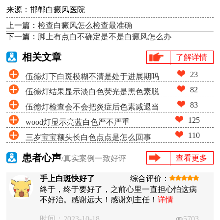
来源：邯郸白癜风医院
上一篇：
检查白癜风怎么检查最准确
下一篇：
脚上有点白不确定是不是白癜风怎么办
相关文章
了解详情
23
伍德灯下白斑模糊不清是处于进展期吗
82
伍德灯结果显示淡白色荧光是黑色素脱
83
伍德灯检查会不会把炎症后色素减退当
失很少吗
125
wood灯显示亮蓝白色严不严重
成白癜风
110
三岁宝宝额头长白色点点是怎么回事
患者心声
查看更多
/真实案例一致好评
手上白斑快好了
综合评价：
终于，终于要好了，之前心里一直担心怕这病
不好治。感谢远大！感谢刘主任！
详情
时间：2023-10-18
5703