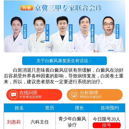
关于白癜风康复医生有话说：
白斑消退只意味着白癜风症状有所缓解，白癜风在治好
后容易受外界各种因素的影响，导致病情复发，白斑卷土重
来，所以，建议患者朋友一定要进行系统的治疗。
在线问医
分析病情
对患者信息保密
明明白白做治疗
姓名
资历
擅长
咨询预约
青少年白癜风
今日限号20人
刘惠莉
六科主任
诊疗
挂号