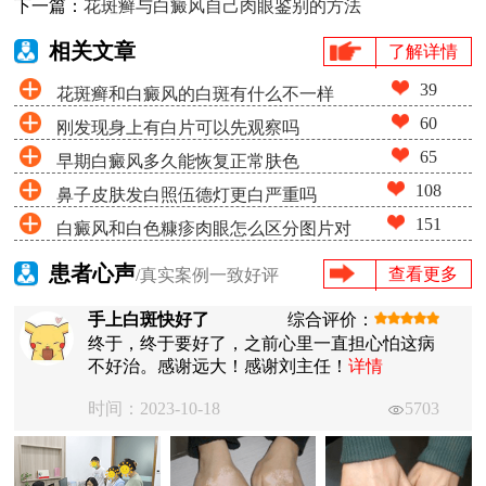
下一篇：
花斑癣与白癜风自己肉眼鉴别的方法
相关文章
了解详情
39
花斑癣和白癜风的白斑有什么不一样
60
刚发现身上有白片可以先观察吗
65
早期白癜风多久能恢复正常肤色
108
鼻子皮肤发白照伍德灯更白严重吗
151
白癜风和白色糠疹肉眼怎么区分图片对
比
患者心声
查看更多
/真实案例一致好评
手上白斑快好了
综合评价：
终于，终于要好了，之前心里一直担心怕这病
不好治。感谢远大！感谢刘主任！
详情
时间：2023-10-18
5703