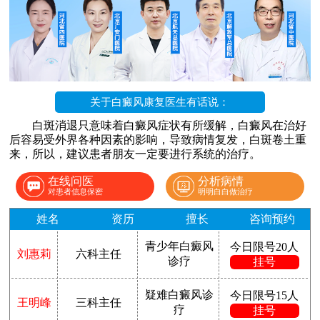
关于白癜风康复医生有话说：
白斑消退只意味着白癜风症状有所缓解，白癜风在治好
后容易受外界各种因素的影响，导致病情复发，白斑卷土重
来，所以，建议患者朋友一定要进行系统的治疗。
在线问医
分析病情
对患者信息保密
明明白白做治疗
姓名
资历
擅长
咨询预约
青少年白癜风
今日限号20人
刘惠莉
六科主任
诊疗
挂号
疑难白癜风诊
今日限号15人
王明峰
三科主任
疗
挂号