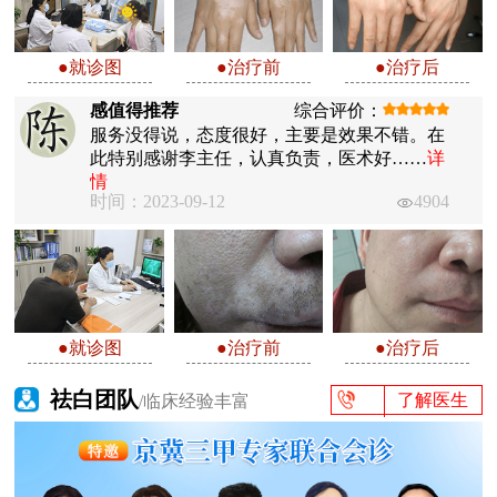
●就诊图
●治疗前
●治疗后
感值得推荐
综合评价：
服务没得说，态度很好，主要是效果不错。在
此特别感谢李主任，认真负责，医术好……
详
情
时间：2023-09-12
4904
●就诊图
●治疗前
●治疗后
祛白团队
了解医生
/临床经验丰富