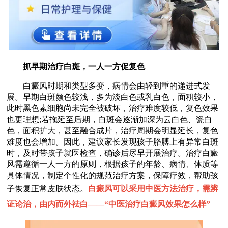
抓早期治疗白斑，一人一方促复色
白癜风时期和类型多变，病情会由轻到重的递进式发
展。早期白斑颜色较浅，多为淡白色或乳白色，面积较小，
此时黑色素细胞尚未完全被破坏，治疗难度较低，复色效果
也更理想;若拖延至后期，白斑会逐渐加深为云白色、瓷白
色，面积扩大，甚至融合成片，治疗周期会明显延长，复色
难度也会增加。因此，建议家长发现孩子胳膊上有异常白斑
时，及时带孩子就医检查，确诊后尽早开展治疗。治疗白癜
风需遵循一人一方的原则，根据孩子的年龄、病情、体质等
具体情况，制定个性化的规范治疗方案，保障疗效，帮助孩
子恢复正常皮肤状态。
白癜风可以采用中医方法治疗，需辨
证论治，由内而外祛白——“
中医治疗白癜风效果怎么样
”