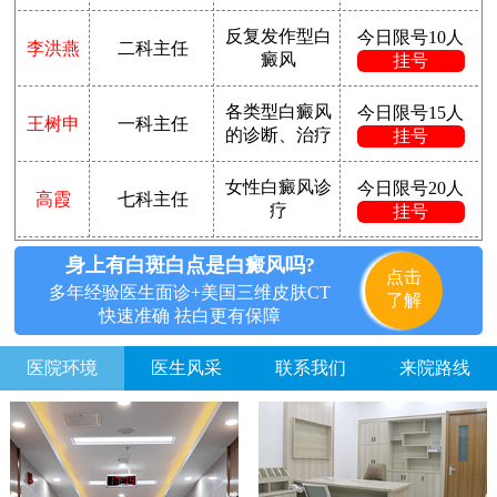
反复发作型白
今日限号10人
李洪燕
二科主任
癜风
挂号
各类型白癜风
今日限号15人
王树申
一科主任
的诊断、治疗
挂号
女性白癜风诊
今日限号20人
高霞
七科主任
疗
挂号
身上有白斑白点是白癜风吗?
点击
多年经验医生面诊+美国三维皮肤CT
了解
快速准确 祛白更有保障
医院环境
医生风采
联系我们
来院路线