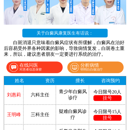
关于白癜风康复医生有话说：
白斑消退只意味着白癜风症状有所缓解，白癜风在治好
后容易受外界各种因素的影响，导致病情复发，白斑卷土重
来，所以，建议患者朋友一定要进行系统的治疗。
在线问医
分析病情
对患者信息保密
明明白白做治疗
姓名
资历
擅长
咨询预约
青少年白癜风
今日限号20人
刘惠莉
六科主任
诊疗
挂号
疑难白癜风诊
今日限号15人
王明峰
三科主任
疗
挂号