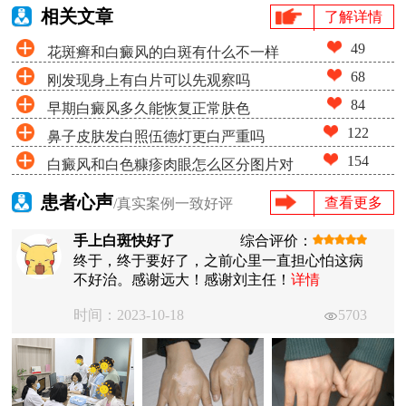
相关文章
了解详情
49
花斑癣和白癜风的白斑有什么不一样
68
刚发现身上有白片可以先观察吗
84
早期白癜风多久能恢复正常肤色
122
鼻子皮肤发白照伍德灯更白严重吗
154
白癜风和白色糠疹肉眼怎么区分图片对
比
患者心声
查看更多
/真实案例一致好评
手上白斑快好了
综合评价：
终于，终于要好了，之前心里一直担心怕这病
不好治。感谢远大！感谢刘主任！
详情
时间：2023-10-18
5703