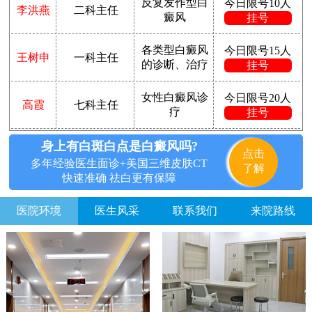
反复发作型白
今日限号10人
李洪燕
二科主任
癜风
挂号
各类型白癜风
今日限号15人
王树申
一科主任
的诊断、治疗
挂号
女性白癜风诊
今日限号20人
高霞
七科主任
疗
挂号
身上有白斑白点是白癜风吗?
点击
多年经验医生面诊+美国三维皮肤CT
了解
快速准确 祛白更有保障
医院环境
医生风采
联系我们
来院路线