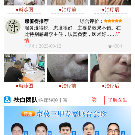
●就诊图
●治疗前
●治疗后
感值得推荐
综合评价：
服务没得说，态度很好，主要是效果不错。在
此特别感谢李主任，认真负责，医术好……
详
情
时间：2023-09-12
4904
●就诊图
●治疗前
●治疗后
祛白团队
了解医生
/临床经验丰富