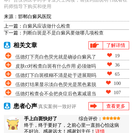
药师指导下购买和使用
来源：邯郸白癜风医院
上一篇：
白癜风应该做什么检查
下一篇：
判断白斑是不是白癜风要做哪几项检查
相关文章
了解详情
19
伍德灯下亮白色荧光就是确诊白癜风了
36
皮肤ct对检查白斑有什么作用 必须做吗
吗
65
伍德灯下白斑模糊不清是处于进展期吗
100
伍德灯结果显示淡白色荧光是黑色素脱
107
伍德灯检查会不会把炎症后色素减退当
失很少吗
成白癜风
患者心声
查看更多
/真实案例一致好评
手上白斑快好了
综合评价：
终于，终于要好了，之前心里一直担心怕这病
不好治。感谢远大！感谢刘主任！
详情