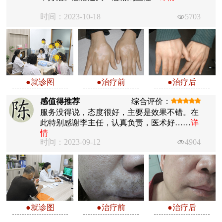
时间：2023-10-18
5703
●就诊图
●治疗前
●治疗后
感值得推荐
综合评价：
服务没得说，态度很好，主要是效果不错。在
此特别感谢李主任，认真负责，医术好……
详
情
时间：2023-09-12
4904
●就诊图
●治疗前
●治疗后