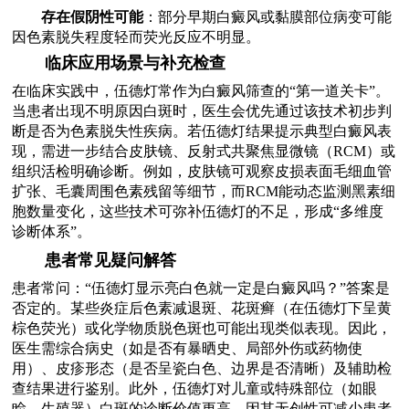
存在假阴性可能
：部分早期白癜风或黏膜部位病变可能
因色素脱失程度轻而荧光反应不明显。
临床应用场景与补充检查
在临床实践中，伍德灯常作为白癜风筛查的“第一道关卡”。
当患者出现不明原因白斑时，医生会优先通过该技术初步判
断是否为色素脱失性疾病。若伍德灯结果提示典型白癜风表
现，需进一步结合皮肤镜、反射式共聚焦显微镜（RCM）或
组织活检明确诊断。例如，皮肤镜可观察皮损表面毛细血管
扩张、毛囊周围色素残留等细节，而RCM能动态监测黑素细
胞数量变化，这些技术可弥补伍德灯的不足，形成“多维度
诊断体系”。
患者常见疑问解答
患者常问：“伍德灯显示亮白色就一定是白癜风吗？”答案是
否定的。某些炎症后色素减退斑、花斑癣（在伍德灯下呈黄
棕色荧光）或化学物质脱色斑也可能出现类似表现。因此，
医生需综合病史（如是否有暴晒史、局部外伤或药物使
用）、皮疹形态（是否呈瓷白色、边界是否清晰）及辅助检
查结果进行鉴别。此外，伍德灯对儿童或特殊部位（如眼
睑、生殖器）白斑的诊断价值更高，因其无创性可减少患者