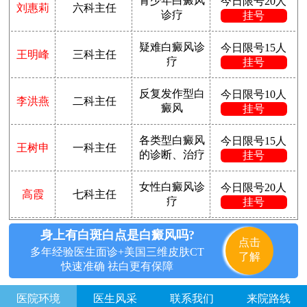
青少年白癜风
今日限号20人
刘惠莉
六科主任
诊疗
挂号
疑难白癜风诊
今日限号15人
王明峰
三科主任
疗
挂号
反复发作型白
今日限号10人
李洪燕
二科主任
癜风
挂号
各类型白癜风
今日限号15人
王树申
一科主任
的诊断、治疗
挂号
女性白癜风诊
今日限号20人
高霞
七科主任
疗
挂号
身上有白斑白点是白癜风吗?
点击
多年经验医生面诊+美国三维皮肤CT
了解
快速准确 祛白更有保障
医院环境
医生风采
联系我们
来院路线