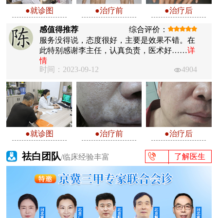
●就诊图
●治疗前
●治疗后
感值得推荐
综合评价：
服务没得说，态度很好，主要是效果不错。在
此特别感谢李主任，认真负责，医术好……
详
情
时间：2023-09-12
4904
●就诊图
●治疗前
●治疗后
祛白团队
了解医生
/临床经验丰富