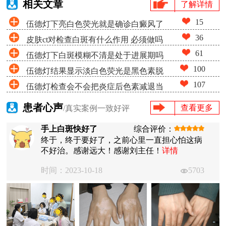
相关文章
了解详情
15
伍德灯下亮白色荧光就是确诊白癜风了
36
皮肤ct对检查白斑有什么作用 必须做吗
吗
61
伍德灯下白斑模糊不清是处于进展期吗
100
伍德灯结果显示淡白色荧光是黑色素脱
107
伍德灯检查会不会把炎症后色素减退当
失很少吗
成白癜风
患者心声
查看更多
/真实案例一致好评
手上白斑快好了
综合评价：
终于，终于要好了，之前心里一直担心怕这病
不好治。感谢远大！感谢刘主任！
详情
时间：2023-10-18
5703