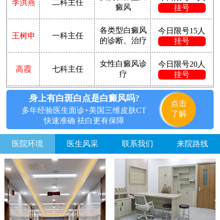
李洪燕
二科主任
癜风
挂号
各类型白癜风
今日限号15人
王树申
一科主任
的诊断、治疗
挂号
女性白癜风诊
今日限号20人
高霞
七科主任
疗
挂号
身上有白斑白点是白癜风吗?
点击
多年经验医生面诊+美国三维皮肤CT
了解
快速准确 祛白更有保障
医院环境
医生风采
联系我们
来院路线