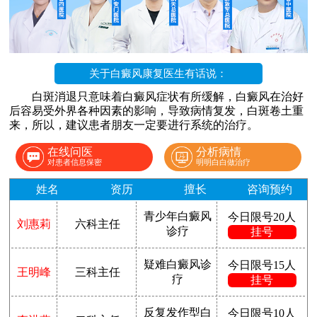
关于白癜风康复医生有话说：
白斑消退只意味着白癜风症状有所缓解，白癜风在治好
后容易受外界各种因素的影响，导致病情复发，白斑卷土重
来，所以，建议患者朋友一定要进行系统的治疗。
在线问医
分析病情
对患者信息保密
明明白白做治疗
姓名
资历
擅长
咨询预约
青少年白癜风
今日限号20人
刘惠莉
六科主任
诊疗
挂号
疑难白癜风诊
今日限号15人
王明峰
三科主任
疗
挂号
反复发作型白
今日限号10人