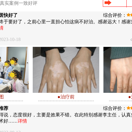
/真实案例一致好评
斑快好了
综合评价：
终于要好了，之前心里一直担心怕这病不好治。感谢远大！感谢
情
23-10-18
图
●治疗前
推荐
综合评价：
得说，态度很好，主要是效果不错。在此特别感谢李主任，认真
术好……
详情