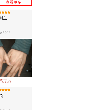
查看更多
刘主
5703
●治疗后
负