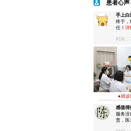
患者心声
手上白
终于，
任！
详
时间：20
●就诊
感值得
服务没
责，医