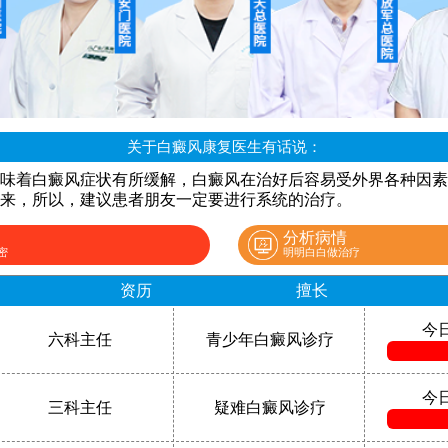
关于白癜风康复医生有话说：
味着白癜风症状有所缓解，白癜风在治好后容易受外界各种因素
来，所以，建议患者朋友一定要进行系统的治疗。
分析病情
密
明明白白做治疗
资历
擅长
今
六科主任
青少年白癜风诊疗
今
三科主任
疑难白癜风诊疗