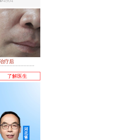
4904
●治疗后
了解医生