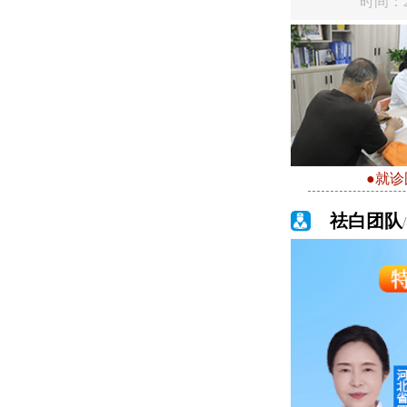
时间：20
●就诊
祛白团队