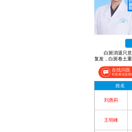
白斑消退只意
复发，白斑卷土重
在线问医
对患者信息保
姓名
刘惠莉
王明峰