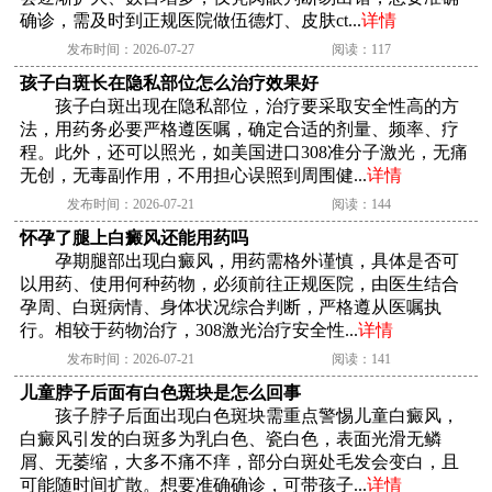
确诊，需及时到正规医院做伍德灯、皮肤ct...
详情
发布时间：2026-07-27
阅读：117
孩子白斑长在隐私部位怎么治疗效果好
孩子白斑出现在隐私部位，治疗要采取安全性高的方
法，用药务必要严格遵医嘱，确定合适的剂量、频率、疗
程。此外，还可以照光，如美国进口308准分子激光，无痛
无创，无毒副作用，不用担心误照到周围健...
详情
发布时间：2026-07-21
阅读：144
怀孕了腿上白癜风还能用药吗
孕期腿部出现白癜风，用药需格外谨慎，具体是否可
以用药、使用何种药物，必须前往正规医院，由医生结合
孕周、白斑病情、身体状况综合判断，严格遵从医嘱执
行。相较于药物治疗，308激光治疗安全性...
详情
发布时间：2026-07-21
阅读：141
儿童脖子后面有白色斑块是怎么回事
孩子脖子后面出现白色斑块需重点警惕儿童白癜风，
白癜风引发的白斑多为乳白色、瓷白色，表面光滑无鳞
屑、无萎缩，大多不痛不痒，部分白斑处毛发会变白，且
可能随时间扩散。想要准确确诊，可带孩子...
详情