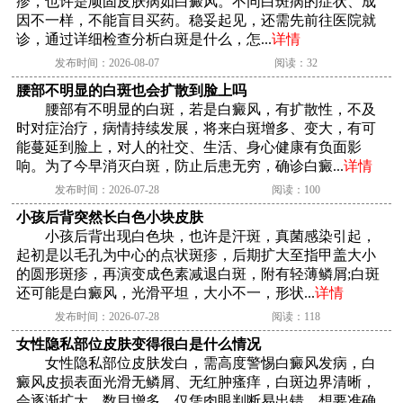
疹，也许是顽固皮肤病如白癜风。不同白斑病的症状、成
因不一样，不能盲目买药。稳妥起见，还需先前往医院就
诊，通过详细检查分析白斑是什么，怎...
详情
发布时间：2026-08-07
阅读：32
腰部不明显的白斑也会扩散到脸上吗
腰部有不明显的白斑，若是白癜风，有扩散性，不及
时对症治疗，病情持续发展，将来白斑增多、变大，有可
能蔓延到脸上，对人的社交、生活、身心健康有负面影
响。为了今早消灭白斑，防止后患无穷，确诊白癜...
详情
发布时间：2026-07-28
阅读：100
小孩后背突然长白色小块皮肤
小孩后背出现白色块，也许是汗斑，真菌感染引起，
起初是以毛孔为中心的点状斑疹，后期扩大至指甲盖大小
的圆形斑疹，再演变成色素减退白斑，附有轻薄鳞屑;白斑
还可能是白癜风，光滑平坦，大小不一，形状...
详情
发布时间：2026-07-28
阅读：118
女性隐私部位皮肤变得很白是什么情况
女性隐私部位皮肤发白，需高度警惕白癜风发病，白
癜风皮损表面光滑无鳞屑、无红肿瘙痒，白斑边界清晰，
会逐渐扩大、数目增多，仅凭肉眼判断易出错，想要准确