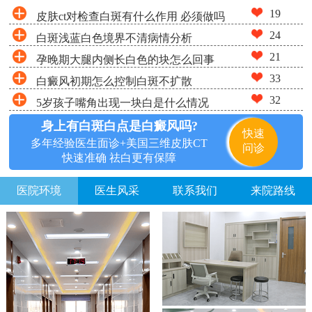
19
皮肤ct对检查白斑有什么作用 必须做吗
24
白斑浅蓝白色境界不清病情分析
21
孕晚期大腿内侧长白色的块怎么回事
33
白癜风初期怎么控制白斑不扩散
32
5岁孩子嘴角出现一块白是什么情况
身上有白斑白点是白癜风吗?
快速
多年经验医生面诊+美国三维皮肤CT
问诊
快速准确 祛白更有保障
医院环境
医生风采
联系我们
来院路线