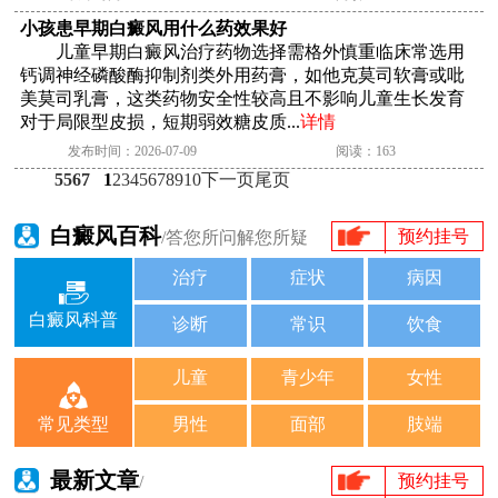
小孩患早期白癜风用什么药效果好
儿童早期白癜风治疗药物选择需格外慎重临床常选用
钙调神经磷酸酶抑制剂类外用药膏，如他克莫司软膏或吡
美莫司乳膏，这类药物安全性较高且不影响儿童生长发育
对于局限型皮损，短期弱效糖皮质...
详情
发布时间：2026-07-09
阅读：163
5567
1
2
3
4
5
6
7
8
9
10
下一页
尾页
白癜风百科
预约挂号
/答您所问解您所疑
治疗
症状
病因
白癜风科普
诊断
常识
饮食
儿童
青少年
女性
男性
面部
肢端
常见类型
最新文章
预约挂号
/