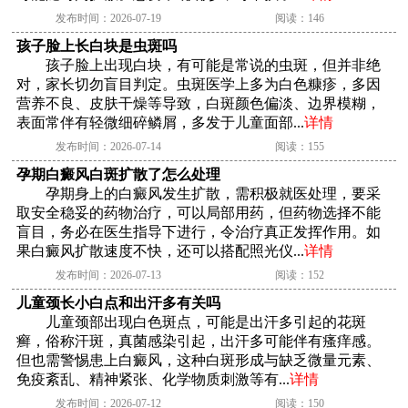
发布时间：2026-07-19
阅读：146
孩子脸上长白块是虫斑吗
孩子脸上出现白块，有可能是常说的虫斑，但并非绝
对，家长切勿盲目判定。虫斑医学上多为白色糠疹，多因
营养不良、皮肤干燥等导致，白斑颜色偏淡、边界模糊，
表面常伴有轻微细碎鳞屑，多发于儿童面部...
详情
发布时间：2026-07-14
阅读：155
孕期白癜风白斑扩散了怎么处理
孕期身上的白癜风发生扩散，需积极就医处理，要采
取安全稳妥的药物治疗，可以局部用药，但药物选择不能
盲目，务必在医生指导下进行，令治疗真正发挥作用。如
果白癜风扩散速度不快，还可以搭配照光仪...
详情
发布时间：2026-07-13
阅读：152
儿童颈长小白点和出汗多有关吗
儿童颈部出现白色斑点，可能是出汗多引起的花斑
癣，俗称汗斑，真菌感染引起，出汗多可能伴有瘙痒感。
但也需警惕患上白癜风，这种白斑形成与缺乏微量元素、
免疫紊乱、精神紧张、化学物质刺激等有...
详情
发布时间：2026-07-12
阅读：150