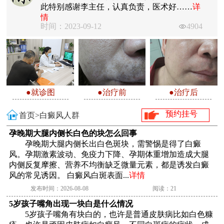
此特别感谢李主任，认真负责，医术好……
详
情
时间：2023-09-12
4904
●就诊图
●治疗前
●治疗后
预约挂号
首页>
白癜风人群
孕晚期大腿内侧长白色的块怎么回事
孕晚期大腿内侧长出白色斑块，需警惕是得了白癜
风。孕期激素波动、免疫力下降、孕期体重增加造成大腿
内侧反复摩擦、营养不均衡缺乏微量元素，都是诱发白癜
风的常见诱因。 白癜风白斑表面...
详情
发布时间：2026-08-08
阅读：21
5岁孩子嘴角出现一块白是什么情况
5岁孩子嘴角有块白的，也许是普通皮肤病比如白色糠