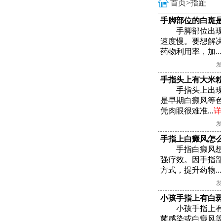
首页>
指趾
手脚部位的白斑
手脚部位出
速度慢。要想解
药物利用率，加..
发
手指头上有大米
手指头上出
是早期白癜风等
凭肉眼很难准...
发
手指上白癜风怎
手指白癜风
强疗效。因手指
方式，提升药物..
发
小孩手指上有白
小孩手指上
菌感染或白癜风