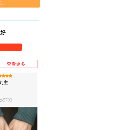
址
效好
查看更多
刘主
5703