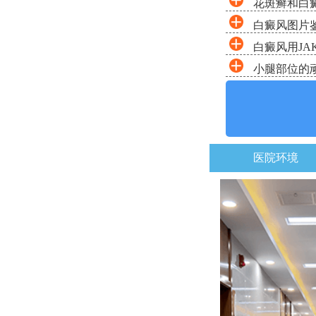
花斑癣和白
白癜风图片鉴
白癜风用JA
小腿部位的
医院环境