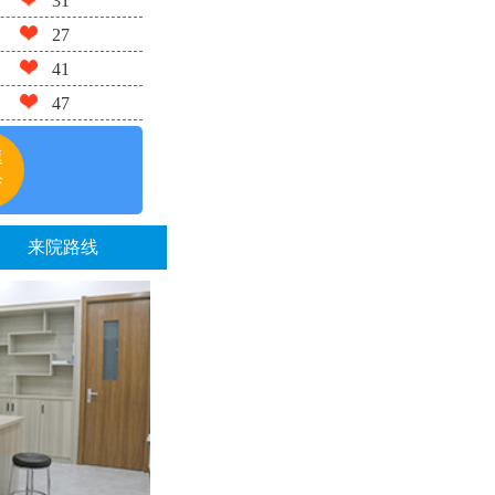
31
27
41
47
速
诊
来院路线