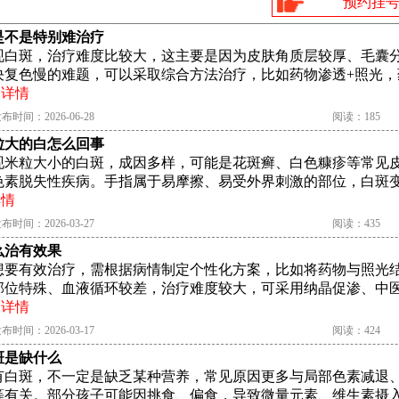
预约挂
是不是特别难治疗
现白斑，治疗难度比较大，这主要是因为皮肤角质层较厚、毛囊
决复色慢的难题，可以采取综合方法治疗，比如药物渗透+照光，
.
详情
布时间：2026-06-28
阅读：185
粒大的白怎么回事
现米粒大小的白斑，成因多样，可能是花斑癣、白色糠疹等常见
色素脱失性疾病。手指属于易摩擦、易受外界刺激的部位，白斑
详情
布时间：2026-03-27
阅读：435
么治有效果
想要有效治疗，需根据病情制定个性化方案，比如将药物与照光
部位特殊、血液循环较差，治疗难度较大，可采用纳晶促渗、中
.
详情
布时间：2026-03-17
阅读：424
斑是缺什么
有白斑，不一定是缺乏某种营养，常见原因更多与局部色素减退
等有关。部分孩子可能因挑食、偏食，导致微量元素、维生素摄