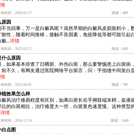
详情
布时间：2026-02-27
阅读：488
么原因
别不当回事，万一是白癜风呢？虽然早期的白癜风皮损面积小，
扩散性，随着时间推移，接触不良因素，免疫降低等都可能引起
...
详情
布时间：2025-05-21
阅读：668
是什么原因
斑，如果基本排查了日晒斑、外伤白斑，那么要警惕患上白斑病
。前不久，有网友通过医院网络平台留言，问：手指缝中间发白是
详情
布时间：2025-04-01
阅读：780
种植效果怎么样
白癜风治疗难易程度有区别，如果白斑长在手脚肢端末梢，血液
部位的白斑相比，治疗难度大一些，白斑复色速度慢。这种类型
.
详情
布时间：2024-12-24
阅读：1040
小白点图