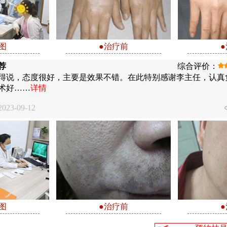
图
●治疗前
荐
综合评价：
得说，态度很好，主要是效果不错。在此特别感谢李主任，认真
术好……
详情
23-09-12
图
●治疗前