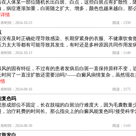
后在人体某一部位随机长出白斑、白点，这些白斑点有扩散性，
激，病症逐渐加重，白斑随之扩大、增多，颜色也越来越白。那
.
详情
布时间：2024-10-23
阅读：1359
点
后没有及时正确处理导致感染、长期穿紧身的衣服、不健康饮食
力太大等都有可能导致其发生，有时还是多种原因共同作用发病的
布时间：2024-10-13
阅读：1149
癜风的固有特征，不过有的患者发病后白斑一直保持原样不变，
长时间了一直没扩散还需要治吗?——白癜风病情复杂，虽然现在
详情
布时间：2024-09-16
阅读：2175
能复色吗
损形成部位不固定，长在肢端的白斑治疗难度大，因为毛囊数量
慢，治疗耗费的时间长。那么指尖上的白癜风能复色吗?接受科学
情
布时间：2024-08-30
阅读：1143
皮肤发白