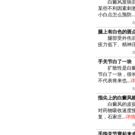
白癜风发病
某些不利因素刺
小白点怎么预防..
发
腿上有白色的斑
腿部受外伤
疫力低下、精神压
发
手关节白了一块
扩散性是白
节白了一块，很
不代表将来也...
发
指尖上的白癜风
白癜风的皮
对药物吸收速度
复，石家庄...
详
发
手指关节弯起来