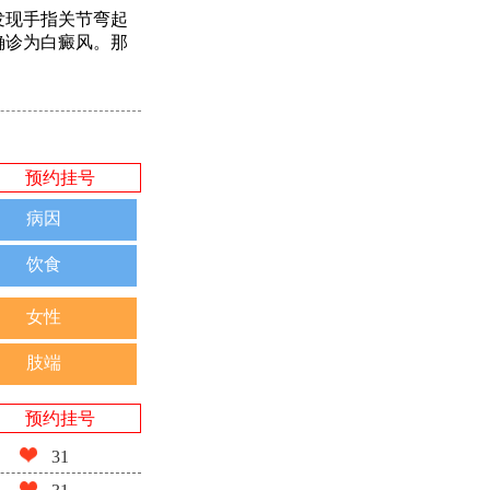
发现手指关节弯起
确诊为白癜风。那
预约挂号
病因
饮食
女性
肢端
预约挂号
31