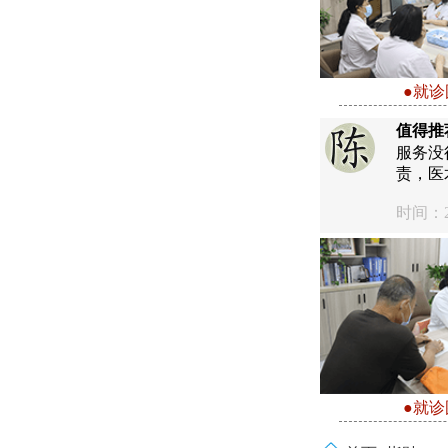
●就诊
值得推
服务没
责，医
时间：20
●就诊