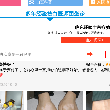
白斑科普
来院地
多年经验祛白医师团坐诊
临床经验丰富疗
坚持“以病人为中心”，因病施治，严谨求实。
点击问医>
/真实案例一致好评
斑快好了
综合评价：
终于要好了，之前心里一直担心怕这病不好治。感谢远大！感谢
情
23-10-18