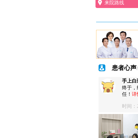
来院路线
患者心声
手上白
终于，
任！
详
时间：20