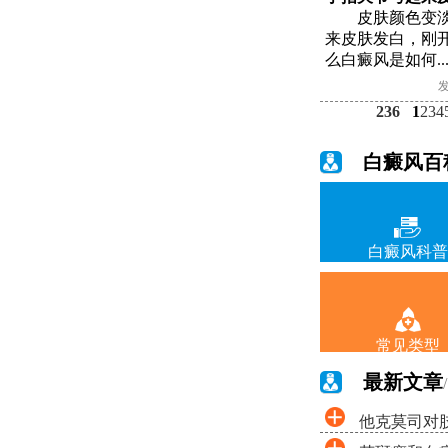
皮肤颜色变
来皮肤发白，刚
么白癜风是如何..
发
236
1
2
3
4
白癜风百
白癜风科普
常见类型
最新文章
/
他克莫司对