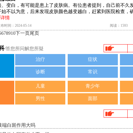
淡、变白，有可能是患上了皮肤病。有位患者提到，自己前不久
开始不以为意，后来发现皮肤颜色越变越白，赶紧到医院检查，
.
详情
布时间：2024-05-14
阅读：1593
5
6
7
8
9
10
下一页
尾页
科
/答您所问解您所疑
治疗
症状
诊断
常识
儿童
青少年
男性
面部
肢端白斑作用大吗