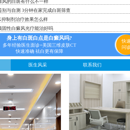
癜风的白斑有什么不一样
别与自测 3分钟在家完成白斑筛查
K抑制剂治疗效果怎么样
顽固性白癜风光疗能治好吗
身上有白斑白点是白癜风吗?
快
多年经验医生面诊+美国三维皮肤CT
问
快速准确 祛白更有保障
医生风采
联系我们