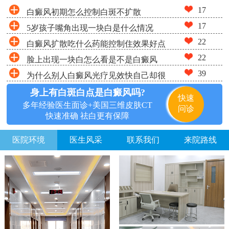
17
白癜风初期怎么控制白斑不扩散
17
5岁孩子嘴角出现一块白是什么情况
22
白癜风扩散吃什么药能控制住效果好点
22
脸上出现一块白怎么看是不是白癜风
39
为什么别人白癜风光疗见效快自己却很
慢
身上有白斑白点是白癜风吗?
快速
多年经验医生面诊+美国三维皮肤CT
问诊
快速准确 祛白更有保障
医院环境
医生风采
联系我们
来院路线
方便说下您的白癜风症状？