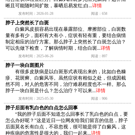
晰且可能随时间扩散，暴晒后易发红;白...
详情
发布时间：2026-01-28
阅读：658
脖子上突然长了白斑
白癜风皮损容易出现在暴露部位、摩擦部位，白斑数
量有多有少，面积有大有小，症状有轻有重，要结合病情
制定相应的治疗方案。那么脖子上突然长了白斑怎么治？
可以先做下检查，了解病情时期，结合白斑...
详情
发布时间：2025-06-26
阅读：897
脖子一块白斑图片
有很多皮肤病是以白斑形式表现出来的，比如白色糠
疹、花斑癣、白癜风等。虽然症状有相似之处，但成因截
然不同，对人的危害不同，治疗难易程度也不一样。那么
脖子一块白斑是什么？怎么治疗？可以来...
详情
发布时间：2025-05-30
阅读：906
脖子后面有乳白色的白点怎么回事
“我的脖子后面不知道怎么回事长了乳白色的白点，要
怎么办好呢？”这是近日一位网友给我们留言的信息，脖子
后面莫名长有白点，不容忽视，很可能是得了白癜风，这
种疾病的危害性是很大的，我们一起来...
详情