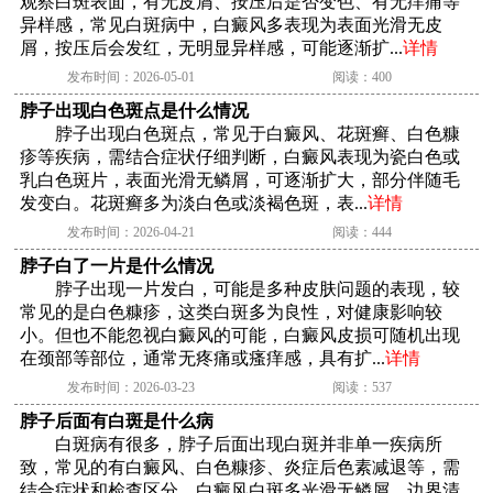
观察白斑表面，有无皮屑、按压后是否变色、有无痒痛等
异样感，常见白斑病中，白癜风多表现为表面光滑无皮
屑，按压后会发红，无明显异样感，可能逐渐扩...
详情
发布时间：2026-05-01
阅读：400
脖子出现白色斑点是什么情况
脖子出现白色斑点，常见于白癜风、花斑癣、白色糠
疹等疾病，需结合症状仔细判断，白癜风表现为瓷白色或
乳白色斑片，表面光滑无鳞屑，可逐渐扩大，部分伴随毛
发变白。花斑癣多为淡白色或淡褐色斑，表...
详情
发布时间：2026-04-21
阅读：444
脖子白了一片是什么情况
脖子出现一片发白，可能是多种皮肤问题的表现，较
常见的是白色糠疹，这类白斑多为良性，对健康影响较
小。但也不能忽视白癜风的可能，白癜风皮损可随机出现
在颈部等部位，通常无疼痛或瘙痒感，具有扩...
详情
发布时间：2026-03-23
阅读：537
脖子后面有白斑是什么病
白斑病有很多，脖子后面出现白斑并非单一疾病所
致，常见的有白癜风、白色糠疹、炎症后色素减退等，需
结合症状和检查区分。白癜风白斑多光滑无鳞屑，边界清