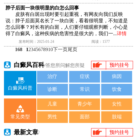
脖子后面一块很明显的白怎么回事
皮肤有白斑出现时要引起重视，有网友向我们反映
说：脖子后面莫名长了一块白斑，看着很明显，不知道是
怎么回事？对长有的白斑，人们要仔细观察判断，小心是
得了白癜风，这种疾病的危害性是很大的，我们一...
详情
发布时间：2025-01-24
阅读：1577
168
1
2
3
4
5
6
7
8
9
10
下一页
尾页
白癜风百科
预约挂号
/答您所问解您所疑
治疗
症状
病因
白癜风科普
诊断
常识
饮食
儿童
青少年
女性
男性
面部
肢端
常见类型
最新文章
预约挂号
/