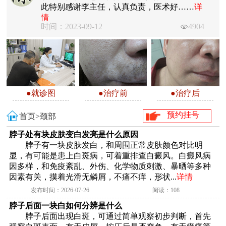
此特别感谢李主任，认真负责，医术好……
详
情
时间：2023-09-12
4904
●就诊图
●治疗前
●治疗后
预约挂号
首页>
颈部
脖子处有块皮肤变白发亮是什么原因
脖子有一块皮肤发白，和周围正常皮肤颜色对比明
显，有可能是患上白斑病，可着重排查白癜风。白癜风病
因多样，和免疫紊乱、外伤、化学物质刺激、暴晒等多种
因素有关，摸着光滑无鳞屑，不痛不痒，形状...
详情
发布时间：2026-07-26
阅读：108
脖子后面一块白如何分辨是什么
脖子后面出现白斑，可通过简单观察初步判断，首先