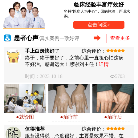
临床经验丰富疗效好
坚持“以病人为中心”，因病施治，严谨求
实。
点击问医>
患者心声
查看更多
/真实案例一致好评
手上白斑快好了
综合评价：
终于，终于要好了，之前心里一直担心怕这病
不好治。感谢远大！感谢刘主任！
详情
时间：2023-10-18
5703
●就诊图
●治疗前
●治疗后
值得推荐
综合评价：
服务没得说，态度很好，主要是效果不错。在