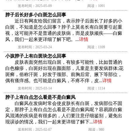
发布时间：2025-05-09
阅读：1091
脖子后长好多小白斑怎么回事
近日有网友给我们留言，表示脖子后面长了好多的小
白斑，不知道是怎么回事？脖子上莫名长有白斑要引起重
视，这可能并不是普通的皮肤病，而是皮肤顽疾——白癜
风，我们一起来更详细了解下吧。...
详情
发布时间：2025-03-24
阅读：1109
小孩脖子上有白斑块怎么回事
皮肤表面突然出现白斑，有较多可能性，比如普通的
白色糠疹，白斑好出现在颜面部，儿童是主要发病群体;花
斑癣，俗称汗斑，好发于颈部、前胸后背、腋下等部位，
偶有瘙痒感。也可能是白癜风，不疼不痒，皮...
详情
发布时间：2025-03-14
阅读：1114
脖子上有白点怎么看是不是白癜风
白癜风在发病时常会使皮肤长有白斑，发病部位不固
定，那脖子上有白点怎么看是不是白癜风呢？容易跟白癜
风混淆的疾病是有很多的，人们要注意仔细鉴别，避免出
现误诊的情况，我们一起来更详细了解下...
详情
发布时间：2025-02-07
阅读：980