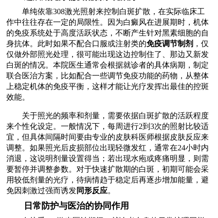
单纯依靠308激光照射来控制白斑扩散，在实际临床工
作中往往存在一定的局限性。因为白癜风在进展期时，机体
的免疫系统处于高度活跃状态，不断产生针对黑素细胞的自
身抗体。此时如果不配合口服或注射类的
免疫调节制剂
，仅
仅做外部照光处理，很可能出现这边控制住了、那边又新发
白斑的情况。本院医生通常会根据就诊者的具体病期，制定
联合医治方案，比如配合一些调节免疫功能的药物，从整体
上稳定机体的免疫平衡，这样才能让光疗发挥出最佳的控斑
效能。
关于照光的频率和剂量，需要依据白斑扩散的活跃程度
来个性化设定。一般情况下，每周进行2到3次的照射比较适
宜，但具体间隔时间要由专业的皮肤科医师根据皮肤反应来
调整。如果照光后皮损部位出现轻微发红，通常在24小时内
消退，这说明剂量设置得当；若出现水疱或疼痛明显，则需
要暂停并调整参数。对于快速扩散期的白斑，初期可能会采
用较低剂量的光疗，待病情趋于稳定后再逐步增加能量，避
免因刺激过强而诱发
同形反应
。
日常防护与医治的协同作用