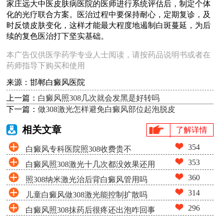
家庄远大中医皮肤病医院的医师进行系统评估后，制定个体
化的光疗联合方案。医治过程中要保持耐心，定期复诊，及
时反馈皮肤变化，这样才能最大程度地遏制白斑蔓延，为后
续的复色医治打下坚实基础。
本广告仅供医学药学专业人士阅读，请按药品说明书或者在
药师指导下购买和使用
来源：邯郸白癜风医院
上一篇：
白癜风照308几次就会发黑是好转吗
下一篇：
做308激光怎样避免白癜风部位起泡脱皮
相关文章
了解详情
354
白癜风专科医院照308收费贵不
353
白癜风照308激光十几次都没效果还用
360
照308纳米激光治后背白癜风管用吗
照吗
314
儿童白癜风做308激光能控制扩散吗
296
白癜风照308抹药后很疼还出泡咋回事