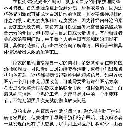
在接受308激光医治期间，就诊者自身的日常护理同样
不可忽视。首先要避免皮肤受到外伤、摩擦或暴晒，因为这
些外界刺激都可能成为白斑扩散的诱因。其次要保持规律的
作息习惯，避免熬夜和精神过度紧张，因为神经内分泌的紊
乱会加重免疫失调。饮食方面可以适当补充富含酪氨酸及微
量元素的食物，但不需要盲目忌口或大量进补。有些就诊者
关心医治费用问题，由于每个人的白斑面积和医治周期不
同，具体的花费可以点击在线咨询了解详情，医师会根据具
体情况给出大致的预算范围。
疗效的显现通常需要一定的周期，多数就诊者在坚持医
治4到8周后，可以看到白斑边缘变得清晰，或者中间出现点
状的色素岛，这些都是病情得到控制的积极信号。如果连续
医治三个月仍未见明显改善，可能需要重新评估医治方案，
考虑是否调整光疗参数或更换联合用药。值得强调的是，白
癜风的医治是一个系统工程，光疗只是其中的一个重要环
节，不能期望照几次光就能彻底解决问题。
总的来说，白癜风在扩散期间照308激光是有助于控制
病情发展的，但关键在于早期干预和综合医治。建议就诊者
一旦发现白斑有扩大迹象，尽快到正规医疗机构就诊，由石