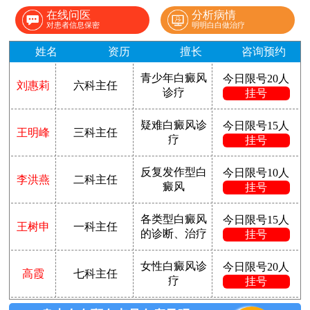
在线问医
分析病情
对患者信息保密
明明白白做治疗
姓名
资历
擅长
咨询预约
青少年白癜风
今日限号20人
刘惠莉
六科主任
诊疗
挂号
疑难白癜风诊
今日限号15人
王明峰
三科主任
疗
挂号
反复发作型白
今日限号10人
李洪燕
二科主任
癜风
挂号
各类型白癜风
今日限号15人
王树申
一科主任
的诊断、治疗
挂号
女性白癜风诊
今日限号20人
高霞
七科主任
疗
挂号