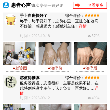
患者心声
查看更多
/真实案例一致好评
手上白斑快好了
综合评价：
终于，终于要好了，之前心里一直担心怕这病
不好治。感谢远大！感谢刘主任！
详情
时间：2023-10-18
5703
●就诊图
●治疗前
●治疗后
感值得推荐
综合评价：
服务没得说，态度很好，主要是效果不错。在
此特别感谢李主任，认真负责，医术好……
详
情
时间：2023-09-12
4904