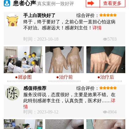
患者心声
查看更多
/真实案例一致好评
手上白斑快好了
综合评价：
终于，终于要好了，之前心里一直担心怕这病
不好治。感谢远大！感谢刘主任！
详情
时间：2023-10-18
5703
●就诊图
●治疗前
●治疗后
感值得推荐
综合评价：
服务没得说，态度很好，主要是效果不错。在
此特别感谢李主任，认真负责，医术好……
详
情
时间：2023-09-12
4904