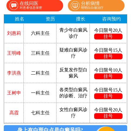
在线问医
分析病情
对患者信息保密
明明白白做治疗
姓名
资历
擅长
咨询预约
青少年白癜风
今日限号20人
刘惠莉
六科主任
诊疗
挂号
疑难白癜风诊
今日限号15人
王明峰
三科主任
疗
挂号
反复发作型白
今日限号10人
李洪燕
二科主任
癜风
挂号
各类型白癜风
今日限号15人
王树申
一科主任
的诊断、治疗
挂号
女性白癜风诊
今日限号20人
高霞
七科主任
疗
挂号
身上有白斑白点是白癜风吗?