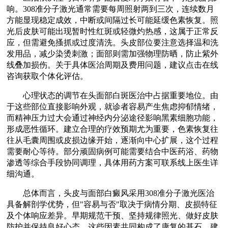
响。308准分子激光通常需要每周照射两到三次，连续数月
方能显现稳定成效，中断或间隔过长可能延缓色素恢复。照
光后皮肤可能出现暂时性红斑或轻微灼热感，这属于正常反
应，但需避免搔抓或过度清洗。头皮部位要注意选择温和洗
发用品，减少染烫刺激；面部则需加强物理防晒，防止紫外
线叠加损伤。关于具体医治周期及费用问题，建议点击在线
咨询获取个体化评估。
心理状态的调节在头面部白斑医治中占据重要地位。由
于这些部位直接影响外观，就诊者容易产生焦虑抑郁情绪，
而精神压力过大会通过神经内分泌途径影响黑素细胞功能，
形成恶性循环。建立合理的疗效预期尤为重要，色素恢复往
往从毛囊周围或皮损边缘开始，逐渐向中心扩展，这个过程
需要耐心等待。部分顽固病例可能需要结合中医药浴、药物
渗透等综合手段协同调理，具体用药方案可联系线上医生详
细沟通。
总体而言，头皮与面部白癜风采用308准分子激光医治
具备解剖学优势，但"容易与否"取决于病情分期、皮损特征
及个体响应差异。早期规范干预、坚持规律照光、做好皮肤
防护并保持良好心态，这些因素共同构成了康复的基石。建