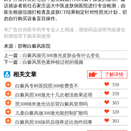
议就诊者前往石家庄远大中医皮肤病医院进行专业检测，由
医生根据伍德灯检查及皮肤CT结果制定针对性照光计划，切
勿自行购买设备盲目操作。
本广告仅供医学药学专业人士阅读，请按药品说明书或者在
药师指导下购买和使用
来源：邯郸白癜风医院
上一篇：
白癜风做完308激光皮肤会有什么变化
下一篇：
白癜风黑色素种植过程的视频
相关文章
了解详情
359
白癜风专科医院照308收费贵不
359
白癜风照308激光十几次都没效果还用
363
照308纳米激光治后背白癜风管用吗
照吗
320
儿童白癜风做308激光能控制扩散吗
303
白癜风照308抹药后很疼还出泡咋回事