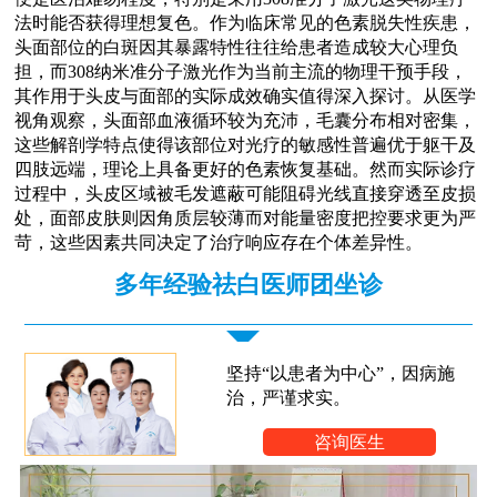
法时能否获得理想复色。作为临床常见的色素脱失性疾患，
头面部位的白斑因其暴露特性往往给患者造成较大心理负
担，而308纳米准分子激光作为当前主流的物理干预手段，
其作用于头皮与面部的实际成效确实值得深入探讨。从医学
视角观察，头面部血液循环较为充沛，毛囊分布相对密集，
这些解剖学特点使得该部位对光疗的敏感性普遍优于躯干及
四肢远端，理论上具备更好的色素恢复基础。然而实际诊疗
过程中，头皮区域被毛发遮蔽可能阻碍光线直接穿透至皮损
处，面部皮肤则因角质层较薄而对能量密度把控要求更为严
苛，这些因素共同决定了治疗响应存在个体差异性。
多年经验祛白医师团坐诊
坚持“以患者为中心”，因病施
治，严谨求实。
咨询医生