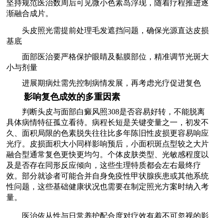
坚持规范医治数周后可见微小色素岛浮现，随着疗程推进逐
渐融合成片。
头皮照光需提前处理毛发遮挡问题，确保光源直达皮损
基底
面部医治要严格保护眼睛及黏膜部位，精准调节光斑大
小与剂量
进展期病灶需先控制病情发展，再考虑光疗促进复色
影响复色成效的多重因素
判断头皮与面部白癜风照308是否容易好转，不能脱离
具体病情特征孤立看待。病程长短是关键变量之一，初发不
久、面积局限的色素脱失往往比多年陈旧性皮损更容易响应
光疗。皮损面积大小同样影响预后，小面积斑点型较之大片
融合型通常复色更快更均匀。个体皮肤类型、光敏感程度以
及是否存在同形反应倾向，这些生理特质都会左右最终疗
效。部分就诊者可能合并自身免疫性甲状腺疾患或其他系统
性问题，这些基础健康状况也需要在制定照光方案时纳入考
量。
医治依从性与日常养护配合度对疗效有着不可忽视的影