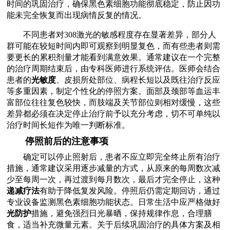
时间的巩固治疗，确保黑色素细胞功能彻底稳定，防止因功
能未完全恢复而出现病情反复的情况。
不同患者对308激光的敏感程度存在显著差异，部分人
群可能在较短时间内即可观察到明显复色，而有些患者则需
要更长的累积剂量才能看到满意效果。通常建议在一个完整
的治疗周期结束后，由专科医师进行系统评估。医师会结合
患者的
光敏度
、皮损所处部位、病程长短以及既往治疗反应
等多重因素，制定个性化的停照方案。面部及颈部等血运丰
富部位往往复色较快，而肢端及关节部位则相对缓慢，这些
差异都必须在决定停止治疗前予以充分考虑，切不可单纯以
治疗时间长短作为唯一判断标准。
停照前后的注意事项
确定可以停止照射后，患者不应立即完全终止所有治疗
措施，通常建议采用逐步减量的方式，从原来的每周数次减
少至每周一次，再过渡到每月数次，最后才完全停止，这种
递减疗法
有助于降低复发风险。停照后仍需定期回访，通过
专业设备监测黑色素细胞功能状态。日常生活中应严格做好
光防护
措施，避免强烈日光暴晒，保持规律作息，合理膳
食，适当补充微量元素。关于后续巩固治疗的具体方案及相