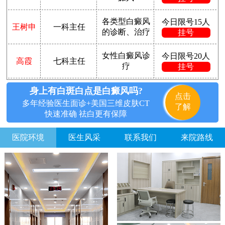
各类型白癜风
今日限号15人
王树申
一科主任
的诊断、治疗
挂号
女性白癜风诊
今日限号20人
高霞
七科主任
疗
挂号
身上有白斑白点是白癜风吗?
点击
多年经验医生面诊+美国三维皮肤CT
了解
快速准确 祛白更有保障
医院环境
医生风采
联系我们
来院路线