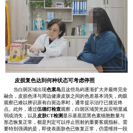
皮损复色达到何种状态可考虑停照
当白斑区域出现
色素岛
且这些岛屿逐渐扩大并最终完全
融合，皮损色泽与周边健康皮肤之间的色差基本消失，肉眼
观察已难以辨识原有白斑边界时，通常提示治疗已接近终
点。此外，通过
伍德灯检查
观察，白斑区域荧光反应明显减
弱或消失，以及
皮肤CT检测
显示基底层黑色素细胞数量与
形态恢复正常，都是判定可以停止照射的重要客观指标。需
要特别强调的是，即使表面肤色已恢复正常，仍需维持一段