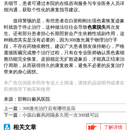
关细节，患者可通过本院的在线咨询服务与专业医务人员详
细沟通，获取个性化的康复指导建议。
值得警惕的是，有些患者在白斑刚刚出现色素恢复迹象
时就急于停止治疗，这种做法往往会导致
色素脱失
再次发
生。还有部分患者担心长期照射会产生依赖性或副作用，这
种顾虑其实是没有必要的，因为308激光属于物理治疗手
段，不存在药物依赖性。建议广大患者朋友保持耐心，严格
遵循医嘱完成整个治疗过程，只有在专业医师确认黑色素细
胞功能完全恢复、皮损稳定无扩散迹象后，才能真正结束治
疗周期，从而获得持久的康复效果，避免不必要的反复治疗
带来的身心困扰。
本广告仅供医学药学专业人士阅读，请按药品说明书或者在
药师指导下购买和使用
来源：邯郸白癜风医院
上一篇：
308激光治疗后有哪些反应
下一篇：
小孩白癜风间隔多久照一次308就可以
相关文章
了解详情