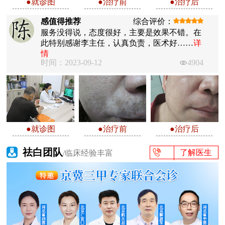
●就诊图
●治疗前
●治疗后
感值得推荐
综合评价：
服务没得说，态度很好，主要是效果不错。在
此特别感谢李主任，认真负责，医术好……
详
情
时间：2023-09-12
4904
●就诊图
●治疗前
●治疗后
祛白团队
了解医生
/临床经验丰富