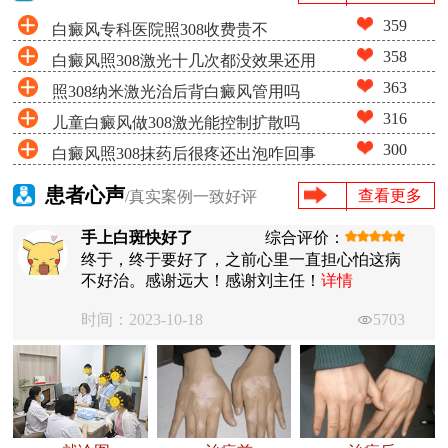
359
白癜风专科医院照308收费贵不
358
白癜风照308激光十几次都没效果还用
363
照308纳米激光治后背白癜风管用吗
照吗
316
儿童白癜风做308激光能控制扩散吗
300
白癜风照308抹药后很疼还出泡咋回事
患者心声
查看更多
/真实案例一致好评
手上白斑快好了
综合评价：
终于，终于要好了，之前心里一直担心怕这病
不好治。感谢远大！感谢刘主任！
详情
时间：2023-10-18
5703