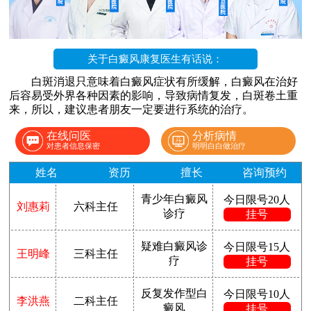
关于白癜风康复医生有话说：
白斑消退只意味着白癜风症状有所缓解，白癜风在治好
后容易受外界各种因素的影响，导致病情复发，白斑卷土重
来，所以，建议患者朋友一定要进行系统的治疗。
在线问医
分析病情
对患者信息保密
明明白白做治疗
姓名
资历
擅长
咨询预约
青少年白癜风
今日限号20人
刘惠莉
六科主任
诊疗
挂号
疑难白癜风诊
今日限号15人
王明峰
三科主任
疗
挂号
反复发作型白
今日限号10人
李洪燕
二科主任
癜风
挂号