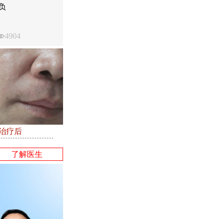
负
4904
●治疗后
了解医生