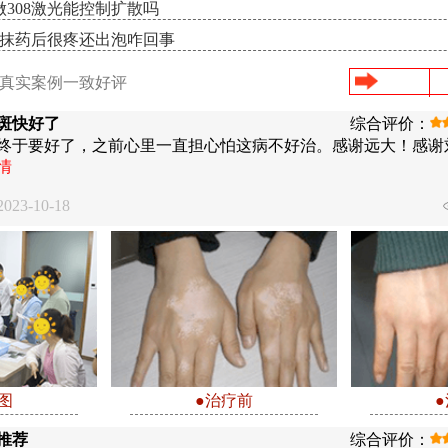
308激光能控制扩散吗
8抹药后很疼还出泡咋回事
/真实案例一致好评
斑快好了
综合评价：
终于要好了，之前心里一直担心怕这病不好治。感谢远大！感谢
情
23-10-18
图
●治疗前
推荐
综合评价：