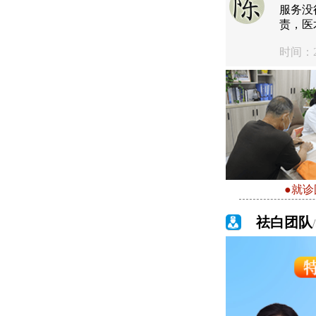
服务没
责，医
时间：20
●就诊
祛白团队