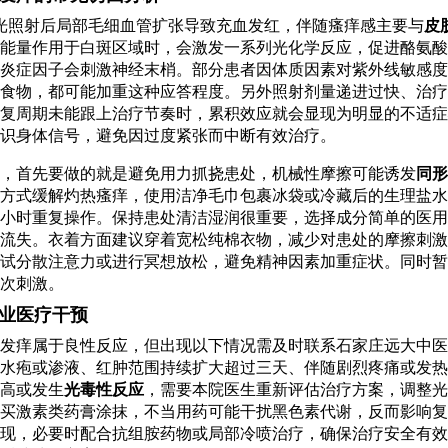
激光照射后局部毛细血管扩张导致充血发红，伴随瘙痒感主要与
皮
能量作用于白斑区域时，会激发一系列光化学反应，促进酪氨酸
炎症因子会刺激神经末梢。部分患者因体质因素对紫外线敏感度
食物，都可能加重这种应答程度。另外照射剂量递进过快、治疗
复周期未能跟上治疗节奏时，累积效应就会显现为明显的不适症
识身体信号，避免因过度紧张而中断有效治疗。
，首先要做的就是避免用力抓挠患处，机械性摩擦可能诱发
同形
方式缓解灼热瘙痒，使用洁净毛巾包裹冰袋或冷藏后的生理盐水
小时重复操作。保持患处清洁湿润很重要，选择成分简单的医用
流失。衣着方面建议穿着宽松纯棉衣物，减少对患处的摩擦刺激
试分散注意力或进行冥想放松，避免精神因素加重症状。同时暂
次刺激。
业医疗干预
发痒属于良性反应，但出现以下情况需及时联系石家庄远大中医
水疱或渗液、红肿范围持续扩大超过三天、伴随剧烈疼痛或发热
高或发生
光毒性反应
，需要本院医生重新评估治疗方案，调整光
买激素类药膏涂抹，不当用药可能干扰黑色素代谢，反而影响复
现，必要时配合抗组胺药物或局部冷喷治疗，确保治疗安全有效