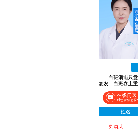
白斑消退只意
复发，白斑卷土重
在线问医
对患者信息保
姓名
刘惠莉