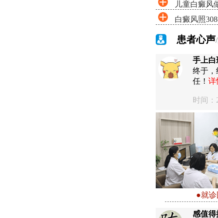
儿童白癜风做
白癜风照30
患者心声
手上白
终于，
任！
详
时间：20
●就诊
感值得