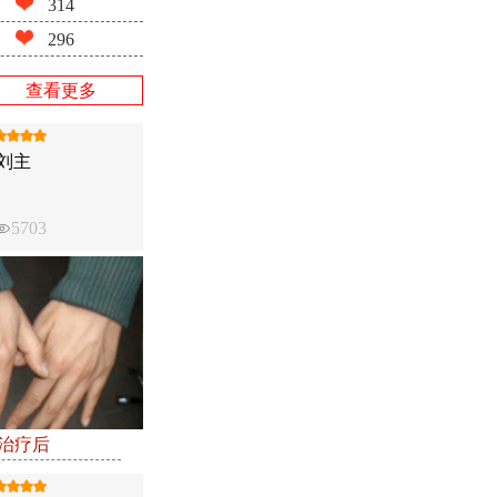
314
296
查看更多
刘主
5703
●治疗后