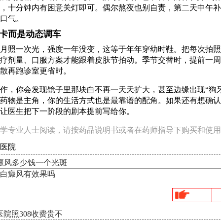
，十分钟内有困意关灯即可。偶尔熬夜也别自责，第二天中午补
口气。
卡而是动态调车
月照一次光，强度一年没变，这等于年年穿幼时鞋。把每次拍照
疗剂量、口服方案才能跟着皮肤节拍动。季节交替时，提前一周
散再跑诊室更省时。
作，你会发现镜子里那块白不再一天天扩大，甚至边缘出现“狗
药物是主角，你的生活方式也是最靠谱的配角。如果还有想确认
让医生把下一阶段的剧本提前写给你。
学专业人士阅读，请按药品说明书或者在药师指导下购买和使用
医院
白癜风多少钱一个光斑
白癜风有效果吗
院照308收费贵不