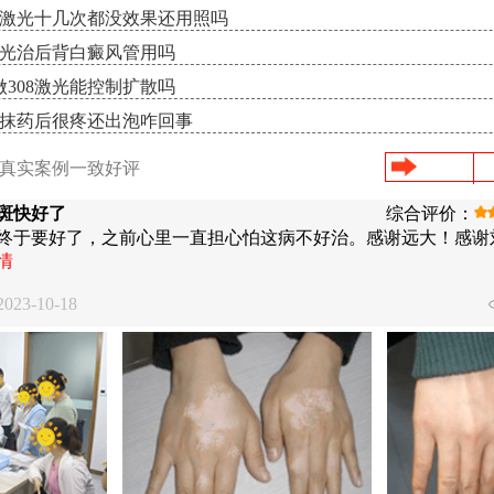
8激光十几次都没效果还用照吗
激光治后背白癜风管用吗
308激光能控制扩散吗
8抹药后很疼还出泡咋回事
/真实案例一致好评
斑快好了
综合评价：
终于要好了，之前心里一直担心怕这病不好治。感谢远大！感谢
情
23-10-18