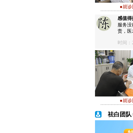
●就诊
感值得
服务没
责，医
时间：20
●就诊
祛白团队