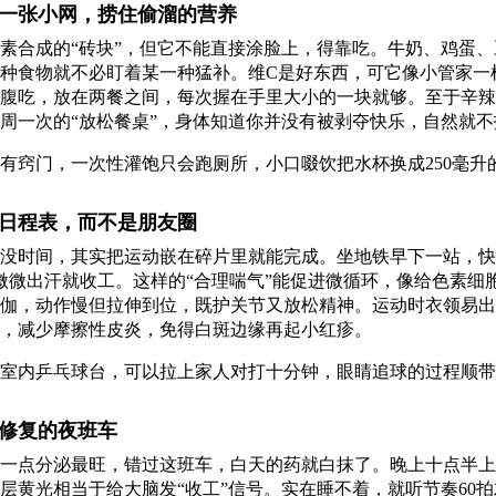
一张小网，捞住偷溜的营养
素合成的“砖块”，但它不能直接涂脸上，得靠吃。牛奶、鸡蛋
种食物就不必盯着某一种猛补。维C是好东西，可它像小管家一
腹吃，放在两餐之间，每次握在手里大小的一块就够。至于辛辣
周一次的“放松餐桌”，身体知道你并没有被剥夺快乐，自然就
有窍门，一次性灌饱只会跑厕所，小口啜饮把水杯换成250毫升
日程表，而不是朋友圈
没时间，其实把运动嵌在碎片里就能完成。坐地铁早下一站，快
，微微出汗就收工。这样的“合理喘气”能促进微循环，像给色素细
伽，动作慢但拉伸到位，既护关节又放松精神。运动时衣领易出
，减少摩擦性皮炎，免得白斑边缘再起小红疹。
室内乒乓球台，可以拉上家人对打十分钟，眼睛追球的过程顺带
修复的夜班车
一点分泌最旺，错过这班车，白天的药就白抹了。晚上十点半上
层黄光相当于给大脑发“收工”信号。实在睡不着，就听节奏60