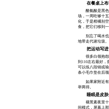
在餐桌上布
酪氨酸是黑色
场，一周吃够十五
化，于是柑橘别空
食，把它们移到一
别忘了喝水也
地带走代谢垃圾。
把运动写进
很多白领抱怨
到110左右最好
可以练八段锦或瑜
条小毛巾垫在后颈
如果家附近有
举两得。
睡眠是皮肤
褪黑素夜里十
间模式，屏幕上那