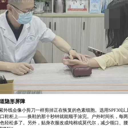
道隐形屏障
紫外线会像小剪刀一样剪掉正在恢复的色素细胞。选用SPF30以
口鞋柜上——换鞋的那十秒钟就能顺手涂完。户外时间长，每两
色轻松多了。另外，贴身衣服改成纯棉或莫代尔，减少领口、腰