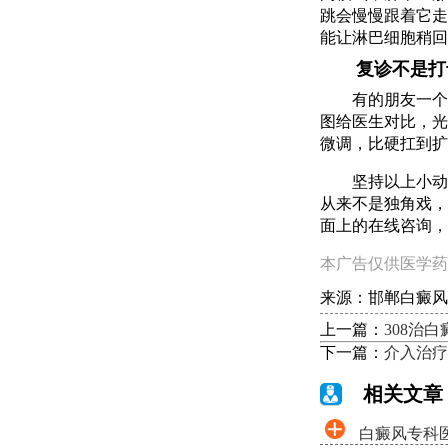
跳会慢慢跟着它走
能让淋巴细胞稍回
复诊不是打
有的朋友一个
图给医生对比，光
微调，比硬扛到扩
坚持以上小动
从来不是独角戏，
面上的在线咨询，
本广告仅供医学药
来源：邯郸白癜风
上一篇：
308治
下一篇：
介入治疗
相关文章
白癜风专科医