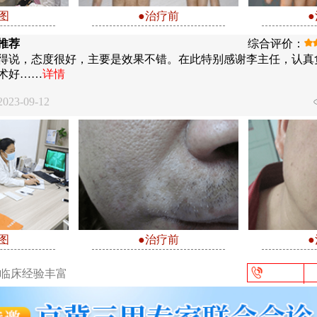
图
●治疗前
推荐
综合评价：
得说，态度很好，主要是效果不错。在此特别感谢李主任，认真
术好……
详情
23-09-12
图
●治疗前
/临床经验丰富