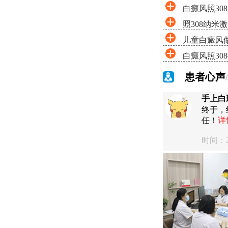
白癜风照30
照308纳米
儿童白癜风做
白癜风照30
患者心声
手上白
终于，
任！
详
时间：20