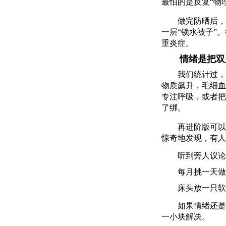
最怕的是反复“物
做完防晒后，
一层“锁水被子”
重炎症。
情绪是把双
我们统计过，
物质飙升，毛细血
专注呼吸，或者把
了绑。
再进阶版可以
惊奇地发现，有人
听到旁人议论
每月挑一天做
床头放一只软
如果情绪还是
一小块解决。