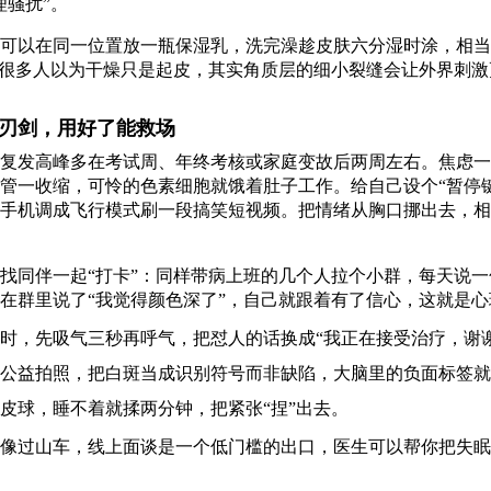
理骚扰”。
可以在同一位置放一瓶保湿乳，洗完澡趁皮肤六分湿时涂，相当
。很多人以为干燥只是起皮，其实角质层的细小裂缝会让外界刺
刃剑，用好了能救场
复发高峰多在考试周、年终考核或家庭变故后两周左右。焦虑一
管一收缩，可怜的色素细胞就饿着肚子工作。给自己设个“暂停
手机调成飞行模式刷一段搞笑短视频。把情绪从胸口挪出去，相
找同伴一起“打卡”：同样带病上班的几个人拉个小群，每天说
在群里说了“我觉得颜色深了”，自己就跟着有了信心，这就是
时，先吸气三秒再呼气，把怼人的话换成“我正在接受治疗，谢谢
公益拍照，把白斑当成识别符号而非缺陷，大脑里的负面标签就
皮球，睡不着就揉两分钟，把紧张“捏”出去。
像过山车，线上面谈是一个低门槛的出口，医生可以帮你把失眠