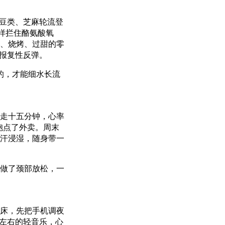
、豆类、芝麻轮流登
样拦住酪氨酸氧
、烧烤、过甜的零
不报复性反弹。
的，才能细水长流
走十五分钟，心率
胞点了外卖。周末
汗浸湿，随身带一
做了颈部放松，一
床，先把手机调夜
拍左右的轻音乐，心