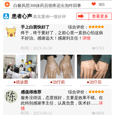
303
白癜风照308抹药后很疼还出泡咋回事
患者心声
查看更多
/真实案例一致好评
手上白斑快好了
综合评价：
终于，终于要好了，之前心里一直担心怕这病
不好治。感谢远大！感谢刘主任！
详情
时间：2023-10-18
5703
●就诊图
●治疗前
●治疗后
感值得推荐
综合评价：
服务没得说，态度很好，主要是效果不错。在
此特别感谢李主任，认真负责，医术好……
详
情
时间：2023-09-12
4904