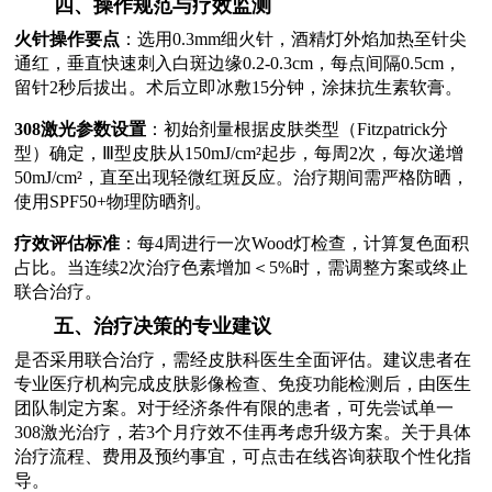
四、操作规范与疗效监测
火针操作要点
：选用0.3mm细火针，酒精灯外焰加热至针尖
通红，垂直快速刺入白斑边缘0.2-0.3cm，每点间隔0.5cm，
留针2秒后拔出。术后立即冰敷15分钟，涂抹抗生素软膏。
308激光参数设置
：初始剂量根据皮肤类型（Fitzpatrick分
型）确定，Ⅲ型皮肤从150mJ/cm²起步，每周2次，每次递增
50mJ/cm²，直至出现轻微红斑反应。治疗期间需严格防晒，
使用SPF50+物理防晒剂。
疗效评估标准
：每4周进行一次Wood灯检查，计算复色面积
占比。当连续2次治疗色素增加＜5%时，需调整方案或终止
联合治疗。
五、治疗决策的专业建议
是否采用联合治疗，需经皮肤科医生全面评估。建议患者在
专业医疗机构完成皮肤影像检查、免疫功能检测后，由医生
团队制定方案。对于经济条件有限的患者，可先尝试单一
308激光治疗，若3个月疗效不佳再考虑升级方案。关于具体
治疗流程、费用及预约事宜，可点击在线咨询获取个性化指
导。