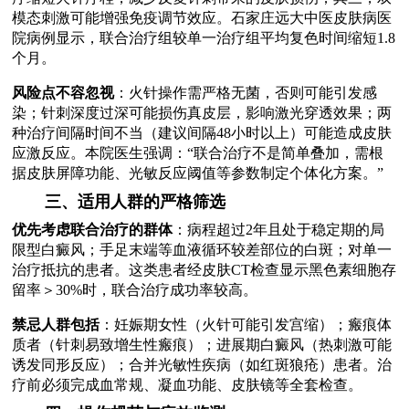
模态刺激可能增强免疫调节效应。石家庄远大中医皮肤病医
院病例显示，联合治疗组较单一治疗组平均复色时间缩短1.8
个月。
风险点不容忽视
：火针操作需严格无菌，否则可能引发感
染；针刺深度过深可能损伤真皮层，影响激光穿透效果；两
种治疗间隔时间不当（建议间隔48小时以上）可能造成皮肤
应激反应。本院医生强调：“联合治疗不是简单叠加，需根
据皮肤屏障功能、光敏反应阈值等参数制定个体化方案。”
三、适用人群的严格筛选
优先考虑联合治疗的群体
：病程超过2年且处于稳定期的局
限型白癜风；手足末端等血液循环较差部位的白斑；对单一
治疗抵抗的患者。这类患者经皮肤CT检查显示黑色素细胞存
留率＞30%时，联合治疗成功率较高。
禁忌人群包括
：妊娠期女性（火针可能引发宫缩）；瘢痕体
质者（针刺易致增生性瘢痕）；进展期白癜风（热刺激可能
诱发同形反应）；合并光敏性疾病（如红斑狼疮）患者。治
疗前必须完成血常规、凝血功能、皮肤镜等全套检查。