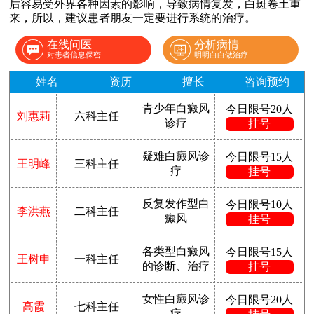
后容易受外界各种因素的影响，导致病情复发，白斑卷土重
来，所以，建议患者朋友一定要进行系统的治疗。
在线问医
分析病情
对患者信息保密
明明白白做治疗
姓名
资历
擅长
咨询预约
青少年白癜风
今日限号20人
刘惠莉
六科主任
诊疗
挂号
疑难白癜风诊
今日限号15人
王明峰
三科主任
疗
挂号
反复发作型白
今日限号10人
李洪燕
二科主任
癜风
挂号
各类型白癜风
今日限号15人
王树申
一科主任
的诊断、治疗
挂号
女性白癜风诊
今日限号20人
高霞
七科主任
疗