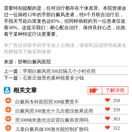
需要特别提醒的是，任何治疗都存在个体差异。本院曾接诊
过一位病程12年的手部白癜风患者，经6个月联合治疗后，
手指关节处白斑复色达85%，但同样病程的另一位患者仅改
善30%。这提示我们：耐心配合治疗、保持良好心态，比执
着于某种特定疗法更重要。
本广告仅供医学药学专业人士阅读，请按药品说明书或者在
药师指导下购买和使用
来源：邯郸白癜风医院
上一篇：
早期白癜风照308后隔几个小时在照
下一篇：
石家庄做黑色素种植要多少钱
相关文章
了解详情
359
白癜风专科医院照308收费贵不
359
白癜风照308激光十几次都没效果还用
363
照308纳米激光治后背白癜风管用吗
照吗
322
儿童白癜风做308激光能控制扩散吗