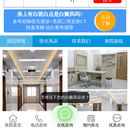
挂号
身上有白斑白点是白癜风吗?
点击
多年经验医生面诊+美国三维皮肤CT
了解
快速准确 祛白更有保障
医院环境
医生风采
联系我们
来院路线
方便说下您的白癜风症状？
医院首页
电话咨询
在线咨询
预约医生
优惠咨询