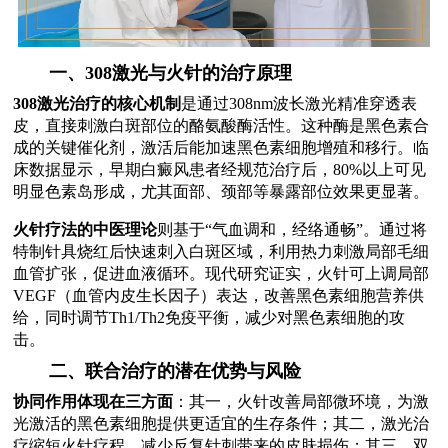
一、308激光与火针的治疗原理
308激光治疗的核心机制
是通过308nm波长激光精准穿透表
皮，直接刺激白斑部位的酪氨酸酶活性。这种酶是黑色素合
成的关键催化剂，激活后能加速黑色素细胞增殖和移行。临
床数据显示，早期白癜风患者经规范治疗后，80%以上可见
明显色素岛形成，尤其面部、颈部等暴露部位效果更显著。
火针疗法的中医理论
则基于“气血调和，经络通畅”。通过将
特制针具烧红后快速刺入白斑区域，利用热力刺激局部毛细
血管扩张，促进血液循环。现代研究证实，火针可上调局部
VEGF（血管内皮生长因子）表达，改善黑色素细胞营养供
给，同时调节Th1/Th2免疫平衡，减少对黑色素细胞的攻
击。
二、联合治疗的潜在优势与风险
协同作用体现在三方面
：其一，火针改善局部微环境，为激
光激活的黑色素细胞提供更适宜的生存条件；其二，激光治
疗缩短火针疗程，减少反复针刺带来的皮肤损伤；其三，双