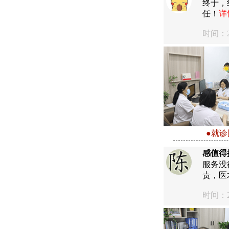
终于，
任！
详
时间：20
●就诊
感值得
服务没
责，医
时间：20