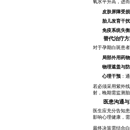
氧水平升高，进而
皮肤屏障受损
胎儿发育干扰
免疫系统失衡
替代治疗方
对于孕期白斑患者
局部外用药物
物理遮盖与防
心理干预
：通
若必须采用紫外线
射，晚期需监测胎
医患沟通与
医生应充分告知患
影响心理健康，需
最终决策需结合白