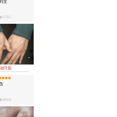
刘主
5703
●治疗后
负
4904