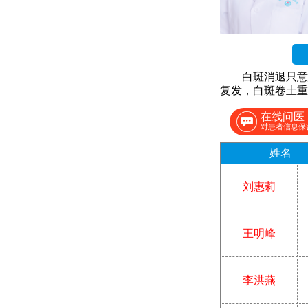
白斑消退只意
复发，白斑卷土重
在线问医
对患者信息保
姓名
刘惠莉
王明峰
李洪燕