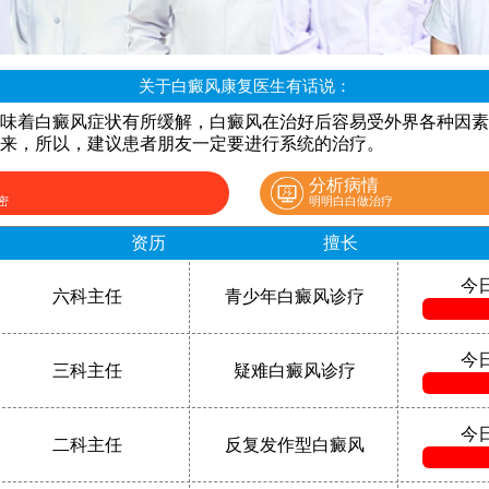
关于白癜风康复医生有话说：
味着白癜风症状有所缓解，白癜风在治好后容易受外界各种因素
来，所以，建议患者朋友一定要进行系统的治疗。
分析病情
密
明明白白做治疗
资历
擅长
今
六科主任
青少年白癜风诊疗
今
三科主任
疑难白癜风诊疗
今
二科主任
反复发作型白癜风