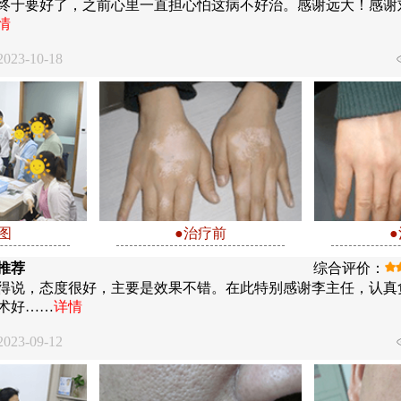
终于要好了，之前心里一直担心怕这病不好治。感谢远大！感谢
情
23-10-18
图
●治疗前
推荐
综合评价：
得说，态度很好，主要是效果不错。在此特别感谢李主任，认真
术好……
详情
23-09-12