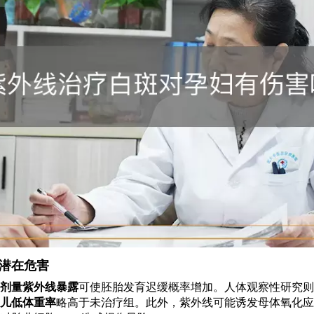
潜在危害
剂量紫外线暴露
可使胚胎发育迟缓概率增加。人体观察性研究则
儿低体重率
略高于未治疗组。此外，紫外线可能诱发母体氧化应