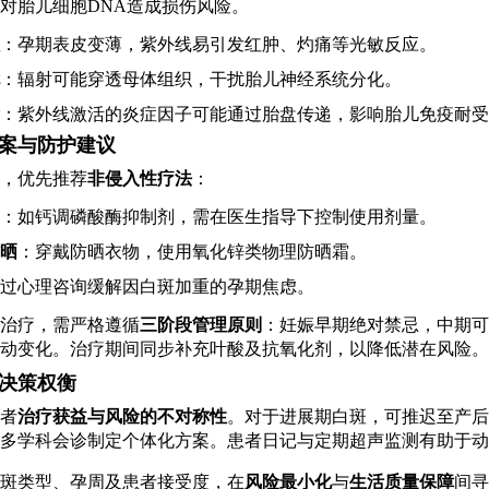
对胎儿细胞DNA造成损伤风险。
：孕期表皮变薄，紫外线易引发红肿、灼痛等光敏反应。
：辐射可能穿透母体组织，干扰胎儿神经系统分化。
：紫外线激活的炎症因子可能通过胎盘传递，影响胎儿免疫耐受
案与防护建议
，优先推荐
非侵入性疗法
：
：如钙调磷酸酶抑制剂，需在医生指导下控制使用剂量。
晒
：穿戴防晒衣物，使用氧化锌类物理防晒霜。
过心理咨询缓解因白斑加重的孕期焦虑。
治疗，需严格遵循
三阶段管理原则
：妊娠早期绝对禁忌，中期可
动变化。治疗期间同步补充叶酸及抗氧化剂，以降低潜在风险。
决策权衡
者
治疗获益与风险的不对称性
。对于进展期白斑，可推迟至产后
多学科会诊制定个体化方案。患者日记与定期超声监测有助于动
斑类型、孕周及患者接受度，在
风险最小化
与
生活质量保障
间寻