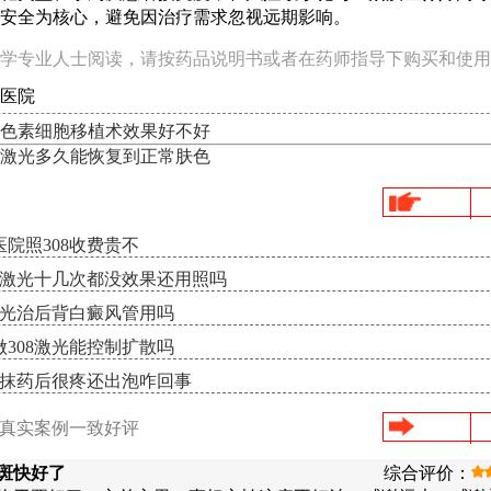
安全为核心，避免因治疗需求忽视远期影响。
学专业人士阅读，请按药品说明书或者在药师指导下购买和使用
医院
色素细胞移植术效果好不好
激光多久能恢复到正常肤色
院照308收费贵不
8激光十几次都没效果还用照吗
激光治后背白癜风管用吗
308激光能控制扩散吗
8抹药后很疼还出泡咋回事
/真实案例一致好评
斑快好了
综合评价：