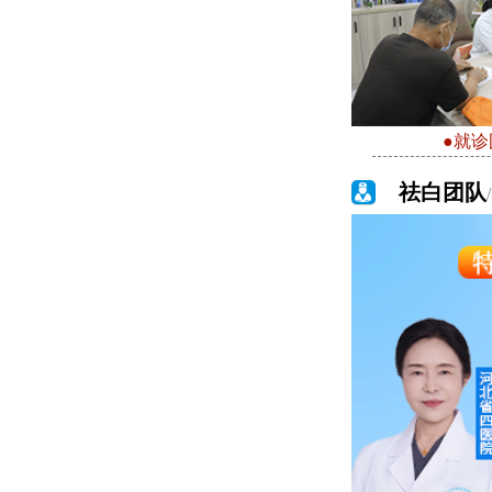
●就诊
祛白团队