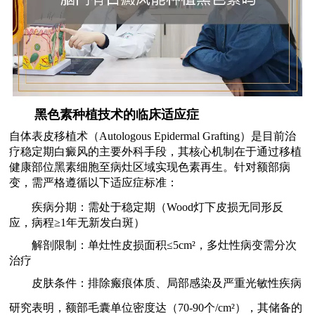
黑色素种植技术的临床适应症
自体表皮移植术（Autologous Epidermal Grafting）是目前治
疗稳定期白癜风的主要外科手段，其核心机制在于通过移植
健康部位黑素细胞至病灶区域实现色素再生。针对额部病
变，需严格遵循以下适应症标准：
疾病分期：需处于稳定期（Wood灯下皮损无同形反
应，病程≥1年无新发白斑）
解剖限制：单灶性皮损面积≤5cm²，多灶性病变需分次
治疗
皮肤条件：排除瘢痕体质、局部感染及严重光敏性疾病
研究表明，额部毛囊单位密度达（70-90个/cm²），其储备的