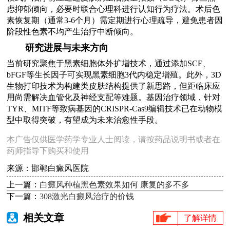
虑抑郁倾向，必要时联合心理科进行认知行为疗法。术后色
素恢复期（通常3-6个月）需定期进行心理疏导，避免患者因
阶段性色素不均产生治疗中断倾向。
研究进展与未来方向
当前研究聚焦于黑素细胞体外扩增技术，通过添加SCF、
bFGF等生长因子可实现黑素细胞3代内稳定增殖。此外，3D
生物打印技术为构建类皮肤结构提供了新思路，但距临床应
用尚需解决血管化及神经支配等难题。基因治疗领域，针对
TYR、MITF等致病基因的CRISPR-Cas9编辑技术已在动物模
型中取得突破，有望成为未来治愈性手段。
本广告仅供医学药学专业人士阅读，请按药品说明书或者在
药师指导下购买和使用
来源：邯郸白癜风医院
上一篇：
白癜风种植黑色素效果如何 康复的多不多
下一篇：
308激光白癜风治疗的价钱
相关文章
了解详情