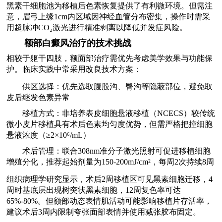
黑素干细胞池为移植后色素恢复提供了有利微环境。但需注
意，眉弓上缘1cm内区域因神经血管分布密集，操作时需采
用超脉冲CO₂激光进行精准剥离以降低并发症风险。
额部白癜风治疗的技术挑战
相较于躯干四肢，额面部治疗需优先考虑美学效果与功能保
护。临床实践中常采用改良技术方案：
供区选择：优先选取腹股沟、臀沟等隐蔽部位，避免取
皮后继发色素异常
移植方式：非培养表皮细胞悬液移植（NCECS）较传统
微小皮片移植具有术后色素均匀度优势，但需严格把控细胞
悬液浓度（≥2×10⁶/mL）
术后管理：联合308nm准分子激光照射可促进移植细胞
增殖分化，推荐起始剂量为150-200mJ/cm²，每周2次持续8周
组织病理学研究显示，术后2周移植区可见黑素细胞迁移，4
周时基底层出现树突状黑素细胞，12周复色率可达
65%-80%。但额部动态表情肌活动可能影响移植片存活率，
建议术后3周内限制夸张面部表情并使用减张胶布固定。