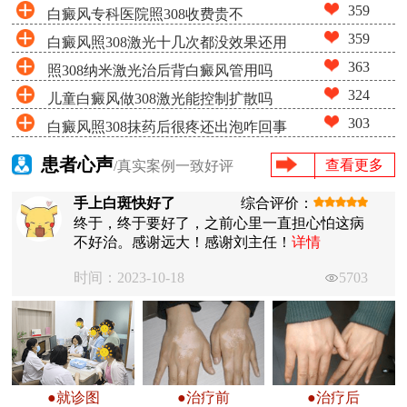
359
白癜风专科医院照308收费贵不
359
白癜风照308激光十几次都没效果还用
363
照308纳米激光治后背白癜风管用吗
照吗
324
儿童白癜风做308激光能控制扩散吗
303
白癜风照308抹药后很疼还出泡咋回事
患者心声
查看更多
/真实案例一致好评
手上白斑快好了
综合评价：
终于，终于要好了，之前心里一直担心怕这病
不好治。感谢远大！感谢刘主任！
详情
时间：2023-10-18
5703
●就诊图
●治疗前
●治疗后