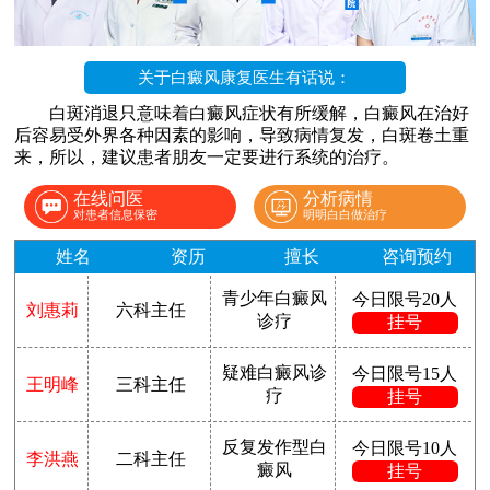
关于白癜风康复医生有话说：
白斑消退只意味着白癜风症状有所缓解，白癜风在治好
后容易受外界各种因素的影响，导致病情复发，白斑卷土重
来，所以，建议患者朋友一定要进行系统的治疗。
在线问医
分析病情
对患者信息保密
明明白白做治疗
姓名
资历
擅长
咨询预约
青少年白癜风
今日限号20人
刘惠莉
六科主任
诊疗
挂号
疑难白癜风诊
今日限号15人
王明峰
三科主任
疗
挂号
反复发作型白
今日限号10人
李洪燕
二科主任
癜风
挂号