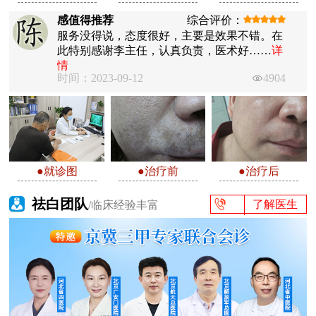
感值得推荐
综合评价：
服务没得说，态度很好，主要是效果不错。在
此特别感谢李主任，认真负责，医术好……
详
情
时间：2023-09-12
4904
●就诊图
●治疗前
●治疗后
祛白团队
了解医生
/临床经验丰富