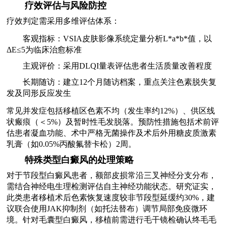
疗效评估与风险防控
疗效判定需采用多维评估体系：
客观指标：VSIA皮肤影像系统定量分析L*a*b*值，以
ΔE≤5为临床治愈标准
主观评价：采用DLQI量表评估患者生活质量改善程度
长期随访：建立12个月随访档案，重点关注色素脱失复
发及同形反应发生
常见并发症包括移植区色素不均（发生率约12%）、供区线
状瘢痕（＜5%）及暂时性毛发脱落。预防性措施包括术前评
估患者凝血功能、术中严格无菌操作及术后外用糖皮质激素
乳膏（如0.05%丙酸氟替卡松）2周。
特殊类型白癜风的处理策略
对于节段型白癜风患者，额部皮损常沿三叉神经分支分布，
需结合神经电生理检测评估自主神经功能状态。研究证实，
此类患者移植术后色素恢复速度较非节段型延缓约30%，建
议联合使用JAK抑制剂（如托法替布）调节局部免疫微环
境。针对毛囊型白癜风，移植前需进行毛干镜检确认终毛毛