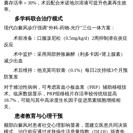
囊存活率＞30%，术后配合米诺地尔溶液可提升色素再生效
率。
多学科联合治疗模式
现代白癜风诊疗强调"外科-药物-光疗"三位一体方案：
术前准备：口服泼尼松（0.5mg/kg/d）2周抑制潜在炎症
反应
术中监护：采用局部肿胀麻醉（利多卡因+肾上腺素）
减少出血
术后维持：他克莫司软膏（0.1%）每日2次持续3个月预
防复发
对于难治性病例，可考虑富血小板血浆（PRP）辅助移植技
术。临床数据显示，PRP组移植片存活率较传统组提高
18.7%，可能与其中高浓度生长因子促进黑素细胞增殖相
关。
患者教育与心理干预
额部白癜风对患者社交心理影响显著，需建立医患共同决策
模式。治疗前应通过皮肤病生活质量指数（DLQI）筛查焦