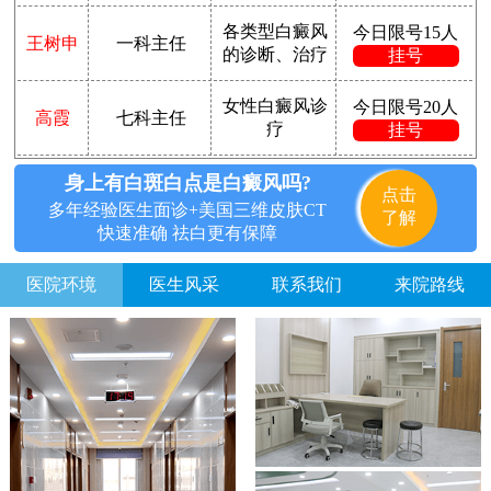
各类型白癜风
今日限号15人
王树申
一科主任
的诊断、治疗
挂号
女性白癜风诊
今日限号20人
高霞
七科主任
疗
挂号
身上有白斑白点是白癜风吗?
点击
多年经验医生面诊+美国三维皮肤CT
了解
快速准确 祛白更有保障
医院环境
医生风采
联系我们
来院路线