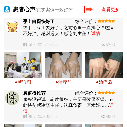
患者心声
查看更多
/真实案例一致好评
手上白斑快好了
综合评价：
终于，终于要好了，之前心里一直担心怕这病
不好治。感谢远大！感谢刘主任！
详情
时间：2023-10-18
5703
●就诊图
●治疗前
●治疗后
感值得推荐
综合评价：
服务没得说，态度很好，主要是效果不错。在
此特别感谢李主任，认真负责，医术好……
详
情
时间：2023-09-12
4904