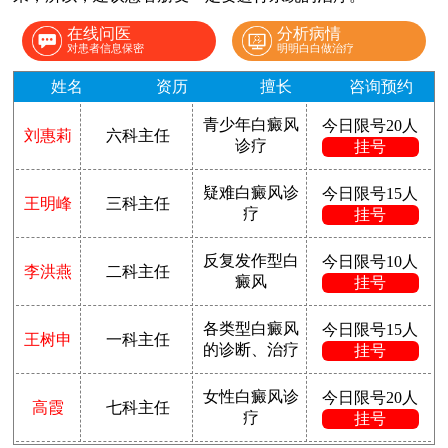
在线问医
分析病情
对患者信息保密
明明白白做治疗
姓名
资历
擅长
咨询预约
青少年白癜风
今日限号20人
刘惠莉
六科主任
诊疗
挂号
疑难白癜风诊
今日限号15人
王明峰
三科主任
疗
挂号
反复发作型白
今日限号10人
李洪燕
二科主任
癜风
挂号
各类型白癜风
今日限号15人
王树申
一科主任
的诊断、治疗
挂号
女性白癜风诊
今日限号20人
高霞
七科主任
疗
挂号