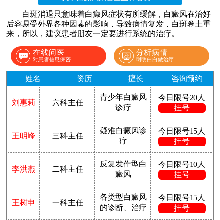
白斑消退只意味着白癜风症状有所缓解，白癜风在治好
后容易受外界各种因素的影响，导致病情复发，白斑卷土重
来，所以，建议患者朋友一定要进行系统的治疗。
在线问医
分析病情
对患者信息保密
明明白白做治疗
姓名
资历
擅长
咨询预约
青少年白癜风
今日限号20人
刘惠莉
六科主任
诊疗
挂号
疑难白癜风诊
今日限号15人
王明峰
三科主任
疗
挂号
反复发作型白
今日限号10人
李洪燕
二科主任
癜风
挂号
各类型白癜风
今日限号15人
王树申
一科主任
的诊断、治疗
挂号