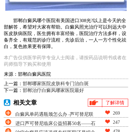
邯郸白癜风哪个医院有美国进口308光?以上是今天的全
部解答，希望对大家有帮助。白癜风照光治疗可以到远大中
医皮肤病医院，医生拥有丰富经验，医院治疗方法多样，设
备齐全，有规范的诊疗流程，先诊后治，一人一方个性化祛
白，复色效果更有保障。
本广告仅供医学药学专业人士阅读，请按药品说明书或者在
药师指导下购买和使用
来源：邯郸白癜风医院
上一篇：
邯郸哪家医院皮肤科专门治白斑
下一篇：
邯郸治疗白癜风哪家医院最好
相关文章
了解详情
269
白癜风单药遇瓶颈怎么办 -芦可替尼联
247
进口芦可替尼临床公益招募50名——石
合光疗，让难治部位"跟上来"
478