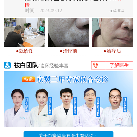
情
时间：2023-09-12
4904
●就诊图
●治疗前
●治疗后
祛白团队
了解医生
/临床经验丰富
关于白癜风康复医生有话说：