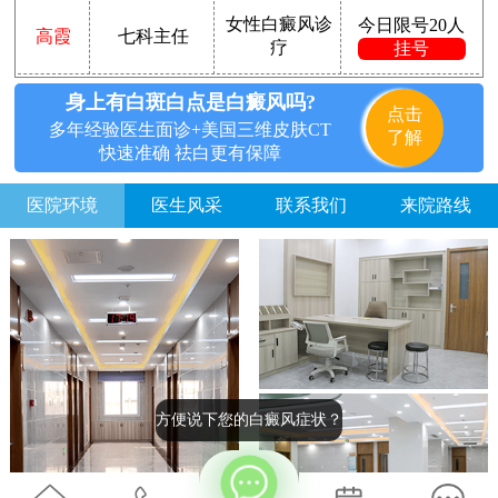
女性白癜风诊
今日限号20人
高霞
七科主任
疗
挂号
身上有白斑白点是白癜风吗?
点击
多年经验医生面诊+美国三维皮肤CT
了解
快速准确 祛白更有保障
医院环境
医生风采
联系我们
来院路线
方便说下您的白癜风症状？