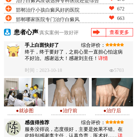
治疗白癜风应该选择专科医院还是综合
家庄远大第5届青少年白癜风复色夏令营启动
672
邯郸治疗小孩白癜风好的医院
医院
663
邯郸哪家医院专门治疗白癜风
患者心声
查看更多
/真实案例一致好评
手上白斑快好了
综合评价：
终于，终于要好了，之前心里一直担心怕这病
不好治。感谢远大！感谢刘主任！
详情
时间：2023-10-18
5703
●就诊图
●治疗前
●治疗后
感值得推荐
综合评价：
服务没得说，态度很好，主要是效果不错。在
此特别感谢李主任，认真负责，医术好……
详