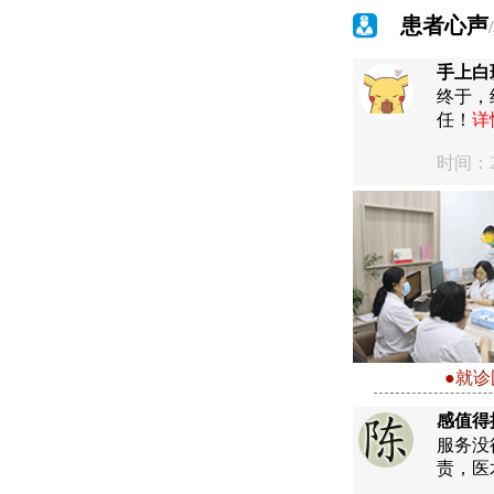
患者心声
手上白
终于，
任！
详
时间：20
●就诊
感值得
服务没
责，医