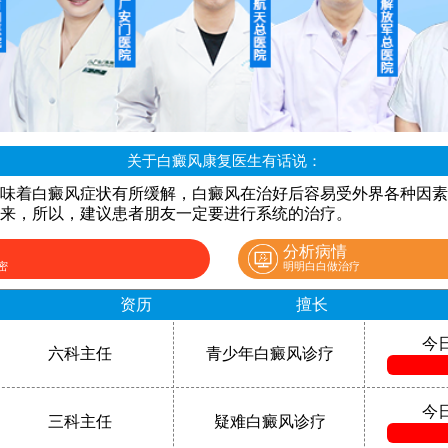
关于白癜风康复医生有话说：
味着白癜风症状有所缓解，白癜风在治好后容易受外界各种因素
来，所以，建议患者朋友一定要进行系统的治疗。
分析病情
密
明明白白做治疗
资历
擅长
今
六科主任
青少年白癜风诊疗
今
三科主任
疑难白癜风诊疗