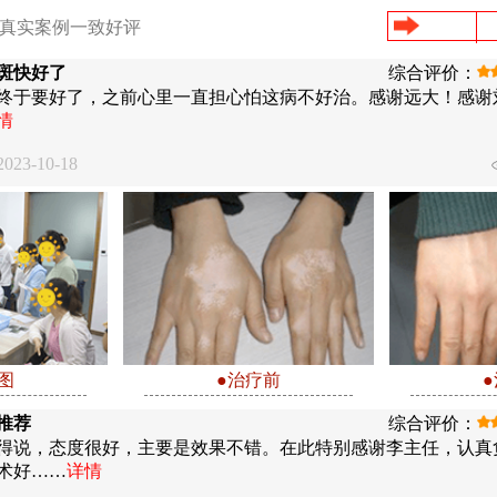
/真实案例一致好评
斑快好了
综合评价：
终于要好了，之前心里一直担心怕这病不好治。感谢远大！感谢
情
23-10-18
图
●治疗前
推荐
综合评价：
得说，态度很好，主要是效果不错。在此特别感谢李主任，认真
术好……
详情