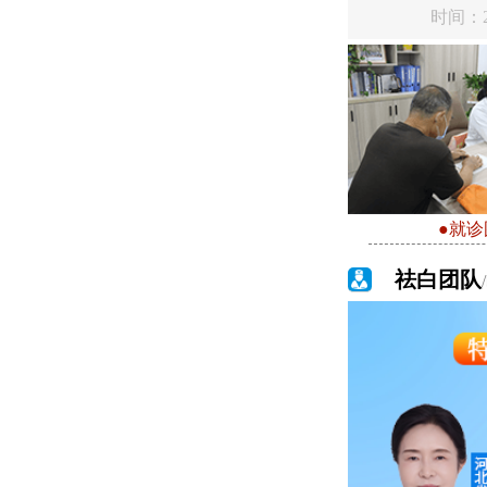
时间：20
●就诊
祛白团队