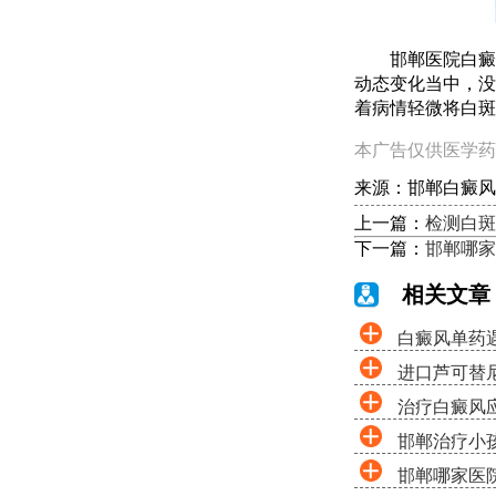
邯郸医院白癜风
动态变化当中，没
着病情轻微将白斑
本广告仅供医学药
来源：邯郸白癜风
上一篇：
检测白斑
下一篇：
邯郸哪家
相关文章
白癜风单药遇
进口芦可替尼
治疗白癜风
色夏令营启动
邯郸治疗小
邯郸哪家医