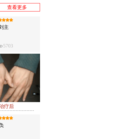
查看更多
刘主
5703
●治疗后
负