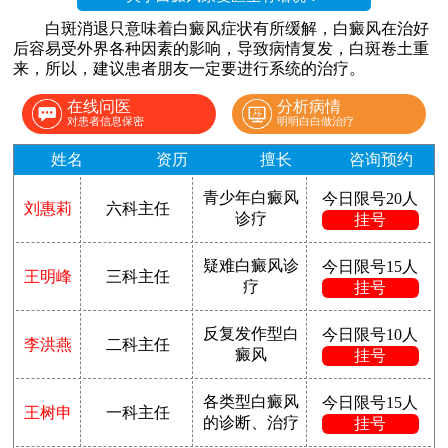
白斑消退只意味着白癜风症状有所缓解，白癜风在治好
后容易受外界各种因素的影响，导致病情复发，白斑卷土重
来，所以，建议患者朋友一定要进行系统的治疗。
在线问医
分析病情
对患者信息保密
明明白白做治疗
姓名
资历
擅长
咨询预约
青少年白癜风
今日限号20人
刘惠莉
六科主任
诊疗
挂号
疑难白癜风诊
今日限号15人
王明峰
三科主任
疗
挂号
反复发作型白
今日限号10人
李洪燕
二科主任
癜风
挂号
各类型白癜风
今日限号15人
王树申
一科主任
的诊断、治疗
挂号