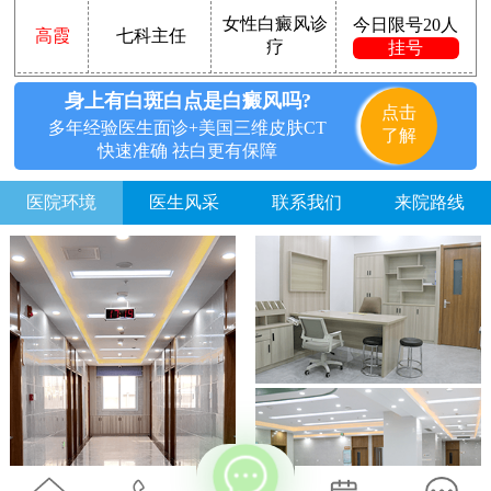
女性白癜风诊
今日限号20人
高霞
七科主任
疗
挂号
身上有白斑白点是白癜风吗?
点击
多年经验医生面诊+美国三维皮肤CT
了解
快速准确 祛白更有保障
医院环境
医生风采
联系我们
来院路线
方便说下您的白癜风症状？