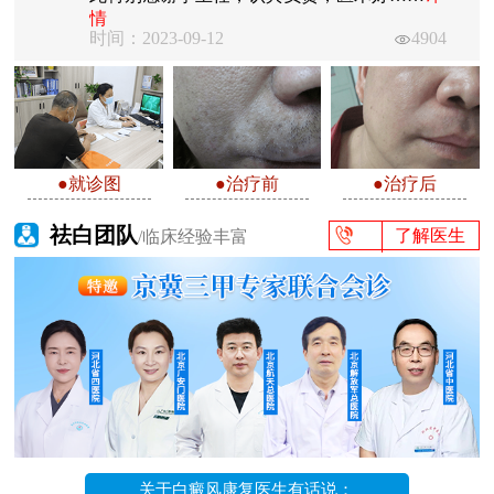
情
时间：2023-09-12
4904
●就诊图
●治疗前
●治疗后
祛白团队
了解医生
/临床经验丰富
关于白癜风康复医生有话说：