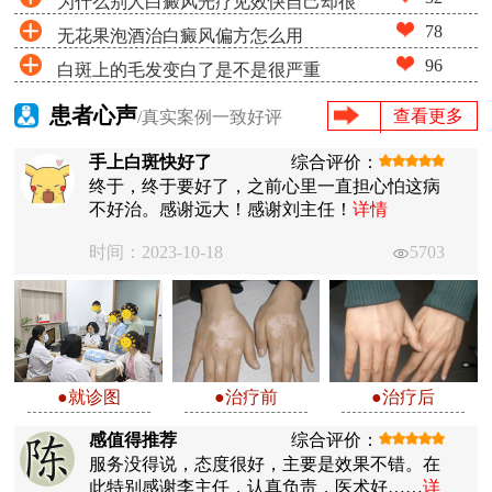
为什么别人白癜风光疗见效快自己却很
78
无花果泡酒治白癜风偏方怎么用
慢
96
白斑上的毛发变白了是不是很严重
患者心声
查看更多
/真实案例一致好评
手上白斑快好了
综合评价：
终于，终于要好了，之前心里一直担心怕这病
不好治。感谢远大！感谢刘主任！
详情
时间：2023-10-18
5703
●就诊图
●治疗前
●治疗后
感值得推荐
综合评价：
服务没得说，态度很好，主要是效果不错。在
此特别感谢李主任，认真负责，医术好……
详