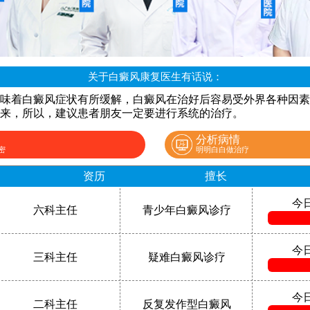
关于白癜风康复医生有话说：
味着白癜风症状有所缓解，白癜风在治好后容易受外界各种因素
来，所以，建议患者朋友一定要进行系统的治疗。
分析病情
密
明明白白做治疗
资历
擅长
今
六科主任
青少年白癜风诊疗
今
三科主任
疑难白癜风诊疗
今
二科主任
反复发作型白癜风