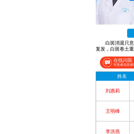
白斑消退只意
复发，白斑卷土重
在线问医
对患者信息保
姓名
刘惠莉
王明峰
李洪燕