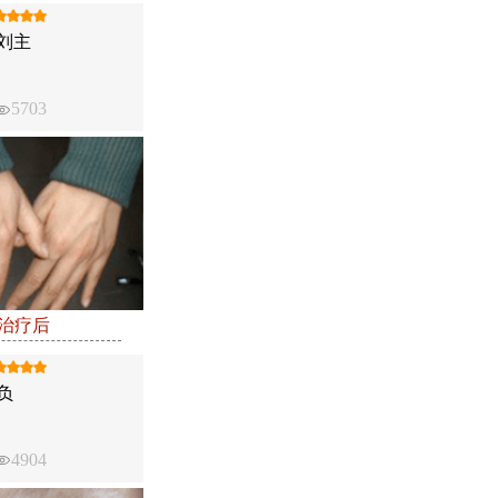
刘主
5703
●治疗后
负
4904