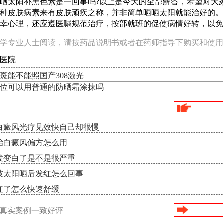
太阳补黑色素是一回事吗?以上是今天的全部解答，希望对大
种皮肤病素来有皮肤顽疾之称，并非简单晒晒太阳就能治好的。
幸心理，还应遵医嘱规范治疗，按部就班的促使病情好转，以免
学专业人士阅读，请按药品说明书或者在药师指导下购买和使用
医院
斑能不能照国产308激光
位可以用普通的防晒霜涂抹吗
白癜风光疗见效快自己却很慢
治白癜风偏方怎么用
发变白了是不是很严重
被太阳晒后发红怎么回事
红了怎么快速舒缓
/真实案例一致好评