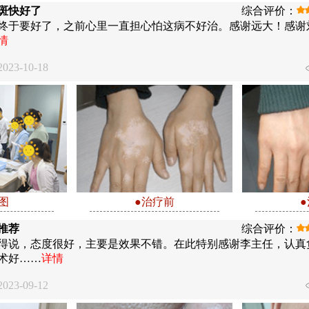
斑快好了
综合评价：
终于要好了，之前心里一直担心怕这病不好治。感谢远大！感谢
情
23-10-18
图
●治疗前
推荐
综合评价：
得说，态度很好，主要是效果不错。在此特别感谢李主任，认真
术好……
详情
23-09-12