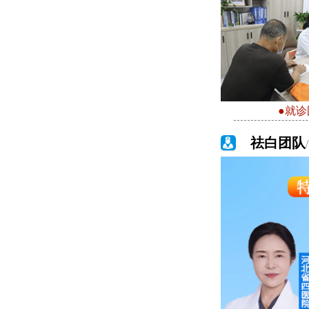
●就诊
祛白团队