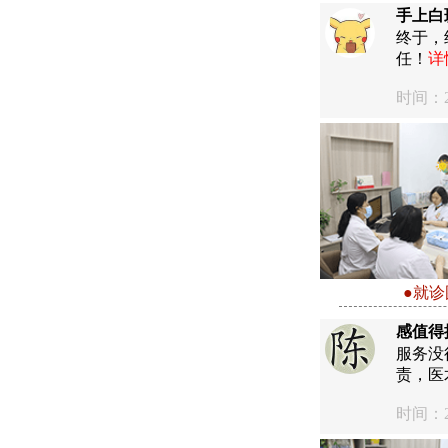
手上白
终于，
任！
详
时间：20
●就诊
感值得
服务没
责，医
时间：20