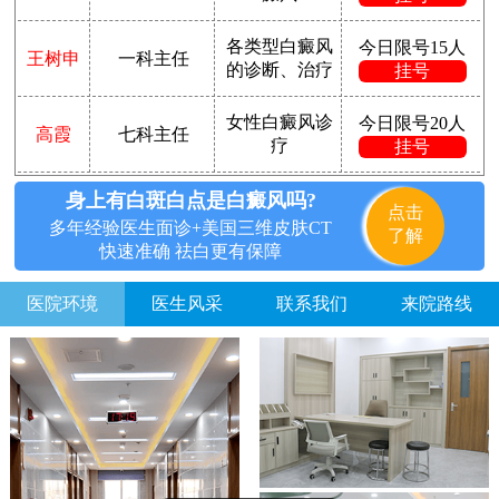
各类型白癜风
今日限号15人
王树申
一科主任
的诊断、治疗
挂号
女性白癜风诊
今日限号20人
高霞
七科主任
疗
挂号
身上有白斑白点是白癜风吗?
点击
多年经验医生面诊+美国三维皮肤CT
了解
快速准确 祛白更有保障
医院环境
医生风采
联系我们
来院路线