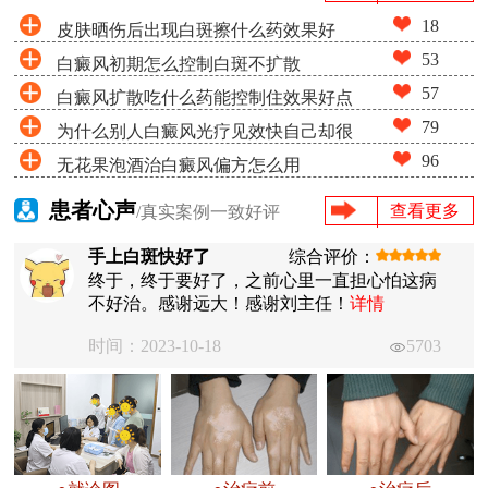
18
皮肤晒伤后出现白斑擦什么药效果好
53
白癜风初期怎么控制白斑不扩散
57
白癜风扩散吃什么药能控制住效果好点
79
为什么别人白癜风光疗见效快自己却很
96
无花果泡酒治白癜风偏方怎么用
慢
患者心声
查看更多
/真实案例一致好评
手上白斑快好了
综合评价：
终于，终于要好了，之前心里一直担心怕这病
不好治。感谢远大！感谢刘主任！
详情
时间：2023-10-18
5703