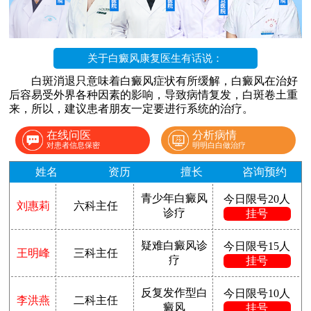
关于白癜风康复医生有话说：
白斑消退只意味着白癜风症状有所缓解，白癜风在治好
后容易受外界各种因素的影响，导致病情复发，白斑卷土重
来，所以，建议患者朋友一定要进行系统的治疗。
在线问医
分析病情
对患者信息保密
明明白白做治疗
姓名
资历
擅长
咨询预约
青少年白癜风
今日限号20人
刘惠莉
六科主任
诊疗
挂号
疑难白癜风诊
今日限号15人
王明峰
三科主任
疗
挂号
反复发作型白
今日限号10人
李洪燕
二科主任
癜风
挂号