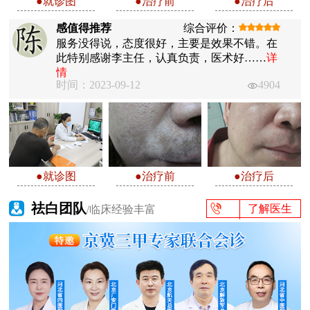
●就诊图
●治疗前
●治疗后
感值得推荐
综合评价：
服务没得说，态度很好，主要是效果不错。在
此特别感谢李主任，认真负责，医术好……
详
情
时间：2023-09-12
4904
●就诊图
●治疗前
●治疗后
祛白团队
了解医生
/临床经验丰富