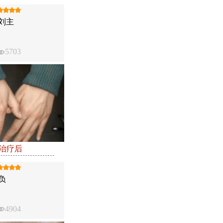
刘主
5703
●治疗后
负
4904