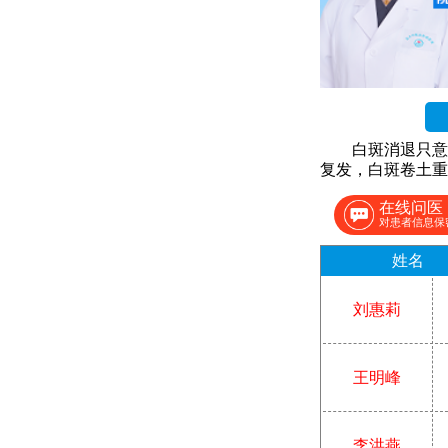
白斑消退只意
复发，白斑卷土重
在线问医
对患者信息保
姓名
刘惠莉
王明峰
李洪燕