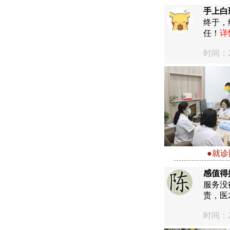
手上白
终于，
任！
详
时间：20
●就诊
感值得
服务没
责，医
时间：20