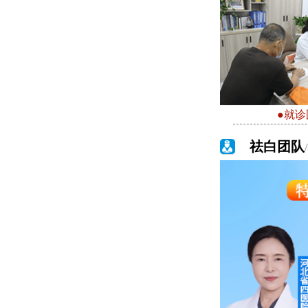
●就诊
祛白团队