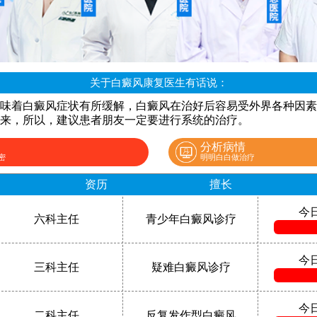
关于白癜风康复医生有话说：
味着白癜风症状有所缓解，白癜风在治好后容易受外界各种因素
来，所以，建议患者朋友一定要进行系统的治疗。
分析病情
密
明明白白做治疗
资历
擅长
今
六科主任
青少年白癜风诊疗
今
三科主任
疑难白癜风诊疗
今
二科主任
反复发作型白癜风