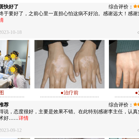
斑快好了
综合评价：
终于要好了，之前心里一直担心怕这病不好治。感谢远大！感谢
情
23-10-18
图
●治疗前
推荐
综合评价：
得说，态度很好，主要是效果不错。在此特别感谢李主任，认真
术好……
详情
23-09-12