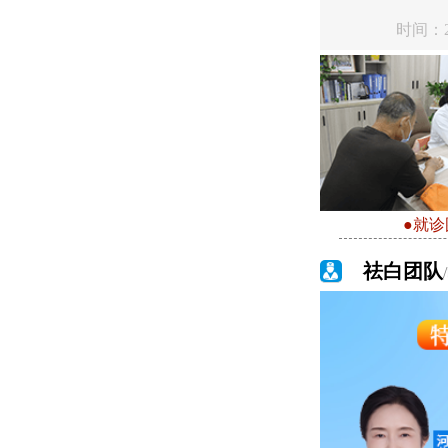
时间：20
●就诊
祛白团队