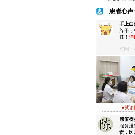
患者心声
手上白
终于，
任！
详
时间：20
●就诊
感值得
服务没
责，医