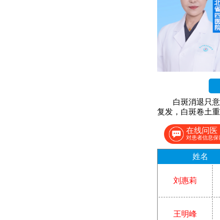
白斑消退只意
复发，白斑卷土重
在线问医
对患者信息保
姓名
刘惠莉
王明峰