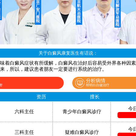
关于白癜风康复医生有话说：
味着白癜风症状有所缓解，白癜风在治好后容易受外界各种因素
来，所以，建议患者朋友一定要进行系统的治疗。
分析病情
密
明明白白做治疗
资历
擅长
今
六科主任
青少年白癜风诊疗
今
三科主任
疑难白癜风诊疗