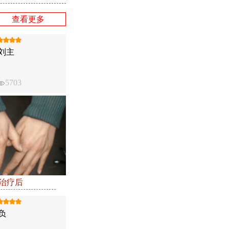
查看更多
刘主
5703
●治疗后
负