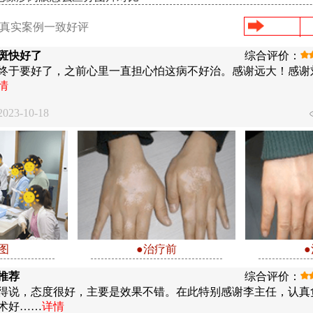
/真实案例一致好评
斑快好了
综合评价：
终于要好了，之前心里一直担心怕这病不好治。感谢远大！感谢
情
23-10-18
图
●治疗前
推荐
综合评价：
得说，态度很好，主要是效果不错。在此特别感谢李主任，认真
术好……
详情