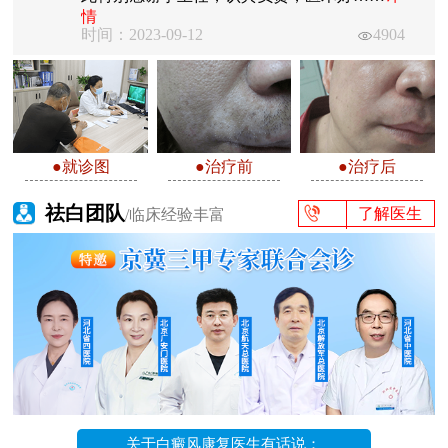
情
时间：2023-09-12
4904
●就诊图
●治疗前
●治疗后
祛白团队
了解医生
/临床经验丰富
关于白癜风康复医生有话说：