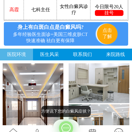
女性白癜风诊
今日限号20人
高霞
七科主任
疗
挂号
身上有白斑白点是白癜风吗?
点击
多年经验医生面诊+美国三维皮肤CT
了解
快速准确 祛白更有保障
医院环境
医生风采
联系我们
来院路线
方便说下您的白癜风症状？