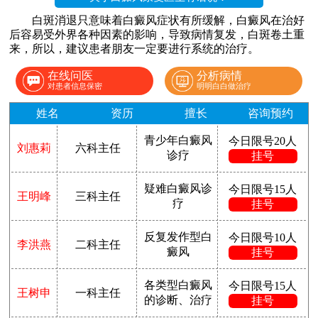
白斑消退只意味着白癜风症状有所缓解，白癜风在治好
后容易受外界各种因素的影响，导致病情复发，白斑卷土重
来，所以，建议患者朋友一定要进行系统的治疗。
在线问医
分析病情
对患者信息保密
明明白白做治疗
姓名
资历
擅长
咨询预约
青少年白癜风
今日限号20人
刘惠莉
六科主任
诊疗
挂号
疑难白癜风诊
今日限号15人
王明峰
三科主任
疗
挂号
反复发作型白
今日限号10人
李洪燕
二科主任
癜风
挂号
各类型白癜风
今日限号15人
王树申
一科主任
的诊断、治疗
挂号