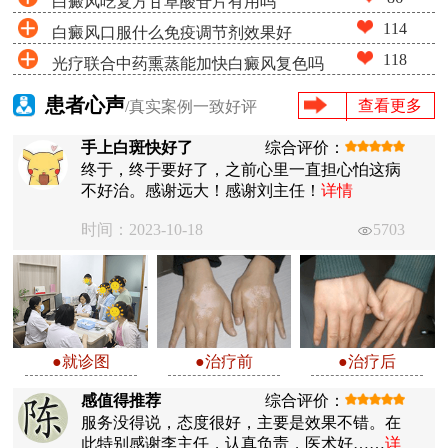
白癜风吃复方甘草酸苷片有用吗
114
白癜风口服什么免疫调节剂效果好
118
光疗联合中药熏蒸能加快白癜风复色吗
患者心声
查看更多
/真实案例一致好评
手上白斑快好了
综合评价：
终于，终于要好了，之前心里一直担心怕这病
不好治。感谢远大！感谢刘主任！
详情
时间：2023-10-18
5703
●就诊图
●治疗前
●治疗后
感值得推荐
综合评价：
服务没得说，态度很好，主要是效果不错。在
此特别感谢李主任，认真负责，医术好……
详