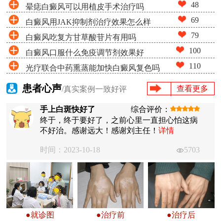
48
晕痣白癜风可以用植皮手术治疗吗
69
白癜风用JAK抑制剂治疗效果怎么样
79
白癜风吃复方甘草酸苷片有用吗
100
白癜风口服什么免疫调节剂效果好
110
光疗联合中药熏蒸能加快白癜风复色吗
患者心声
查看更多
/真实案例一致好评
手上白斑快好了
综合评价：
终于，终于要好了，之前心里一直担心怕这病
不好治。感谢远大！感谢刘主任！
详情
时间：2023-10-18
5703
●就诊图
●治疗前
●治疗后