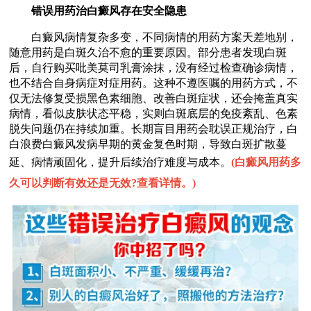
错误用药治白癜风存在安全隐患
白癜风病情复杂多变，不同病情的用药方案天差地别，
随意用药是白斑久治不愈的重要原因。部分患者发现白斑
后，自行购买吡美莫司乳膏涂抹，没有经过检查确诊病情，
也不结合自身病症对症用药。这种不遵医嘱的用药方式，不
仅无法修复受损黑色素细胞、改善白斑症状，还会掩盖真实
病情，看似皮肤状态平稳，实则白斑底层的免疫紊乱、色素
脱失问题仍在持续加重。长期盲目用药会耽误正规治疗，白
白浪费白癜风发病早期的黄金复色时期，导致白斑扩散蔓
延、病情顽固化，提升后续治疗难度与成本。
(
白癜风用药多
久可以判断有效还是无效?查看详情。
)