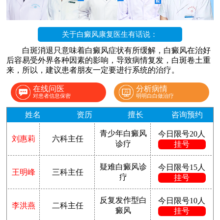
关于白癜风康复医生有话说：
白斑消退只意味着白癜风症状有所缓解，白癜风在治好
后容易受外界各种因素的影响，导致病情复发，白斑卷土重
来，所以，建议患者朋友一定要进行系统的治疗。
在线问医
分析病情
对患者信息保密
明明白白做治疗
姓名
资历
擅长
咨询预约
青少年白癜风
今日限号20人
刘惠莉
六科主任
诊疗
挂号
疑难白癜风诊
今日限号15人
王明峰
三科主任
疗
挂号
反复发作型白
今日限号10人
李洪燕
二科主任
癜风
挂号