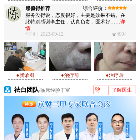
感值得推荐
综合评价：
服务没得说，态度很好，主要是效果不错。在
此特别感谢李主任，认真负责，医术好……
详
情
时间：2023-09-12
4904
●就诊图
●治疗前
●治疗后
祛白团队
了解医生
/临床经验丰富