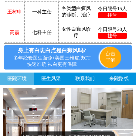
各类型白癜风
今日限号15人
王树申
一科主任
的诊断、治疗
挂号
女性白癜风诊
今日限号20人
高霞
七科主任
疗
挂号
身上有白斑白点是白癜风吗?
点击
多年经验医生面诊+美国三维皮肤CT
了解
快速准确 祛白更有保障
医院环境
医生风采
联系我们
来院路线