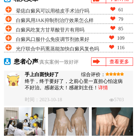
61
晕痣白癜风可以用植皮手术治疗吗
79
白癜风用JAK抑制剂治疗效果怎么样
85
白癜风吃复方甘草酸苷片有用吗
109
白癜风口服什么免疫调节剂效果好
116
光疗联合中药熏蒸能加快白癜风复色吗
患者心声
查看更多
/真实案例一致好评
手上白斑快好了
综合评价：
终于，终于要好了，之前心里一直担心怕这病
不好治。感谢远大！感谢刘主任！
详情
时间：2023-10-18
5703