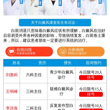
关于白癜风康复医生有话说：
白斑消退只意味着白癜风症状有所缓解，白癜风在治好
后容易受外界各种因素的影响，导致病情复发，白斑卷土重
来，所以，建议患者朋友一定要进行系统的治疗。
在线问医
分析病情
对患者信息保密
明明白白做治疗
姓名
资历
擅长
咨询预约
青少年白癜风
今日限号20人
刘惠莉
六科主任
诊疗
挂号
疑难白癜风诊
今日限号15人
王明峰
三科主任
疗
挂号
反复发作型白
今日限号10人
李洪燕
二科主任