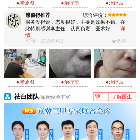
●就诊图
●治疗前
●治疗后
感值得推荐
综合评价：
服务没得说，态度很好，主要是效果不错。在
此特别感谢李主任，认真负责，医术好……
详
情
时间：2023-09-12
4904
●就诊图
●治疗前
●治疗后
祛白团队
了解医生
/临床经验丰富