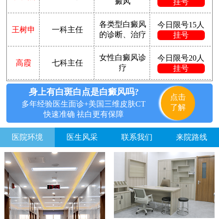
癜风
挂号
各类型白癜风
今日限号15人
王树申
一科主任
的诊断、治疗
挂号
女性白癜风诊
今日限号20人
高霞
七科主任
疗
挂号
身上有白斑白点是白癜风吗?
点击
多年经验医生面诊+美国三维皮肤CT
了解
快速准确 祛白更有保障
医院环境
医生风采
联系我们
来院路线