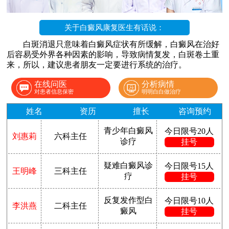
关于白癜风康复医生有话说：
白斑消退只意味着白癜风症状有所缓解，白癜风在治好
后容易受外界各种因素的影响，导致病情复发，白斑卷土重
来，所以，建议患者朋友一定要进行系统的治疗。
在线问医
分析病情
对患者信息保密
明明白白做治疗
姓名
资历
擅长
咨询预约
青少年白癜风
今日限号20人
刘惠莉
六科主任
诊疗
挂号
疑难白癜风诊
今日限号15人
王明峰
三科主任
疗
挂号
反复发作型白
今日限号10人
李洪燕
二科主任
癜风
挂号