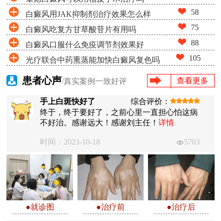
58
白癜风用JAK抑制剂治疗效果怎么样
75
白癜风吃复方甘草酸苷片有用吗
88
白癜风口服什么免疫调节剂效果好
105
光疗联合中药熏蒸能加快白癜风复色吗
患者心声
查看更多
/真实案例一致好评
手上白斑快好了
综合评价：
终于，终于要好了，之前心里一直担心怕这病
不好治。感谢远大！感谢刘主任！
详情
时间：2023-10-18
5703
●就诊图
●治疗前
●治疗后