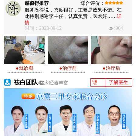
感值得推荐
综合评价：
服务没得说，态度很好，主要是效果不错。在
此特别感谢李主任，认真负责，医术好……
详
情
时间：2023-09-12
4904
●就诊图
●治疗前
●治疗后
祛白团队
了解医生
/临床经验丰富