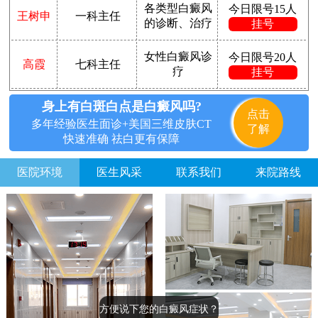
各类型白癜风
今日限号15人
王树申
一科主任
的诊断、治疗
挂号
女性白癜风诊
今日限号20人
高霞
七科主任
疗
挂号
身上有白斑白点是白癜风吗?
点击
多年经验医生面诊+美国三维皮肤CT
了解
快速准确 祛白更有保障
医院环境
医生风采
联系我们
来院路线
方便说下您的白癜风症状？