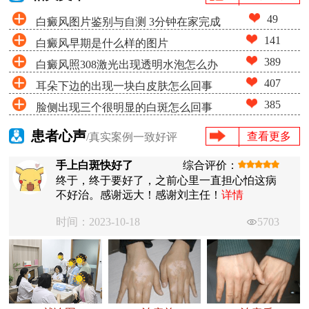
49
白癜风图片鉴别与自测 3分钟在家完成
141
白癜风早期是什么样的图片
白斑筛查
389
白癜风照308激光出现透明水泡怎么办
407
耳朵下边的出现一块白皮肤怎么回事
385
脸侧出现三个很明显的白斑怎么回事
患者心声
查看更多
/真实案例一致好评
手上白斑快好了
综合评价：
终于，终于要好了，之前心里一直担心怕这病
不好治。感谢远大！感谢刘主任！
详情
时间：2023-10-18
5703