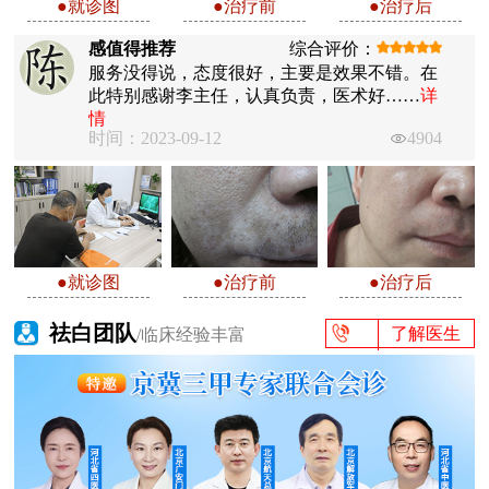
●就诊图
●治疗前
●治疗后
感值得推荐
综合评价：
服务没得说，态度很好，主要是效果不错。在
此特别感谢李主任，认真负责，医术好……
详
情
时间：2023-09-12
4904
●就诊图
●治疗前
●治疗后
祛白团队
了解医生
/临床经验丰富