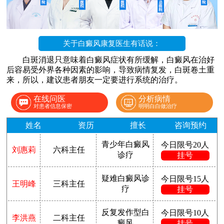
关于白癜风康复医生有话说：
白斑消退只意味着白癜风症状有所缓解，白癜风在治好
后容易受外界各种因素的影响，导致病情复发，白斑卷土重
来，所以，建议患者朋友一定要进行系统的治疗。
在线问医
分析病情
对患者信息保密
明明白白做治疗
姓名
资历
擅长
咨询预约
青少年白癜风
今日限号20人
刘惠莉
六科主任
诊疗
挂号
疑难白癜风诊
今日限号15人
王明峰
三科主任
疗
挂号
反复发作型白
今日限号10人
李洪燕
二科主任
癜风
挂号