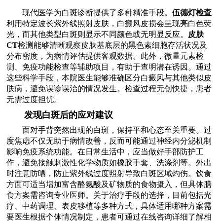
现代医学为白斑诊断提供了多种精准手段。
伍德灯检查
利用特定波长紫外线照射皮肤，白癜风皮损会呈现亮白色荧
光，而其他类型白斑则显示不同颜色或无明显反应。
皮肤
CT
检测能够清晰观察皮肤基底层的黑色素细胞存活状况及
分布密度，为病情评估提供客观数据。此外，微量元素检
测、免疫功能检查等辅助项目，有助于查明潜在诱因。通过
这些科学手段，本院医生能够准确区分白癜风与其他类似皮
肤病，避免误诊误治的情况发生。检查过程无创快捷，患者
无需过度担忧。
发现白斑后的应对建议
面对手背突然出现的白斑，保持平和心态至关重要。过
度焦虑不仅无助于病情改善，反而可能通过神经内分泌机制
影响免疫系统功能。在日常生活中，应当做好手部防护工
作，避免接触刺激性化学物质如橡胶手套、洗涤剂等。外出
时注意防晒，防止紫外线过度照射导致白斑区域灼伤。饮食
方面可适当增加富含酪氨酸及矿物质的食物摄入，但具体膳
食方案需咨询专业医师。关于治疗手段的选择，目前包括光
疗、中药调理、表皮移植等多种方式，具体适用哪种方案需
要医生根据个体情况制定，患者可通过在线咨询详细了解相