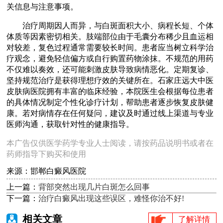
关信息与注意事项。
治疗周期因人而异，与白斑面积大小、病程长短、个体
体质等因素密切相关。肢端部位由于毛囊分布稀少且血运相
对较差，复色过程通常需要较长时间。患者应当树立科学治
疗观念，避免轻信偏方或自行购置药物涂抹。不规范的用药
不仅难以奏效，还可能刺激皮肤导致病情恶化。定期复诊、
坚持规范治疗是获得理想疗效的关键所在。石家庄远大中医
皮肤病医院拥有丰富的临床经验，本院医生会根据每位患者
的具体情况制定个性化诊疗计划，帮助患者逐步恢复皮肤健
康。若对病情存在任何疑问，建议及时通过线上渠道与专业
医师沟通，获取针对性的健康指导。
本广告仅供医学药学专业人士阅读，请按药品说明书或者在
药师指导下购买和使用
来源：邯郸白癜风医院
上一篇：
背部突然出现几片白斑怎么回事
下一篇：
治疗白癜风出现这些误区，难怪你治不好!
相关文章
了解详情