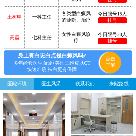
各类型白癜风
今日限号15人
王树申
一科主任
的诊断、治疗
挂号
女性白癜风诊
今日限号20人
高霞
七科主任
疗
挂号
身上有白斑白点是白癜风吗?
点击
多年经验医生面诊+美国三维皮肤CT
了解
快速准确 祛白更有保障
医院环境
医生风采
联系我们
来院路线