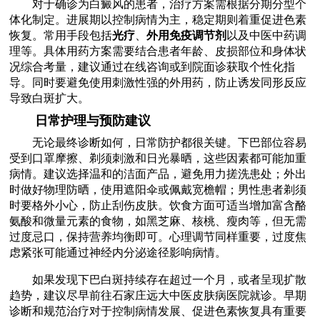
对于确诊为白癜风的患者，治疗方案需根据分期分型个
体化制定。进展期以控制病情为主，稳定期则着重促进色素
恢复。常用手段包括
光疗
、
外用免疫调节剂
以及中医中药调
理等。具体用药方案需要结合患者年龄、皮损部位和身体状
况综合考量，建议通过在线咨询或到院面诊获取个性化指
导。同时要避免使用刺激性强的外用药，防止诱发同形反应
导致白斑扩大。
日常护理与预防建议
无论最终诊断如何，日常防护都很关键。下巴部位容易
受到口罩摩擦、剃须刺激和日光暴晒，这些因素都可能加重
病情。建议选择温和的洁面产品，避免用力搓洗患处；外出
时做好物理防晒，使用遮阳伞或佩戴宽檐帽；男性患者剃须
时要格外小心，防止刮伤皮肤。饮食方面可适当增加富含酪
氨酸和微量元素的食物，如黑芝麻、核桃、瘦肉等，但无需
过度忌口，保持营养均衡即可。心理调节同样重要，过度焦
虑紧张可能通过神经内分泌途径影响病情。
如果发现下巴白斑持续存在超过一个月，或者呈现扩散
趋势，建议尽早前往石家庄远大中医皮肤病医院就诊。早期
诊断和规范治疗对于控制病情发展、促进色素恢复具有重要