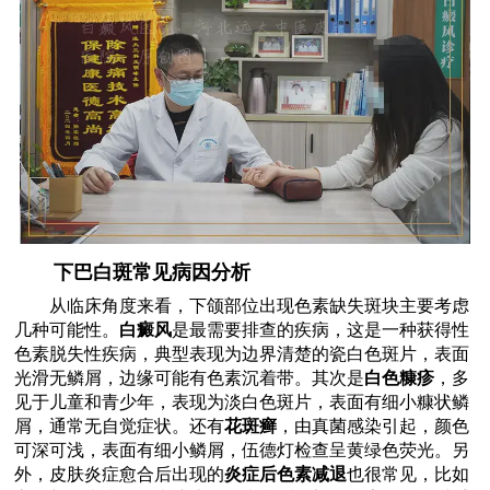
下巴白斑常见病因分析
从临床角度来看，下颌部位出现色素缺失斑块主要考虑
几种可能性。
白癜风
是最需要排查的疾病，这是一种获得性
色素脱失性疾病，典型表现为边界清楚的瓷白色斑片，表面
光滑无鳞屑，边缘可能有色素沉着带。其次是
白色糠疹
，多
见于儿童和青少年，表现为淡白色斑片，表面有细小糠状鳞
屑，通常无自觉症状。还有
花斑癣
，由真菌感染引起，颜色
可深可浅，表面有细小鳞屑，伍德灯检查呈黄绿色荧光。另
外，皮肤炎症愈合后出现的
炎症后色素减退
也很常见，比如