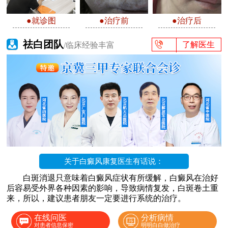
●就诊图
●治疗前
●治疗后
祛白团队
了解医生
/临床经验丰富
关于白癜风康复医生有话说：
白斑消退只意味着白癜风症状有所缓解，白癜风在治好
后容易受外界各种因素的影响，导致病情复发，白斑卷土重
来，所以，建议患者朋友一定要进行系统的治疗。
在线问医
分析病情
对患者信息保密
明明白白做治疗