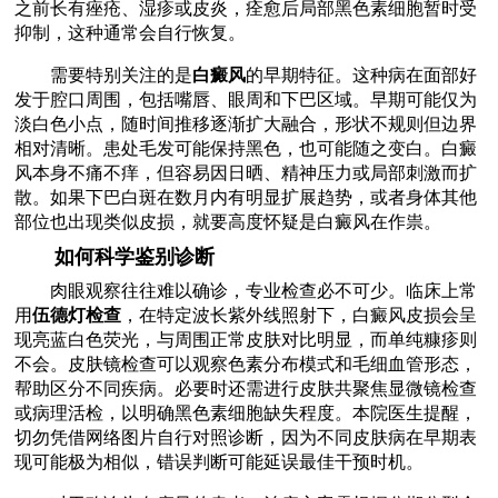
之前长有痤疮、湿疹或皮炎，痊愈后局部黑色素细胞暂时受
抑制，这种通常会自行恢复。
需要特别关注的是
白癜风
的早期特征。这种病在面部好
发于腔口周围，包括嘴唇、眼周和下巴区域。早期可能仅为
淡白色小点，随时间推移逐渐扩大融合，形状不规则但边界
相对清晰。患处毛发可能保持黑色，也可能随之变白。白癜
风本身不痛不痒，但容易因日晒、精神压力或局部刺激而扩
散。如果下巴白斑在数月内有明显扩展趋势，或者身体其他
部位也出现类似皮损，就要高度怀疑是白癜风在作祟。
如何科学鉴别诊断
肉眼观察往往难以确诊，专业检查必不可少。临床上常
用
伍德灯检查
，在特定波长紫外线照射下，白癜风皮损会呈
现亮蓝白色荧光，与周围正常皮肤对比明显，而单纯糠疹则
不会。皮肤镜检查可以观察色素分布模式和毛细血管形态，
帮助区分不同疾病。必要时还需进行皮肤共聚焦显微镜检查
或病理活检，以明确黑色素细胞缺失程度。本院医生提醒，
切勿凭借网络图片自行对照诊断，因为不同皮肤病在早期表
现可能极为相似，错误判断可能延误最佳干预时机。