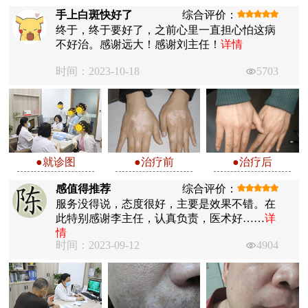
手上白斑快好了
综合评价：
终于，终于要好了，之前心里一直担心怕这病
不好治。感谢远大！感谢刘主任！
详情
时间：2023-10-18
5703
●就诊图
●治疗前
●治疗后
感值得推荐
综合评价：
服务没得说，态度很好，主要是效果不错。在
此特别感谢李主任，认真负责，医术好……
详
情
时间：2023-09-12
4904