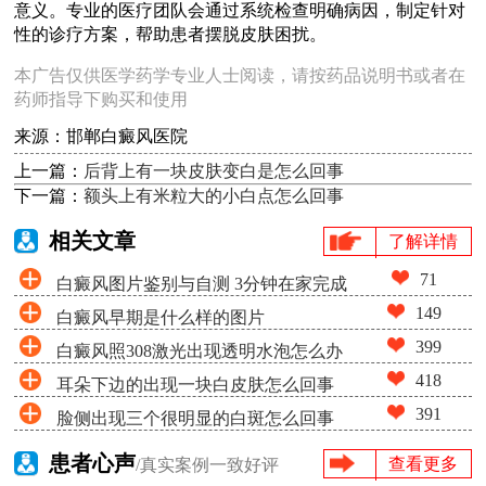
意义。专业的医疗团队会通过系统检查明确病因，制定针对
性的诊疗方案，帮助患者摆脱皮肤困扰。
本广告仅供医学药学专业人士阅读，请按药品说明书或者在
药师指导下购买和使用
来源：邯郸白癜风医院
上一篇：
后背上有一块皮肤变白是怎么回事
下一篇：
额头上有米粒大的小白点怎么回事
相关文章
了解详情
71
白癜风图片鉴别与自测 3分钟在家完成
149
白癜风早期是什么样的图片
白斑筛查
399
白癜风照308激光出现透明水泡怎么办
418
耳朵下边的出现一块白皮肤怎么回事
391
脸侧出现三个很明显的白斑怎么回事
患者心声
查看更多
/真实案例一致好评