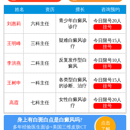
姓名
资历
擅长
咨询预约
青少年白癜风
今日限号20人
刘惠莉
六科主任
诊疗
挂号
疑难白癜风诊
今日限号15人
王明峰
三科主任
疗
挂号
反复发作型白
今日限号10人
李洪燕
二科主任
癜风
挂号
各类型白癜风
今日限号15人
王树申
一科主任
的诊断、治疗
挂号
女性白癜风诊
今日限号20人
高霞
七科主任
疗
挂号
身上有白斑白点是白癜风吗?
点击
多年经验医生面诊+美国三维皮肤CT
了解