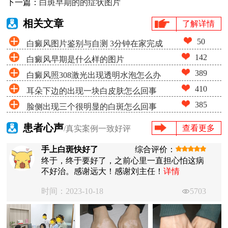
下一篇：
白斑早期的的症状图片
相关文章
了解详情
50
白癜风图片鉴别与自测 3分钟在家完成
142
白癜风早期是什么样的图片
白斑筛查
389
白癜风照308激光出现透明水泡怎么办
410
耳朵下边的出现一块白皮肤怎么回事
385
脸侧出现三个很明显的白斑怎么回事
患者心声
查看更多
/真实案例一致好评
手上白斑快好了
综合评价：
终于，终于要好了，之前心里一直担心怕这病
不好治。感谢远大！感谢刘主任！
详情
时间：2023-10-18
5703