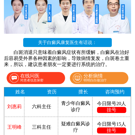
关于白癜风康复医生有话说：
白斑消退只意味着白癜风症状有所缓解，白癜风在治好
后容易受外界各种因素的影响，导致病情复发，白斑卷土重
来，所以，建议患者朋友一定要进行系统的治疗。
在线问医
分析病情
对患者信息保密
明明白白做治疗
姓名
资历
擅长
咨询预约
青少年白癜风
今日限号20人
刘惠莉
六科主任
诊疗
挂号
疑难白癜风诊
今日限号15人
王明峰
三科主任
疗
挂号