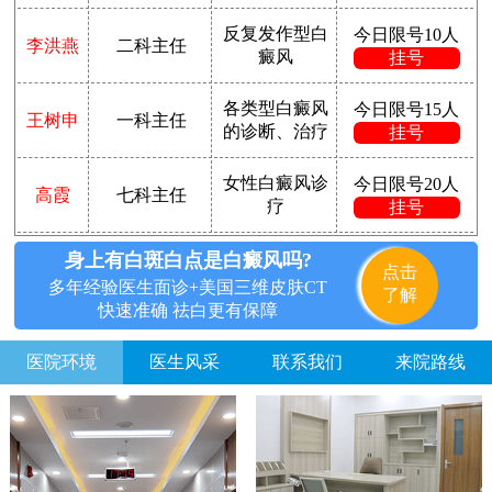
反复发作型白
今日限号10人
李洪燕
二科主任
癜风
挂号
各类型白癜风
今日限号15人
王树申
一科主任
的诊断、治疗
挂号
女性白癜风诊
今日限号20人
高霞
七科主任
疗
挂号
身上有白斑白点是白癜风吗?
点击
多年经验医生面诊+美国三维皮肤CT
了解
快速准确 祛白更有保障
医院环境
医生风采
联系我们
来院路线