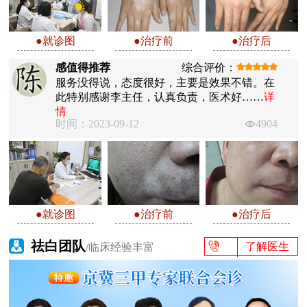
●就诊图
●治疗前
●治疗后
感值得推荐
综合评价：
服务没得说，态度很好，主要是效果不错。在
此特别感谢李主任，认真负责，医术好……
详
情
时间：2023-09-12
4904
●就诊图
●治疗前
●治疗后
祛白团队
了解医生
/临床经验丰富