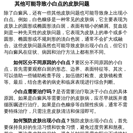
其他可能导致小白点的皮肤问题
除了白癜风，还有一些其他皮肤问题也可能导致身上出现小
白点。例如，白色糠疹是一种常见的皮肤病，它主要表现为
皮肤上的圆形或椭圆形淡白斑，表面有细小的鳞屑。贫血痣
则是一种先天性的皮肤问题，它表现为皮肤上的单个或多个
圆形、椭圆形或不规则形的淡白色斑，通常不会扩大或融
合。这些皮肤问题虽然也可能导致皮肤出现小白点，但它们
与白癜风在症状、病因和治疗方法上都有所不同。
如何区分不同原因的小白点？
要区分不同原因的小白
点，首先需要观察白斑的形态、边界、表面特征等。其次，
可以借助一些辅助检查手段，如伍德灯检查、皮肤镜检查
等。最后，结合患者的病史和临床表现进行综合判断。
小白点需要治疗吗？
是否需要治疗取决于小白点的具体
原因。如果是白癜风等需要治疗的皮肤病，应尽早就医并遵
循医嘱进行治疗。如果是白色糠疹等自限性疾病，通常不需
要特殊治疗，只需注意皮肤清洁和保湿即可。
如何预防皮肤出现小白点？
预防皮肤出现小白点，首先
要保持良好的生活习惯和饮食习惯，避免过度劳累和熬夜。