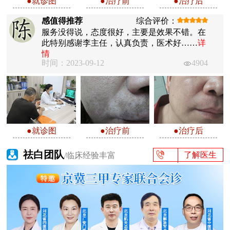
●就诊图
●治疗前
●治疗后
感值得推荐
综合评价：
服务没得说，态度很好，主要是效果不错。在
此特别感谢李主任，认真负责，医术好……
详
情
时间：2023-09-12
4904
●就诊图
●治疗前
●治疗后
祛白团队
了解医生
/临床经验丰富