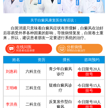
关于白癜风康复医生有话说：
白斑消退只意味着白癜风症状有所缓解，白癜风在治好
后容易受外界各种因素的影响，导致病情复发，白斑卷土重
来，所以，建议患者朋友一定要进行系统的治疗。
在线问医
分析病情
对患者信息保密
明明白白做治疗
姓名
资历
擅长
咨询预约
青少年白癜风
今日限号20人
刘惠莉
六科主任
诊疗
挂号
疑难白癜风诊
今日限号15人
王明峰
三科主任
疗
挂号
反复发作型白
今日限号10人
李洪燕
二科主任
癜风
挂号