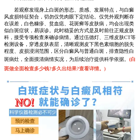
若观察发现身上白斑的形态、质感、发展特点，与白癜
风皮损特征契合，切勿仅凭肉眼下定结论。仅凭外观判断存
在误差，白色糠疹、贫血痣、花斑癣等皮肤病，均会出现类
似白斑症状，易误诊。此时稳妥的方式是及时前往正规皮肤
科，接受专项检查来确诊病情。通过伍德灯、三维皮肤CT等
检测设备，穿透皮肤表层，清晰观测皮下黑色素细胞的脱失
程度、皮损浸润范围，区分白癜风与普通白斑，排查隐性白
斑病灶，全面摸清病情实况，为后续治疗提供科学依据。
(
白
斑做全面检查多少钱?多久出结果?查看详情。
)