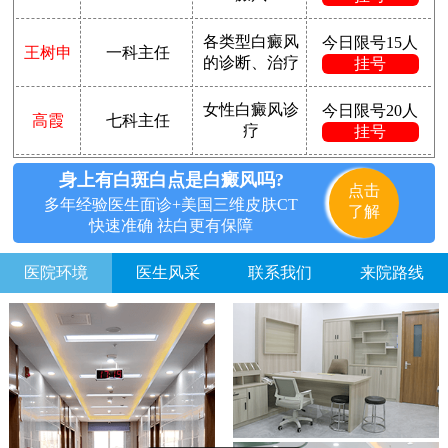
各类型白癜风
今日限号15人
王树申
一科主任
的诊断、治疗
挂号
女性白癜风诊
今日限号20人
高霞
七科主任
疗
挂号
身上有白斑白点是白癜风吗?
点击
多年经验医生面诊+美国三维皮肤CT
了解
快速准确 祛白更有保障
医院环境
医生风采
联系我们
来院路线