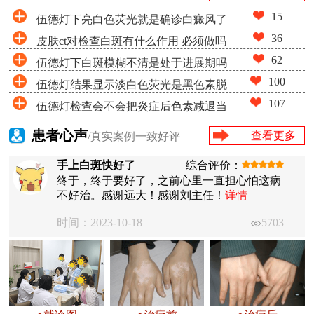
15
伍德灯下亮白色荧光就是确诊白癜风了
36
皮肤ct对检查白斑有什么作用 必须做吗
吗
62
伍德灯下白斑模糊不清是处于进展期吗
100
伍德灯结果显示淡白色荧光是黑色素脱
107
伍德灯检查会不会把炎症后色素减退当
失很少吗
成白癜风
患者心声
查看更多
/真实案例一致好评
手上白斑快好了
综合评价：
终于，终于要好了，之前心里一直担心怕这病
不好治。感谢远大！感谢刘主任！
详情
时间：2023-10-18
5703