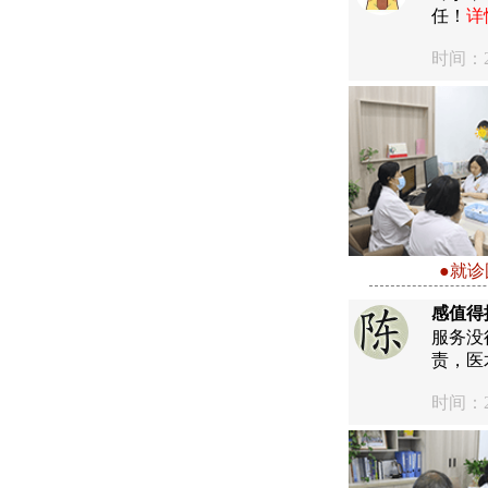
任！
详
时间：20
●就诊
感值得
服务没
责，医
时间：20