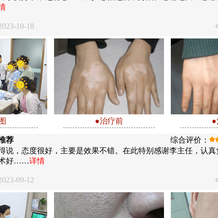
情
23-10-18
图
●治疗前
推荐
综合评价：
得说，态度很好，主要是效果不错。在此特别感谢李主任，认真
术好……
详情
23-09-12