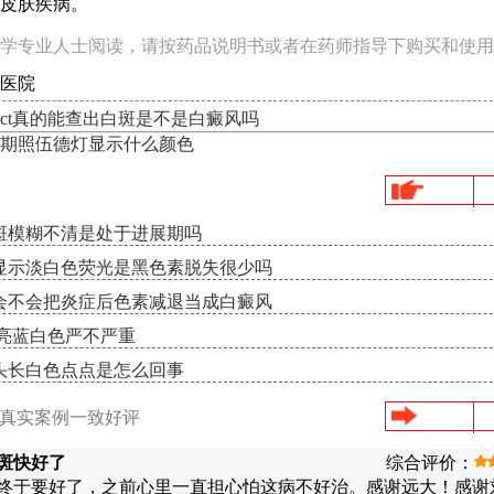
皮肤疾病。
学专业人士阅读，请按药品说明书或者在药师指导下购买和使用
医院
ct真的能查出白斑是不是白癜风吗
期照伍德灯显示什么颜色
斑模糊不清是处于进展期吗
显示淡白色荧光是黑色素脱失很少吗
会不会把炎症后色素减退当成白癜风
示亮蓝白色严不严重
头长白色点点是怎么回事
/真实案例一致好评
斑快好了
综合评价：
终于要好了，之前心里一直担心怕这病不好治。感谢远大！感谢