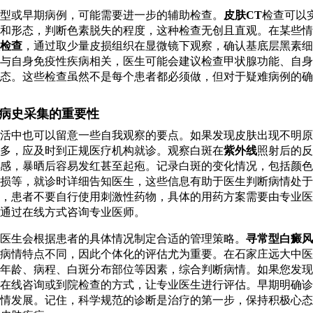
型或早期病例，可能需要进一步的辅助检查。
皮肤CT
检查可以
和形态，判断色素脱失的程度，这种检查无创且直观。在某些情
检查
，通过取少量皮损组织在显微镜下观察，确认基底层黑素细
与自身免疫性疾病相关，医生可能会建议检查甲状腺功能、自身
态。这些检查虽然不是每个患者都必须做，但对于疑难病例的确
病史采集的重要性
活中也可以留意一些自我观察的要点。如果发现皮肤出现不明原
多，应及时到正规医疗机构就诊。观察白斑在
紫外线
照射后的反
感，暴晒后容易发红甚至起疱。记录白斑的变化情况，包括颜色
损等，就诊时详细告知医生，这些信息有助于医生判断病情处于
，患者不要自行使用刺激性药物，具体的用药方案需要由专业医
通过在线方式咨询专业医师。
医生会根据患者的具体情况制定合适的管理策略。
寻常型白癜风
病情特点不同，因此个体化的评估尤为重要。在石家庄远大中医
年龄、病程、白斑分布部位等因素，综合判断病情。如果您发现
在线咨询或到院检查的方式，让专业医生进行评估。早期明确诊
情发展。记住，科学规范的诊断是治疗的第一步，保持积极心态