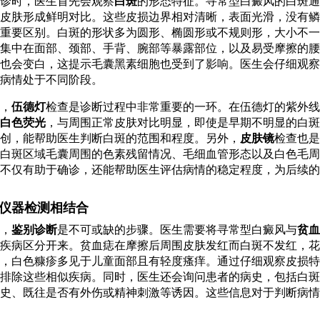
诊时，医生首先会观察
白斑
的形态特征。寻常型白癜风的白斑通
皮肤形成鲜明对比。这些皮损边界相对清晰，表面光滑，没有鳞
重要区别。白斑的形状多为圆形、椭圆形或不规则形，大小不一
集中在面部、颈部、手背、腕部等暴露部位，以及易受摩擦的腰
也会变白，这提示毛囊黑素细胞也受到了影响。医生会仔细观察
病情处于不同阶段。
，
伍德灯
检查是诊断过程中非常重要的一环。在伍德灯的紫外线
白色荧光
，与周围正常皮肤对比明显，即使是早期不明显的白斑
创，能帮助医生判断白斑的范围和程度。另外，
皮肤镜
检查也是
白斑区域毛囊周围的色素残留情况、毛细血管形态以及白色毛周
不仅有助于确诊，还能帮助医生评估病情的稳定程度，为后续的
仪器检测相结合
，
鉴别诊断
是不可或缺的步骤。医生需要将寻常型白癜风与
贫血
疾病区分开来。贫血痣在摩擦后周围皮肤发红而白斑不发红，花
，白色糠疹多见于儿童面部且有轻度瘙痒。通过仔细观察皮损特
排除这些相似疾病。同时，医生还会询问患者的病史，包括白斑
史、既往是否有外伤或精神刺激等诱因。这些信息对于判断病情