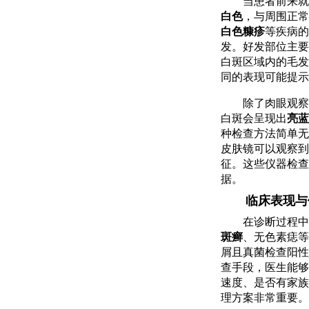
当患者前来就
白色
，与周围正常
白色糠疹
等疾病的
发。好发部位主要
白斑区域内的毛发
同的表现可能提示
除了肉眼观察
白斑会呈现出
亮蓝
种检查方法简单无
皮肤镜可以观察到
征。这些仪器检查
据。
临床表现与
在诊断过程中
斑癣
、无色素痣等
屑且真菌检查阳性
查手段，医生能够
速度、是否有家族
理方案非常重要。