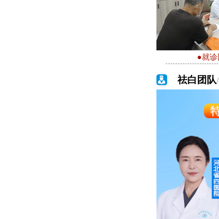
●就诊
祛白团队