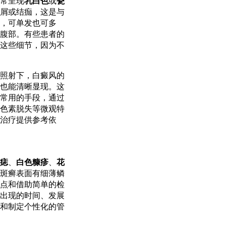
常呈现
乳白色
或
瓷
屑或结痂，这是与
，可单发也可多
腹部。有些患者的
这些细节，因为不
照射下，白癜风的
也能清晰显现。这
常用的手段，通过
色素脱失等微观特
治疗提供参考依
痣
、
白色糠疹
、
花
斑癣表面有细薄鳞
点和借助简单的检
出现的时间、发展
和制定个性化的管