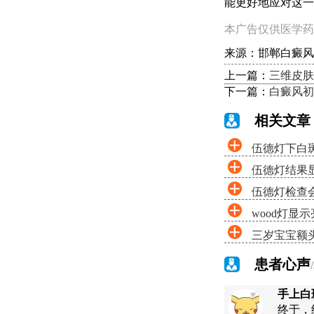
能更好地应对这一
本广告仅供医学药
来源：邯郸白癜风
上一篇：
三维皮肤
下一篇：
白癜风初
相关文章
伍德灯下白
伍德灯结果
伍德灯检查
wood灯显
三岁宝宝额
患者心声
手上白
终于，