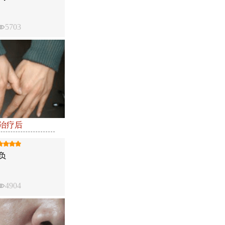
5703
●治疗后
负
4904