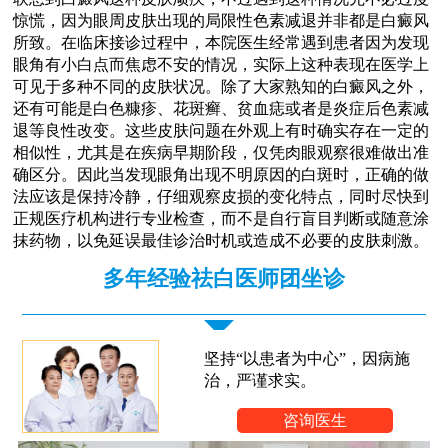
惊慌，因为眼周皮肤出现的局限性色素减退并非都是白癜风
所致。在临床接诊过程中，本院医生经常遇到患者因为发现
眼角有小白点而焦虑不安的情况，实际上这种表现在医学上
可见于多种不同的皮肤状况。除了大家熟知的白癜风之外，
还有可能是白色糠疹、花斑癣、贫血痣或者是炎症后色素减
退等良性改变。这些皮肤问题在外观上有时确实存在一定的
相似性，尤其是在疾病早期阶段，仅凭肉眼观察很难做出准
确区分。因此当发现眼角出现不明原因的白斑时，正确的做
法应该是保持冷静，仔细观察皮损的变化特点，同时尽快到
正规医疗机构进行专业检查，而不是自行盲目判断或随意涂
抹药物，以免延误最佳诊治时机或造成不必要的皮肤刺激。
多年经验祛白医师团坐诊
坚持“以患者为中心”，因病施
治，严谨求实。
咨询医生