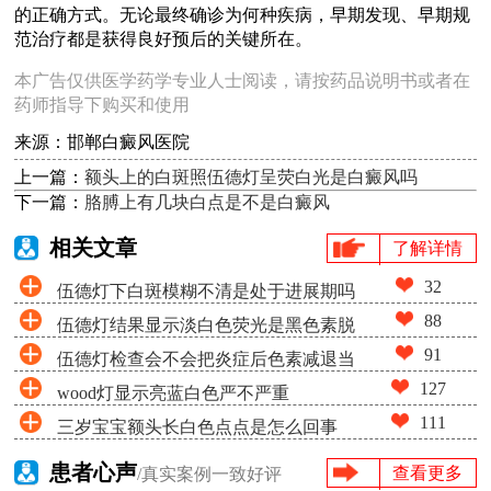
的正确方式。无论最终确诊为何种疾病，早期发现、早期规
范治疗都是获得良好预后的关键所在。
本广告仅供医学药学专业人士阅读，请按药品说明书或者在
药师指导下购买和使用
来源：邯郸白癜风医院
上一篇：
额头上的白斑照伍德灯呈荧白光是白癜风吗
下一篇：
胳膊上有几块白点是不是白癜风
相关文章
了解详情
32
伍德灯下白斑模糊不清是处于进展期吗
88
伍德灯结果显示淡白色荧光是黑色素脱
91
伍德灯检查会不会把炎症后色素减退当
失很少吗
127
wood灯显示亮蓝白色严不严重
成白癜风
111
三岁宝宝额头长白色点点是怎么回事
患者心声
查看更多
/真实案例一致好评