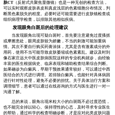
肤CT
（反射式共聚焦显微镜）也是一种无创的检查方法，
可以实时观察皮肤表皮和真皮浅层的色素细胞分布情况，判
断黑色素脱失的程度。必要时还可能需要进行皮肤镜检查或
组织病理学检查，以排除其他相似疾病。
发现眼角白斑后的处理建议
当发现眼角出现可疑白斑时，首先要注意避免过度搔抓
或摩擦患处，眼周皮肤较为娇嫩，不当的刺激可能加重病
情。其次不要自行购买药膏涂抹，尤其是含有激素成分的外
用药，使用不当可能导致皮肤萎缩或色素紊乱。建议及时到
像石家庄远大中医皮肤病医院这样的专业机构就诊，由经验
丰富的医生根据病史、临床表现和辅助检查结果综合判断。
如果确诊为白癜风，早期干预效果通常较好，可以通过中西
医结合的方式进行调理。若排除白癜风，也能针对具体病因
进行针对性处理，避免不必要的担忧。关于具体治疗方案和
调理细节，患者可以通过在线咨询的方式与医生进行一对一
沟通了解。
总的来说，眼角出现米粒大小的白斑既不必过度恐慌，
也不能完全掉以轻心。保持理性的心态，及时寻求专业医生
的帮助，通过科学的检查明确诊断，才是应对此类皮肤问题