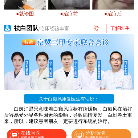
●就诊图
●治疗前
●治疗后
祛白团队
了解医生
/临床经验丰富
关于白癜风康复医生有话说：
白斑消退只意味着白癜风症状有所缓解，白癜风在治好
后容易受外界各种因素的影响，导致病情复发，白斑卷土重
来，所以，建议患者朋友一定要进行系统的治疗。
在线问医
分析病情
对患者信息保密
明明白白做治疗