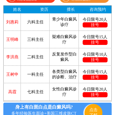
姓名
资历
擅长
咨询预约
青少年白癜风
今日限号20人
刘惠莉
六科主任
诊疗
挂号
疑难白癜风诊
今日限号15人
王明峰
三科主任
疗
挂号
反复发作型白
今日限号10人
李洪燕
二科主任
癜风
挂号
各类型白癜风
今日限号15人
王树申
一科主任
的诊断、治疗
挂号
女性白癜风诊
今日限号20人
高霞
七科主任
疗
挂号
身上有白斑白点是白癜风吗?
点击
多年经验医生面诊+美国三维皮肤CT