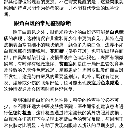
部其他部位出现新的皮损。不过需要提醒的是，这些肉眼观
察到的特点只能作为参考依据，并不能替代专业的医学诊
断。
眼角白斑的常见鉴别诊断
除了白癜风之外，眼角米粒大小的白斑还可能是
白色糠
疹
的表现，这种情况在儿童和青少年中更为多见，其特点是
皮损表面常有细小的糠状鳞屑，颜色多为淡白色，边界不如
白癜风那样清晰锐利。
花斑癣
（俗称汗斑）也可能出现在面
部，由真菌感染引起，皮损呈淡白色或淡褐色，表面有细微
鳞屑，有时伴有轻微瘙痒。
贫血痣
则是由于局部血管发育异
常导致的先天性色素减退，摩擦患处时周围皮肤发红而白斑
不发红，这是与白癜风的重要鉴别点。此外，既往有过皮
炎、湿疹或外伤的眼角部位，也可能出现
炎症后色素减退
，
这种情况通常会随着时间逐渐恢复。
要明确眼角白斑的具体性质，科学的检查手段必不可
少。在石家庄远大中医皮肤病医院，医生通常会建议患者进
行
伍德灯检查
，这种检查通过特定波长的紫外线照射皮损，
白癜风在伍德灯下会呈现出亮蓝白色的荧光反应，与周围正
常皮肤对比明显，有助于发现肉眼难以辨认的早期皮损。
皮