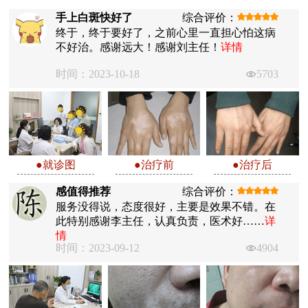
手上白斑快好了
综合评价：
终于，终于要好了，之前心里一直担心怕这病
不好治。感谢远大！感谢刘主任！
详情
时间：2023-10-18
5703
●就诊图
●治疗前
●治疗后
感值得推荐
综合评价：
服务没得说，态度很好，主要是效果不错。在
此特别感谢李主任，认真负责，医术好……
详
情
时间：2023-09-12
4904