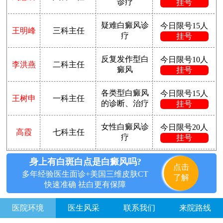
诊疗
挂号
疑难白癜风诊
今日限号15人
王明峰
三科主任
疗
挂号
反复发作型白
今日限号10人
李洪燕
二科主任
癜风
挂号
各类型白癜风
今日限号15人
王树申
一科主任
的诊断、治疗
挂号
女性白癜风诊
今日限号20人
高霞
七科主任
疗
挂号
身上有白斑白点是白癜风吗?
点击
多年经验医生面诊+美国三维皮肤CT
了解
快速准确 祛白更有保障
医院环境
医生风采
联系我们
来院路线