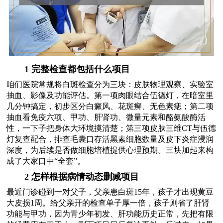
1 完整检查都包括什么项目
咱们医院常规将白斑检查分为三块：皮肤物理观察、实验室
抽血、影像及功能评估。第一项肉眼结合伍德灯，在暗室里
几分钟搞定，初步区分白癜风、花斑癣、无色素痣；第二项
抽血看免疫六项、甲功、肝肾功、微量元素和酪氨酸酶活
性，一下子把身体大环境摸清楚；第三项皮肤三维CT与伍德
灯复查配合，排查毛囊口存活黑素细胞数量及皮下炎症浸润
深度，为后续是否做细胞培植提供心理预期。三块加起来构
成了大家口中“全套”。
2 怎样根据病情动态删减项目
最近门诊碰到一对父子，父亲患白斑15年，孩子才出现黄豆
大皮损1周。给父亲开的检查单子厚一倍，孩子则省了肝肾
功能与甲功，因为青少年初发、肝功能历史正常，先把有限