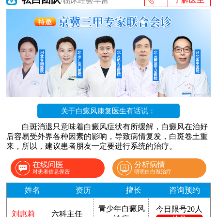
/临床经验丰富
关于白癜风康复医生有话说：
白斑消退只意味着白癜风症状有所缓解，白癜风在治好
后容易受外界各种因素的影响，导致病情复发，白斑卷土重
来，所以，建议患者朋友一定要进行系统的治疗。
在线问医
分析病情
对患者信息保密
明明白白做治疗
姓名
资历
擅长
咨询预约
青少年白癜风
今日限号20人
刘惠莉
六科主任