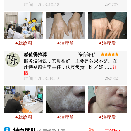
时间：2023-10-18
5703
●就诊图
●治疗前
●治疗后
感值得推荐
综合评价：
服务没得说，态度很好，主要是效果不错。在
此特别感谢李主任，认真负责，医术好……
详
情
时间：2023-09-12
4904
●就诊图
●治疗前
●治疗后
祛白团队
了解医生