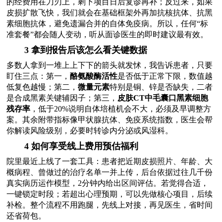
的经费用在刀刃上，剩下项目日后复诊再补；反过来，如果
皮损扩散飞快，我们就会在基础框架外再加抗核抗体、抗黑
素细胞抗体，避免遗漏合并的自体免疫病。所以，任何“标
准套餐”都会随人变动，听从面诊医生的即时建议最有效。
3 拿到报告后该怎么看关键数据
多数人拿到一堆上上下下的箭头就发怵，我告诉患者，只要
盯住三点：第一，
酪氨酸酶活性
是否低于正常下限，数值越
低复色越慢；第二，
微量元素
特别是铜、锌是否缺失，二者
是合成黑素关键辅因子；第三，
皮肤CT中毛囊口黑素细胞
残存率
，低于20%说明自体培植机会不大，必须及早调整方
案。其余附带指标像甲状腺抗体、免疫系统指数，医生会帮
你解读风险级别，必要时转诊内分泌或风湿科。
4 如何享受线上费用预估福利
院里最近上线了一套工具：患者把近期皮损照片、年龄、大
概病程、曾做过的治疗名单一并上传，后台依据过往几千份
真实病历运作模型，2分钟内给出区间评估。若觉得合适，
一键锁定时段；若超出心理预期，可以先做核心项目，后续
补检。整个流程不用跑腿，先线上对接，再见医生，省时间
还省荷包。