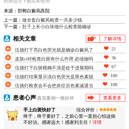
药师指导下购买和使用
来源：邯郸白癜风医院
上一篇：
做全套白癜风检查一共多少钱
下一篇：
肚子上长小白块做什么检查能确诊
相关文章
了解详情
21
伍德灯下亮白色荧光就是确诊白癜风了
36
皮肤ct对检查白斑有什么作用 必须做吗
吗
67
伍德灯下白斑模糊不清是处于进展期吗
100
伍德灯结果显示淡白色荧光是黑色素脱
108
伍德灯检查会不会把炎症后色素减退当
失很少吗
成白癜风
患者心声
查看更多
/真实案例一致好评
手上白斑快好了
综合评价：
终于，终于要好了，之前心里一直担心怕这病
不好治。感谢远大！感谢刘主任！
详情