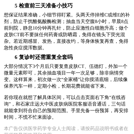
5 检查前三天准备小技巧
想保证结果准确，小细节得盯紧。头两天停掉维C或维E的补
剂，防止干扰酪氨酸酶检测；抽血当天空腹8小时，早晨8点
前到院，静息10分钟再扎针，防止应激性白细胞升高；做个
皮肤CT前不要抹任何药膏或防晒霜，免得在镜头下荧光混
杂。若近期感冒、发热，直接改约，等身体恢复再查，免得
急性炎症搅浑数据。
6 复诊时还需重复全套吗
大部分情况下3个月后只要复查皮肤CT、伍德灯，外加一个
微量元素即可，其余抽血项目一年一次足够，除非病情突
变。这样算来，初次做一次“全家桶”让你摸清底细，后续像
保养汽车一样，定期小检，长期花费就能省下来。
若你现在就想了解具体区间，可以点击页面右下角“在线咨
询”，和石家庄远大中医皮肤病医院客服语音通话，三句话
就能拿到符合自己的预期范围。手里先备一份预算，再安排
时间，不慌不忙来面诊。
本广告仅供医学药学专业人士阅读，请按药品说明书或者在