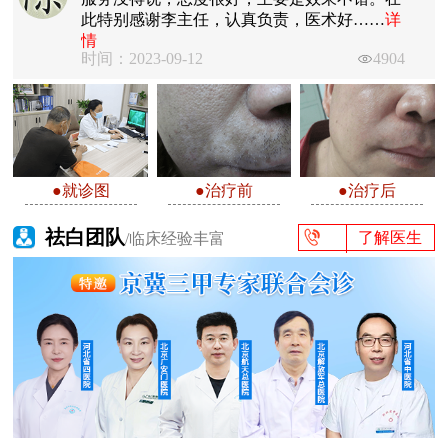
此特别感谢李主任，认真负责，医术好……
详
情
时间：2023-09-12
4904
●就诊图
●治疗前
●治疗后
祛白团队
了解医生
/临床经验丰富