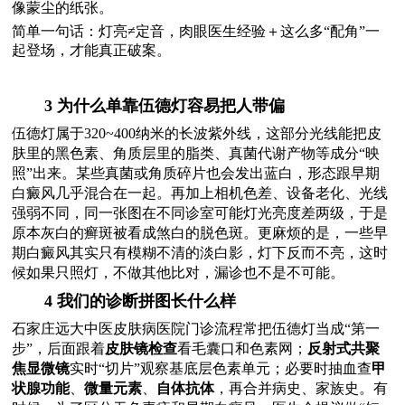
像蒙尘的纸张。
简单一句话：灯亮≠定音，肉眼医生经验＋这么多“配角”一
起登场，才能真正破案。
3 为什么单靠伍德灯容易把人带偏
伍德灯属于320~400纳米的长波紫外线，这部分光线能把皮
肤里的黑色素、角质层里的脂类、真菌代谢产物等成分“映
照”出来。某些真菌或角质碎片也会发出蓝白，形态跟早期
白癜风几乎混合在一起。再加上相机色差、设备老化、光线
强弱不同，同一张图在不同诊室可能灯光亮度差两级，于是
原本灰白的癣斑被看成煞白的脱色斑。更麻烦的是，一些早
期白癜风其实只有模糊不清的淡白影，灯下反而不亮，这时
候如果只照灯，不做其他比对，漏诊也不是不可能。
4 我们的诊断拼图长什么样
石家庄远大中医皮肤病医院门诊流程常把伍德灯当成“第一
步”，后面跟着
皮肤镜检查
看毛囊口和色素网；
反射式共聚
焦显微镜
实时“切片”观察基底层色素单元；必要时抽血查
甲
状腺功能
、
微量元素
、
自体抗体
，再合并病史、家族史。有