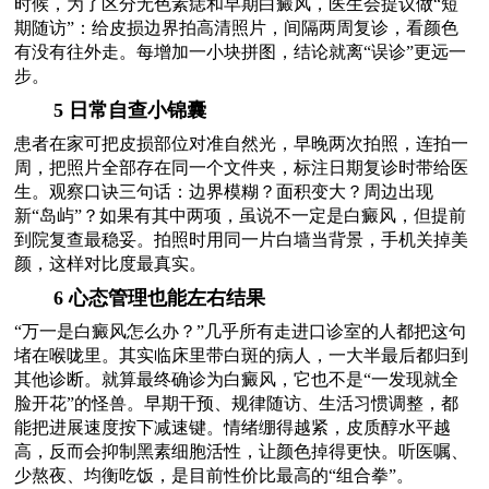
时候，为了区分无色素痣和早期白癜风，医生会提议做“短
期随访”：给皮损边界拍高清照片，间隔两周复诊，看颜色
有没有往外走。每增加一小块拼图，结论就离“误诊”更远一
步。
5 日常自查小锦囊
患者在家可把皮损部位对准自然光，早晚两次拍照，连拍一
周，把照片全部存在同一个文件夹，标注日期复诊时带给医
生。观察口诀三句话：边界模糊？面积变大？周边出现
新“岛屿”？如果有其中两项，虽说不一定是白癜风，但提前
到院复查最稳妥。拍照时用同一片白墙当背景，手机关掉美
颜，这样对比度最真实。
6 心态管理也能左右结果
“万一是白癜风怎么办？”几乎所有走进口诊室的人都把这句
堵在喉咙里。其实临床里带白斑的病人，一大半最后都归到
其他诊断。就算最终确诊为白癜风，它也不是“一发现就全
脸开花”的怪兽。早期干预、规律随访、生活习惯调整，都
能把进展速度按下减速键。情绪绷得越紧，皮质醇水平越
高，反而会抑制黑素细胞活性，让颜色掉得更快。听医嘱、
少熬夜、均衡吃饭，是目前性价比最高的“组合拳”。