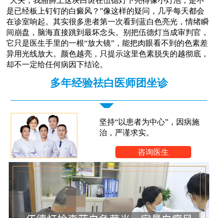
“大夫，我胳膊上这块白斑在伍德灯下亮得像小灯泡，是不
是已经板上钉钉的白癜风？”像这样的疑问，几乎每天都会
在诊室响起。其实很多患者第一次看到蓝白色亮光，情绪瞬
间崩盘，脑海直接跳到最坏念头。别把伍德灯当成审判官，
它只是医生手里的一根“放大镜”，能把肉眼看不到的色素差
异用光线放大。颜色越亮，只提示这里色素脱失的越彻底，
却不一定给任何病因下结论。
多年经验祛白医师团坐诊
坚持“以患者为中心”，因病施
治，严谨求实。
咨询医生