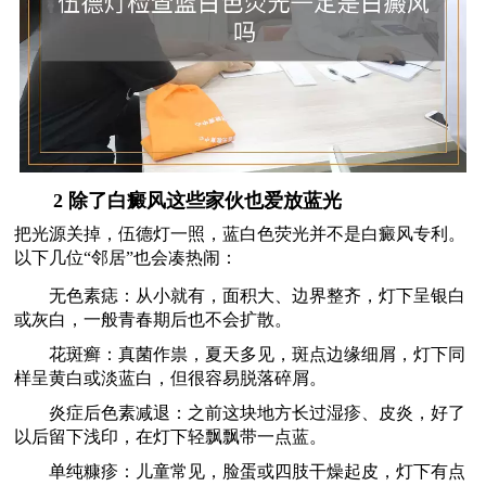
2 除了白癜风这些家伙也爱放蓝光
把光源关掉，伍德灯一照，蓝白色荧光并不是白癜风专利。
以下几位“邻居”也会凑热闹：
无色素痣：从小就有，面积大、边界整齐，灯下呈银白
或灰白，一般青春期后也不会扩散。
花斑癣：真菌作祟，夏天多见，斑点边缘细屑，灯下同
样呈黄白或淡蓝白，但很容易脱落碎屑。
炎症后色素减退：之前这块地方长过湿疹、皮炎，好了
以后留下浅印，在灯下轻飘飘带一点蓝。
单纯糠疹：儿童常见，脸蛋或四肢干燥起皮，灯下有点