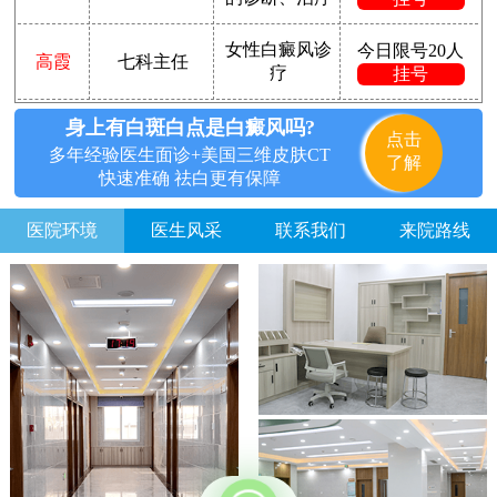
女性白癜风诊
今日限号20人
高霞
七科主任
疗
挂号
身上有白斑白点是白癜风吗?
点击
多年经验医生面诊+美国三维皮肤CT
了解
快速准确 祛白更有保障
医院环境
医生风采
联系我们
来院路线
方便说下您的白癜风症状？