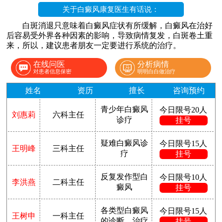
关于白癜风康复医生有话说：
白斑消退只意味着白癜风症状有所缓解，白癜风在治好
后容易受外界各种因素的影响，导致病情复发，白斑卷土重
来，所以，建议患者朋友一定要进行系统的治疗。
在线问医
分析病情
对患者信息保密
明明白白做治疗
姓名
资历
擅长
咨询预约
青少年白癜风
今日限号20人
刘惠莉
六科主任
诊疗
挂号
疑难白癜风诊
今日限号15人
王明峰
三科主任
疗
挂号
反复发作型白
今日限号10人
李洪燕
二科主任
癜风
挂号
各类型白癜风
今日限号15人
王树申
一科主任
的诊断、治疗
挂号