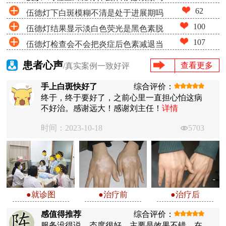
62
伍德灯下白斑模糊不清是处于进展期吗
100
伍德灯结果显示淡白色荧光是黑色素脱
107
伍德灯检查会不会把炎症后色素减退当
失很少吗
成白癜风
患者心声
查看更多
/真实案例一致好评
手上白斑快好了
综合评价：
终于，终于要好了，之前心里一直担心怕这病
不好治。感谢远大！感谢刘主任！
详情
时间：2023-10-18
5703
●就诊图
●治疗前
●治疗后
感值得推荐
综合评价：
服务没得说，态度很好，主要是效果不错。在