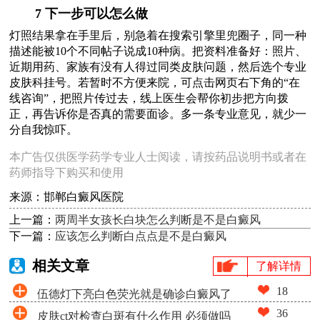
7 下一步可以怎么做
灯照结果拿在手里后，别急着在搜索引擎里兜圈子，同一种
描述能被10个不同帖子说成10种病。把资料准备好：照片、
近期用药、家族有没有人得过同类皮肤问题，然后选个专业
皮肤科挂号。若暂时不方便来院，可点击网页右下角的“在
线咨询”，把照片传过去，线上医生会帮你初步把方向拨
正，再告诉你是否真的需要面诊。多一条专业意见，就少一
分自我惊吓。
本广告仅供医学药学专业人士阅读，请按药品说明书或者在
药师指导下购买和使用
来源：邯郸白癜风医院
上一篇：
两周半女孩长白块怎么判断是不是白癜风
下一篇：
应该怎么判断白点点是不是白癜风
相关文章
了解详情
18
伍德灯下亮白色荧光就是确诊白癜风了
36
皮肤ct对检查白斑有什么作用 必须做吗
吗