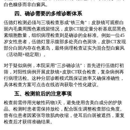
白色糠疹而非白癜风。
四、确诊需要的多维诊断体系
伍德灯检测必须与三项检查形成"铁三角"：皮肤镜可观察白
斑内毛囊周围色素残留情况，皮肤CT能定量分析基底层黑色
素细胞数量，组织病理检查则是确诊的金标准。例如一位45
岁女性患者，伍德灯显示腹部多处亮白色斑块，皮肤CT发现
部分白斑内存在色素岛，最终病理检查证实为混合型白癜风
（活动期+稳定期）。
对于疑似病例，本院采用"三步确诊法"：首先进行伍德灯初
筛，对阳性病例开展皮肤镜+皮肤CT联合检查，复杂病例再
行病理活检。这种分层诊断模式既保证效率又确保准确性，
具体检查方案可点击在线咨询获取个性化建议。
五、检测前后的注意事项
检查前需停用光敏性药物3天，避免使用含美白成分的护肤
品。检测时患者需保持放松，配合医生调整检查部位角度。
曾有位患者因紧张导致肌肉收缩，使耳后白斑被遮挡，重复
检查后才获得准确结果。