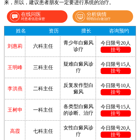
来，所以，建议患者朋友一定要进行系统的治疗。
在线问医
分析病情
对患者信息保密
明明白白做治疗
姓名
资历
擅长
咨询预约
青少年白癜风
今日限号20人
刘惠莉
六科主任
诊疗
挂号
疑难白癜风诊
今日限号15人
王明峰
三科主任
疗
挂号
反复发作型白
今日限号10人
李洪燕
二科主任
癜风
挂号
各类型白癜风
今日限号15人
王树申
一科主任
的诊断、治疗
挂号
女性白癜风诊
今日限号20人
高霞
七科主任
疗
挂号