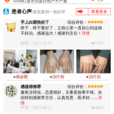
wood灯显示亮蓝白色严不严重
成白癜风
患者心声
查看更多
/真实案例一致好评
手上白斑快好了
综合评价：
终于，终于要好了，之前心里一直担心怕这病
不好治。感谢远大！感谢刘主任！
详情
时间：2023-10-18
5703
●就诊图
●治疗前
●治疗后
感值得推荐
综合评价：
服务没得说，态度很好，主要是效果不错。在
此特别感谢李主任，认真负责，医术好……
详
情
时间：2023-09-12
4904