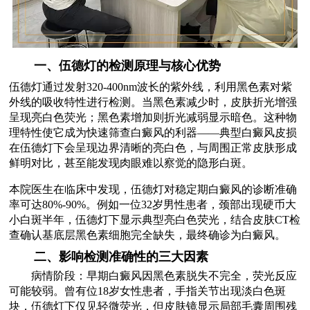
一、伍德灯的检测原理与核心优势
伍德灯通过发射320-400nm波长的紫外线，利用黑色素对紫
外线的吸收特性进行检测。当黑色素减少时，皮肤折光增强
呈现亮白色荧光；黑色素增加则折光减弱显示暗色。这种物
理特性使它成为快速筛查白癜风的利器——典型白癜风皮损
在伍德灯下会呈现边界清晰的亮白色，与周围正常皮肤形成
鲜明对比，甚至能发现肉眼难以察觉的隐形白斑。
本院医生在临床中发现，伍德灯对稳定期白癜风的诊断准确
率可达80%-90%。例如一位32岁男性患者，颈部出现硬币大
小白斑半年，伍德灯下显示典型亮白色荧光，结合皮肤CT检
查确认基底层黑色素细胞完全缺失，最终确诊为白癜风。
二、影响检测准确性的三大因素
病情阶段：早期白癜风因黑色素脱失不完全，荧光反应
可能较弱。曾有位18岁女性患者，手指关节出现淡白色斑
块，伍德灯下仅见轻微荧光，但皮肤镜显示局部毛囊周围残