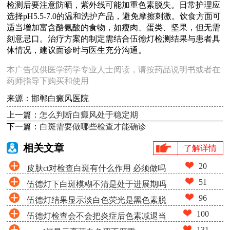
检测后要注意防晒，紫外线可能加重色素脱失。日常护理应
选择pH5.5-7.0的温和洗护产品，避免摩擦刺激。饮食方面可
适当增加富含酪氨酸的食物，如瘦肉、蛋类、坚果，但无需
刻意忌口。治疗方案的制定需结合伍德灯检测结果与患者具
体情况，建议面诊时与医生充分沟通。
本广告仅供医学药学专业人士阅读，请按药品说明书或者在
药师指导下购买和使用
来源：邯郸白癜风医院
上一篇：
怎么判断白癜风处于稳定期
下一篇：
白斑需要做哪些检查才能确诊
相关文章
了解详情
20
皮肤ct对检查白斑有什么作用 必须做吗
51
伍德灯下白斑模糊不清是处于进展期吗
96
伍德灯结果显示淡白色荧光是黑色素脱
100
伍德灯检查会不会把炎症后色素减退当
失很少吗
131