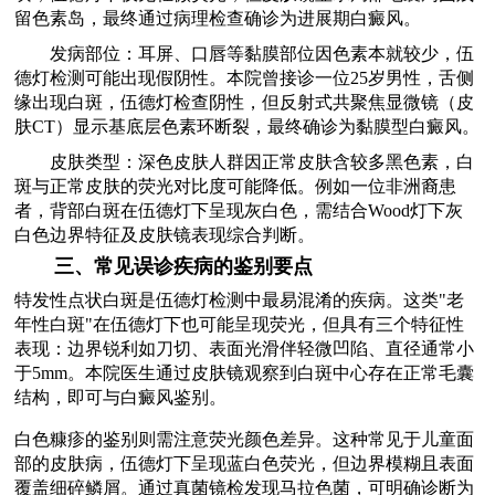
留色素岛，最终通过病理检查确诊为进展期白癜风。
发病部位：耳屏、口唇等黏膜部位因色素本就较少，伍
德灯检测可能出现假阴性。本院曾接诊一位25岁男性，舌侧
缘出现白斑，伍德灯检查阴性，但反射式共聚焦显微镜（皮
肤CT）显示基底层色素环断裂，最终确诊为黏膜型白癜风。
皮肤类型：深色皮肤人群因正常皮肤含较多黑色素，白
斑与正常皮肤的荧光对比度可能降低。例如一位非洲裔患
者，背部白斑在伍德灯下呈现灰白色，需结合Wood灯下灰
白色边界特征及皮肤镜表现综合判断。
三、常见误诊疾病的鉴别要点
特发性点状白斑是伍德灯检测中最易混淆的疾病。这类"老
年性白斑"在伍德灯下也可能呈现荧光，但具有三个特征性
表现：边界锐利如刀切、表面光滑伴轻微凹陷、直径通常小
于5mm。本院医生通过皮肤镜观察到白斑中心存在正常毛囊
结构，即可与白癜风鉴别。
白色糠疹的鉴别则需注意荧光颜色差异。这种常见于儿童面
部的皮肤病，伍德灯下呈现蓝白色荧光，但边界模糊且表面
覆盖细碎鳞屑。通过真菌镜检发现马拉色菌，可明确诊断为