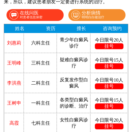
来，所以，建议患者朋友一定要进行系统的治疗。
在线问医
分析病情
对患者信息保密
明明白白做治疗
姓名
资历
擅长
咨询预约
青少年白癜风
今日限号20人
刘惠莉
六科主任
诊疗
挂号
疑难白癜风诊
今日限号15人
王明峰
三科主任
疗
挂号
反复发作型白
今日限号10人
李洪燕
二科主任
癜风
挂号
各类型白癜风
今日限号15人
王树申
一科主任
的诊断、治疗
挂号
女性白癜风诊
今日限号20人
高霞
七科主任
疗
挂号