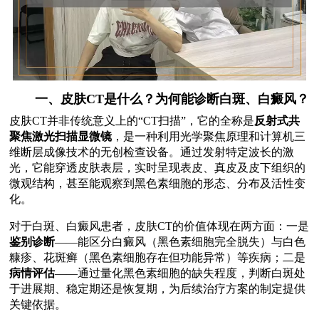
一、皮肤CT是什么？为何能诊断白斑、白癜风？
皮肤CT并非传统意义上的“CT扫描”，它的全称是
反射式共
聚焦激光扫描显微镜
，是一种利用光学聚焦原理和计算机三
维断层成像技术的无创检查设备。通过发射特定波长的激
光，它能穿透皮肤表层，实时呈现表皮、真皮及皮下组织的
微观结构，甚至能观察到黑色素细胞的形态、分布及活性变
化。
对于白斑、白癜风患者，皮肤CT的价值体现在两方面：一是
鉴别诊断
——能区分白癜风（黑色素细胞完全脱失）与白色
糠疹、花斑癣（黑色素细胞存在但功能异常）等疾病；二是
病情评估
——通过量化黑色素细胞的缺失程度，判断白斑处
于进展期、稳定期还是恢复期，为后续治疗方案的制定提供
关键依据。