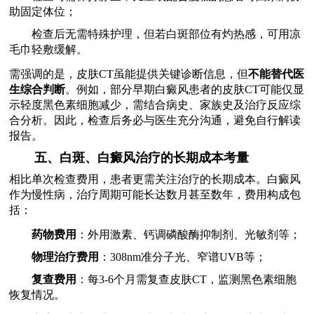
助固定体位；
检查后无需特殊护理，但若白斑部位有灼热感，可用凉
毛巾轻敷缓解。
需强调的是，皮肤CT虽能提供关键诊断信息，但
不能替代医
生综合判断
。例如，部分早期白癜风患者的皮肤CT可能仅显
示轻度黑色素细胞减少，需结合病史、家族史及治疗反应综
合分析。因此，检查后务必与医生充分沟通，避免自行解读
报告。
五、白斑、白癜风治疗的长期成本考量
相比单次检查费用，患者更需关注治疗的长期成本。白癜风
作为慢性病，治疗周期可能长达数月甚至数年，费用构成包
括：
药物费用
：外用激素、钙调磷酸酶抑制剂、光敏剂等；
物理治疗费用
：308nm准分子光、窄谱UVB等；
复查费用
：每3-6个月需复查皮肤CT，监测黑色素细胞
恢复情况。