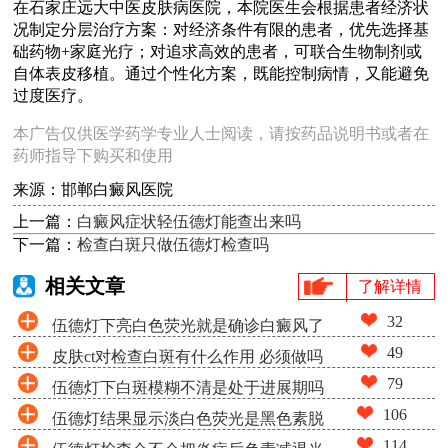
在石家庄远大中医皮肤病医院，本院医生会根据患者经济状
况制定分层治疗方案：对经济条件有限的患者，优先选择基
础药物+家庭光疗；对追求高效的患者，可联合生物制剂或
自体表皮移植。通过个性化方案，既能控制病情，又能避免
过度医疗。
本广告仅供医学药学专业人士阅读，请按药品说明书或者在
药师指导下购买和使用
来源：邯郸白癜风医院
上一篇：
白癜风症状轻伍德灯能查出来吗
下一篇：
检查白斑只做伍德灯检查吗
相关文章
了解详情
32
伍德灯下亮白色荧光就是确诊白癜风了
49
皮肤ct对检查白斑有什么作用 必须做吗
吗
79
伍德灯下白斑模糊不清是处于进展期吗
106
伍德灯结果显示淡白色荧光是黑色素脱
114