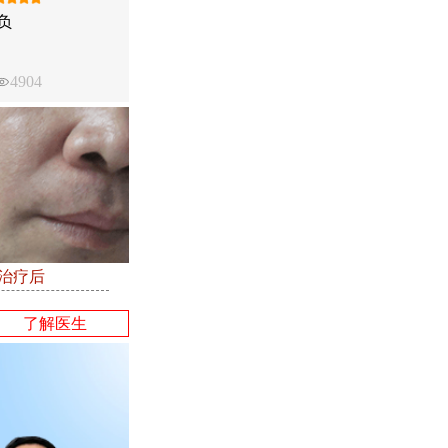
负
4904
●治疗后
了解医生