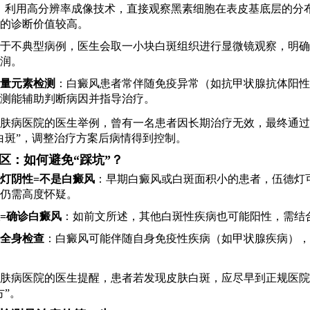
：利用高分辨率成像技术，直接观察黑素细胞在表皮基底层的分
的诊断价值较高。
于不典型病例，医生会取一小块白斑组织进行显微镜观察，明确
润。
量元素检测
：白癜风患者常伴随免疫异常（如抗甲状腺抗体阳性
测能辅助判断病因并指导治疗。
肤病医院的医生举例，曾有一名患者因长期治疗无效，最终通过
白斑”，调整治疗方案后病情得到控制。
区：如何避免“踩坑”？
灯阴性=不是白癜风
：早期白癜风或白斑面积小的患者，伍德灯
仍需高度怀疑。
=确诊白癜风
：如前文所述，其他白斑性疾病也可能阳性，需结
全身检查
：白癜风可能伴随自身免疫性疾病（如甲状腺疾病），
肤病医院的医生提醒，患者若发现皮肤白斑，应尽早到正规医院
方”。