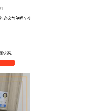
21
真的这么简单吗？今
谨求实。