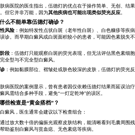
肤病医院的医生指出，伍德灯的优点在于操作简单、无创、结果
。但它并非万能，因为
其他疾病也可能出现类似荧光反应
。
什么不能单靠伍德灯确诊？
性风险
：例如特发性点状白斑（老年性白斑）、白色糠疹等疾病
误诊。而早期白癜风或白斑面积较小的患者，可能因色素脱失不
阶段
：伍德灯只能观察白斑的荧光表现，但无法评估黑色素细胞
完全型与不完全型白癜风。
诊
：例如黏膜部位、褶皱处或肤色较深的皮肤，伍德灯的荧光反
肤病医院的案例显示，曾有患者因仅依赖伍德灯结果而延误治疗
癜风需结合多种手段，避免“一灯定乾坤”的误区。
哪些检查是“黄金搭档”？
白癜风，医生通常会建议以下检查组合：
通过放大数十倍的偏振光观察皮肤结构，能清晰看到毛囊周围残
帮助鉴别白癜风与贫血痣、无色素痣等疾病。