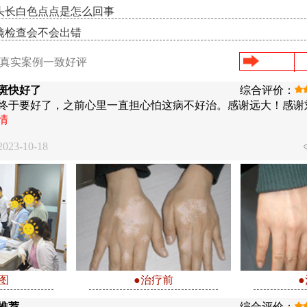
头长白色点点是怎么回事
镜检查会不会出错
/真实案例一致好评
斑快好了
综合评价：
终于要好了，之前心里一直担心怕这病不好治。感谢远大！感谢
情
23-10-18
图
●治疗前
推荐
综合评价：