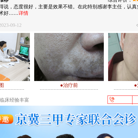
得说，态度很好，主要是效果不错。在此特别感谢李主任，认真
术好……
详情
23-09-12
图
●治疗前
/临床经验丰富