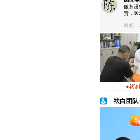
服务没
责，医
时间：20
●就诊
祛白团队