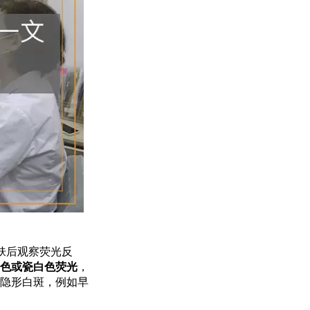
皮肤后观察荧光反
色或瓷白色荧光
，
隐形白斑，例如早