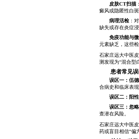
皮肤CT扫描
癜风或隐匿性白斑
病理活检
：对
缺失或存在炎症浸
免疫功能与微
元素缺乏，这些检
石家庄远大中医皮
测发现为“混合型
患者常见误
误区一：伍德
合病史和临床表现
误区二：阳性
误区三：忽略
查潜在风险。
石家庄远大中医皮
药或盲目相信“偏