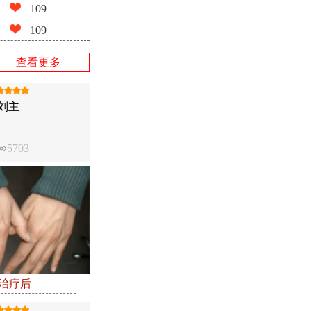
109
109
查看更多
刘主
5703
●治疗后