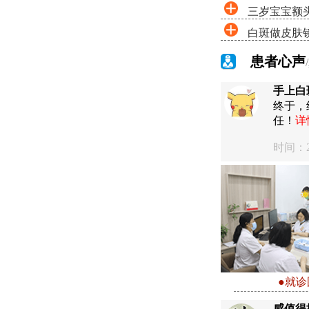
三岁宝宝额
白斑做皮肤
患者心声
手上白
终于，
任！
详
时间：20
●就诊
感值得