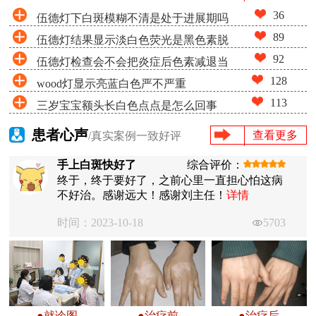
36
伍德灯下白斑模糊不清是处于进展期吗
89
伍德灯结果显示淡白色荧光是黑色素脱
92
伍德灯检查会不会把炎症后色素减退当
失很少吗
128
wood灯显示亮蓝白色严不严重
成白癜风
113
三岁宝宝额头长白色点点是怎么回事
患者心声
查看更多
/真实案例一致好评
手上白斑快好了
综合评价：
终于，终于要好了，之前心里一直担心怕这病
不好治。感谢远大！感谢刘主任！
详情
时间：2023-10-18
5703
●就诊图
●治疗前
●治疗后