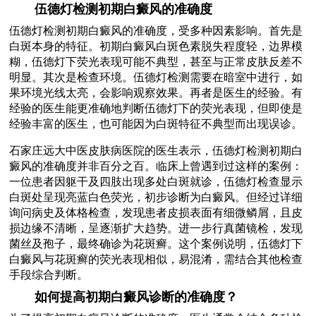
伍德灯检测初期白癜风的准确度
伍德灯检测初期白癜风的准确度，受多种因素影响。首先是
白斑本身的特征。初期白癜风白斑色素脱失程度轻，边界模
糊，伍德灯下荧光表现可能不典型，甚至与正常皮肤反差不
明显。其次是检查环境。伍德灯检测需要在暗室中进行，如
果环境光线太亮，会影响观察效果。再者是医生的经验。有
经验的医生能更准确地判断伍德灯下的荧光表现，但即使是
经验丰富的医生，也可能因为白斑特征不典型而出现误诊。
石家庄远大中医皮肤病医院的医生表示，伍德灯检测初期白
癜风的准确度并非百分之百。临床上曾遇到过这样的案例：
一位患者因躯干及四肢出现多处白斑就诊，伍德灯检查显示
白斑处呈现亮蓝白色荧光，初步诊断为白癜风。但经过详细
询问病史及体格检查，发现患者皮损表面有细微鳞屑，且皮
损边缘不清晰，呈逐渐扩大趋势。进一步行真菌镜检，发现
菌丝及孢子，最终确诊为花斑癣。这个案例说明，伍德灯下
白癜风与花斑癣的荧光表现相似，易混淆，需结合其他检查
手段综合判断。
如何提高初期白癜风诊断的准确度？