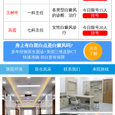
各类型白癜风
今日限号15人
王树申
一科主任
的诊断、治疗
挂号
女性白癜风诊
今日限号20人
高霞
七科主任
疗
挂号
身上有白斑白点是白癜风吗?
点击
多年经验医生面诊+美国三维皮肤CT
了解
快速准确 祛白更有保障
医院环境
医生风采
联系我们
来院路线