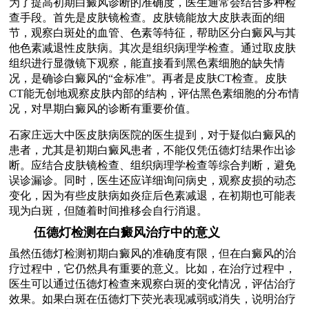
为了提高初期白癜风诊断的准确度，医生通常会结合多种检
查手段。首先是皮肤镜检查。皮肤镜能放大皮肤表面的细
节，观察白斑处的血管、色素等特征，帮助区分白癜风与其
他色素减退性皮肤病。其次是组织病理学检查。通过取皮肤
组织进行显微镜下观察，能直接看到黑色素细胞的缺失情
况，是确诊白癜风的“金标准”。再者是皮肤CT检查。皮肤
CT能无创地观察皮肤内部的结构，评估黑色素细胞的分布情
况，对早期白癜风的诊断有重要价值。
石家庄远大中医皮肤病医院的医生提到，对于疑似白癜风的
患者，尤其是初期白癜风患者，不能仅凭伍德灯结果作出诊
断。应结合皮肤镜检查、组织病理学检查等综合判断，避免
误诊漏诊。同时，医生还应详细询问病史，观察皮损的动态
变化，因为有些皮肤病如炎症后色素减退，在初期也可能表
现为白斑，但随着时间推移会自行消退。
伍德灯检测在白癜风治疗中的意义
虽然伍德灯检测初期白癜风的准确度有限，但在白癜风的治
疗过程中，它仍然具有重要的意义。比如，在治疗过程中，
医生可以通过伍德灯检查来观察白斑的变化情况，评估治疗
效果。如果白斑在伍德灯下荧光表现减弱或消失，说明治疗