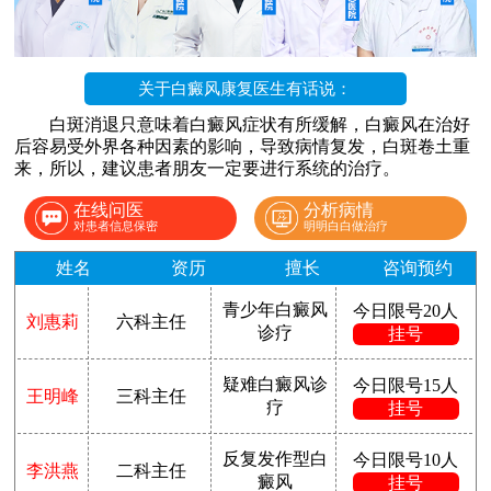
关于白癜风康复医生有话说：
白斑消退只意味着白癜风症状有所缓解，白癜风在治好
后容易受外界各种因素的影响，导致病情复发，白斑卷土重
来，所以，建议患者朋友一定要进行系统的治疗。
在线问医
分析病情
对患者信息保密
明明白白做治疗
姓名
资历
擅长
咨询预约
青少年白癜风
今日限号20人
刘惠莉
六科主任
诊疗
挂号
疑难白癜风诊
今日限号15人
王明峰
三科主任
疗
挂号
反复发作型白
今日限号10人
李洪燕
二科主任
癜风
挂号