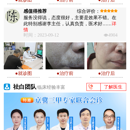
感值得推荐
综合评价：
服务没得说，态度很好，主要是效果不错。在
此特别感谢李主任，认真负责，医术好……
详
情
时间：2023-09-12
4904
●就诊图
●治疗前
●治疗后
祛白团队
了解医生
/临床经验丰富