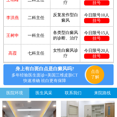
疗
挂号
反复发作型白
今日限号10人
李洪燕
二科主任
癜风
挂号
各类型白癜风
今日限号15人
王树申
一科主任
的诊断、治疗
挂号
女性白癜风诊
今日限号20人
高霞
七科主任
疗
挂号
身上有白斑白点是白癜风吗?
点击
多年经验医生面诊+美国三维皮肤CT
了解
快速准确 祛白更有保障
医院环境
医生风采
联系我们
来院路线