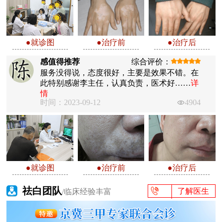
●就诊图
●治疗前
●治疗后
感值得推荐
综合评价：
服务没得说，态度很好，主要是效果不错。在
此特别感谢李主任，认真负责，医术好……
详
情
时间：2023-09-12
4904
●就诊图
●治疗前
●治疗后
祛白团队
了解医生
/临床经验丰富