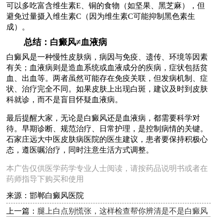
可以多吃富含维生素E、铜的食物（如坚果、黑芝麻），但
避免过量摄入维生素C（因为维生素C可能抑制黑色素生
成）。
总结：白癜风≠血液病
白癜风是一种慢性皮肤病，病因与免疫、遗传、环境等因素
有关；血液病则是造血系统或血液成分的疾病，症状包括贫
血、出血等。两者虽然可能存在免疫关联，但发病机制、症
状、治疗完全不同。如果皮肤上出现白斑，建议及时到皮肤
科就诊，而不是盲目怀疑血液病。
最后提醒大家，无论是白癜风还是血液病，都需要科学对
待。早期诊断、规范治疗、日常护理，是控制病情的关键。
石家庄远大中医皮肤病医院的医生建议，患者要保持积极心
态，遵医嘱治疗，同时注意生活方式调整。
本广告仅供医学药学专业人士阅读，请按药品说明书或者在
药师指导下购买和使用
来源：邯郸白癜风医院
上一篇：
腿上白点别慌张，这样检查帮你辨清是不是白癜风