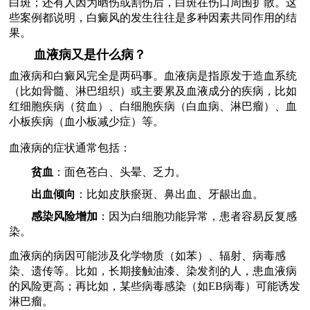
白斑；还有人因为晒伤或割伤后，白斑在伤口周围扩散。这
些案例都说明，白癜风的发生往往是多种因素共同作用的结
果。
血液病又是什么病？
血液病和白癜风完全是两码事。血液病是指原发于造血系统
（比如骨髓、淋巴组织）或主要累及血液成分的疾病，比如
红细胞疾病（贫血）、白细胞疾病（白血病、淋巴瘤）、血
小板疾病（血小板减少症）等。
血液病的症状通常包括：
贫血
：面色苍白、头晕、乏力。
出血倾向
：比如皮肤瘀斑、鼻出血、牙龈出血。
感染风险增加
：因为白细胞功能异常，患者容易反复感
染。
血液病的病因可能涉及化学物质（如苯）、辐射、病毒感
染、遗传等。比如，长期接触油漆、染发剂的人，患血液病
的风险更高；再比如，某些病毒感染（如EB病毒）可能诱发
淋巴瘤。