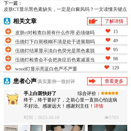
下一篇：
皮肤CT显示黑色素缺失，一定是白癜风吗？一文读懂关键点
相关文章
了解详情
15
皮肤ct对检查白斑有什么作用 必须做吗
49
伍德灯下白斑模糊不清是处于进展期吗
95
伍德灯结果显示淡白色荧光是黑色素脱
98
伍德灯检查会不会把炎症后色素减退当
失很少吗
129
wood灯显示亮蓝白色严不严重
成白癜风
患者心声
查看更多
/真实案例一致好评
手上白斑快好了
综合评价：
终于，终于要好了，之前心里一直担心怕这病
不好治。感谢远大！感谢刘主任！
详情
时间：2023-10-18
5703