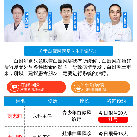
关于白癜风康复医生有话说：
白斑消退只意味着白癜风症状有所缓解，白癜风在治好
后容易受外界各种因素的影响，导致病情复发，白斑卷土重
来，所以，建议患者朋友一定要进行系统的治疗。
在线问医
分析病情
对患者信息保密
明明白白做治疗
姓名
资历
擅长
咨询预约
青少年白癜风
今日限号20人
刘惠莉
六科主任
诊疗
挂号
疑难白癜风诊
今日限号15人
王明峰
三科主任