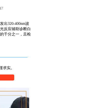
47
20-400nm波
光反应辅助诊断白
的千分之一，且检
谨求实。