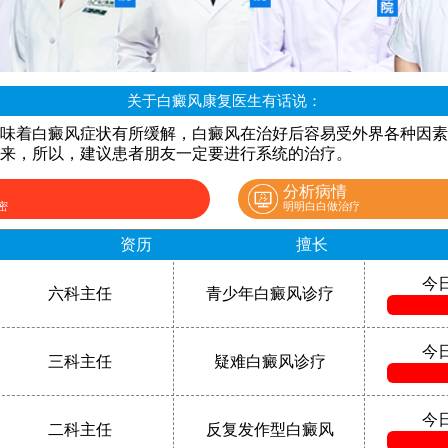
关于白癜风康复医生有话说：
味着白癜风症状有所缓解，白癜风在治好后容易受外界各种因素
来，所以，建议患者朋友一定要进行系统的治疗。
分析病情
密
明明白白做治疗
资历
擅长
今
六科主任
青少年白癜风诊疗
今
三科主任
疑难白癜风诊疗
今
二科主任
反复发作型白癜风