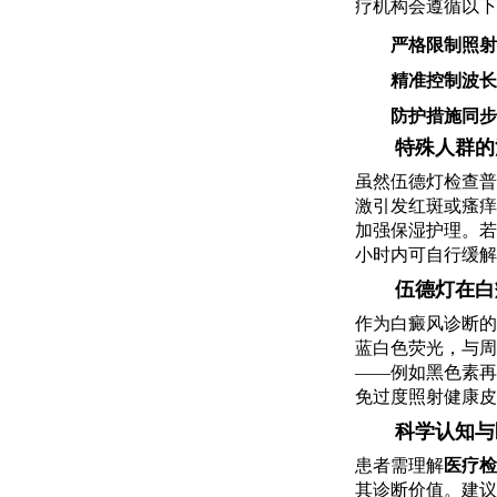
疗机构会遵循以下
严格限制照射
精准控制波长
防护措施同步
特殊人群的
虽然伍德灯检查普
激引发红斑或瘙痒
加强保湿护理。若
小时内可自行缓解
伍德灯在白
作为白癜风诊断的
蓝白色荧光，与周
——例如黑色素再
免过度照射健康皮
科学认知与
患者需理解
医疗检
其诊断价值。建议