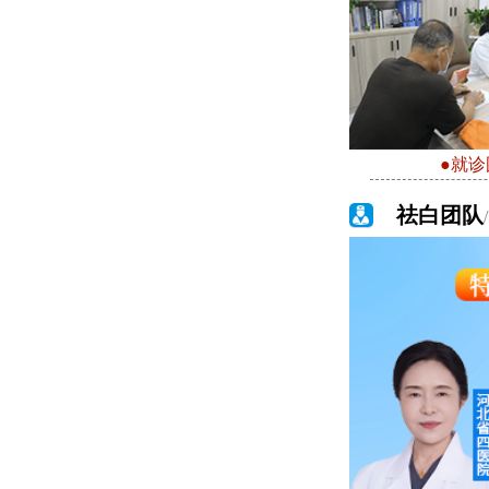
●就诊
祛白团队