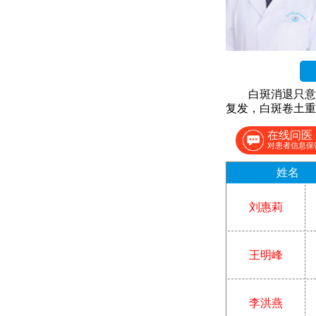
白斑消退只意
复发，白斑卷土重
在线问医
对患者信息保
姓名
刘惠莉
王明峰
李洪燕