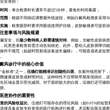
安全准则：
时间
：单次检查时长通常不超过5分钟，避免长时间暴露；
范围
：根据不同病症调整紫外线波段，例如白癜风检测多采用360-
实施
：检查眼部时要求闭眼或使用护目镜，皮肤敏感者可提前涂
注意事项与风险规避
遍安全，但
极少数特殊人群需谨慎对待
。例如，光敏性皮肤病患
，此类患者检查前需主动告知病史。此外，婴幼儿皮肤屏障功能
操作不规范（如超时照射或设备波长偏移），可能造成表皮短暂
。
癜风诊疗中的核心价值
“金标准”之一，
伍德灯能精准识别隐性白斑
。在紫外线照射下，
围健康皮肤形成鲜明对比。这种特性不仅帮助早期发现病灶，还
生区域会显示荧光减弱。对于面积较大的白斑，伍德灯还可辅助
肤。
医患协作的重要性
查的风险收益比
。伍德灯可能存在的理论风险（如0.01%的短
选择具备皮肤专科资质的医疗机构进行检查，术后配合医生观察