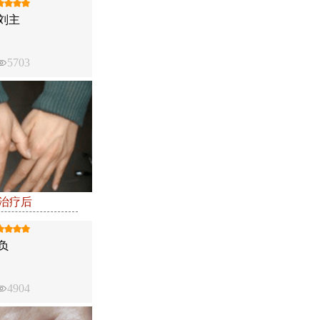
刘主
5703
●治疗后
负
4904