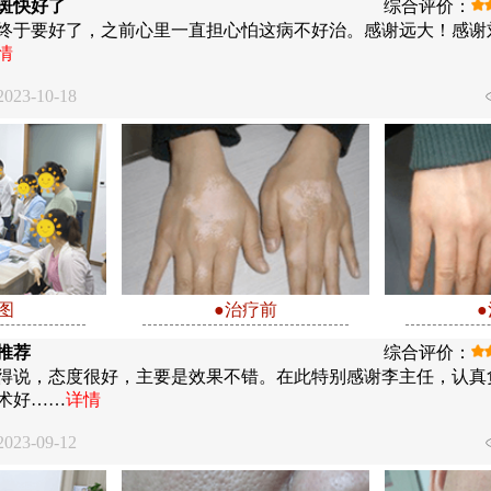
斑快好了
综合评价：
终于要好了，之前心里一直担心怕这病不好治。感谢远大！感谢
情
23-10-18
图
●治疗前
推荐
综合评价：
得说，态度很好，主要是效果不错。在此特别感谢李主任，认真
术好……
详情
23-09-12