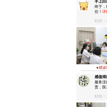
手上白
终于，
任！
详
时间：20
●就诊
感值得
服务没
责，医
时间：20