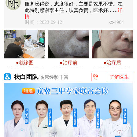
服务没得说，态度很好，主要是效果不错。在
此特别感谢李主任，认真负责，医术好……
详
情
时间：2023-09-12
4904
●就诊图
●治疗前
●治疗后
祛白团队
了解医生
/临床经验丰富