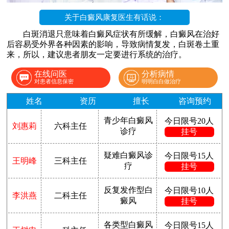
关于白癜风康复医生有话说：
白斑消退只意味着白癜风症状有所缓解，白癜风在治好
后容易受外界各种因素的影响，导致病情复发，白斑卷土重
来，所以，建议患者朋友一定要进行系统的治疗。
在线问医
分析病情
对患者信息保密
明明白白做治疗
姓名
资历
擅长
咨询预约
青少年白癜风
今日限号20人
刘惠莉
六科主任
诊疗
挂号
疑难白癜风诊
今日限号15人
王明峰
三科主任
疗
挂号
反复发作型白
今日限号10人
李洪燕
二科主任
癜风
挂号
各类型白癜风
今日限号15人