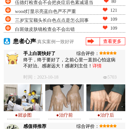
80
伍德灯检查会不会把炎症后色素减退当
失很少吗
121
wood灯显示亮蓝白色严不严重
成白癜风
109
三岁宝宝额头长白色点点是怎么回事
109
白斑做皮肤镜检查会不会出错
患者心声
查看更多
/真实案例一致好评
手上白斑快好了
综合评价：
终于，终于要好了，之前心里一直担心怕这病
不好治。感谢远大！感谢刘主任！
详情
时间：2023-10-18
5703
●就诊图
●治疗前
●治疗后
感值得推荐
综合评价：