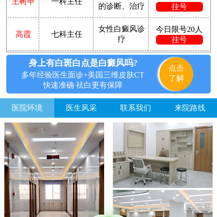
王树申
一科主任
的诊断、治疗
挂号
女性白癜风诊
今日限号20人
高霞
七科主任
疗
挂号
身上有白斑白点是白癜风吗?
点击
多年经验医生面诊+美国三维皮肤CT
了解
快速准确 祛白更有保障
医院环境
医生风采
联系我们
来院路线
方便说下您的白癜风症状？