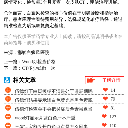
病情变化，通常每3个月复查一次皮肤CT，评估治疗进展。
总体而言，白癜风检查的核心价值在于明确诊断和指导治
疗。患者应理性看待费用差异，选择规范化诊疗路径，通过
精准检查为后续康复奠定基础。
本广告仅供医学药学专业人士阅读，请按药品说明书或者在
药师指导下购买和使用
来源：邯郸白癜风医院
上一篇：
Wood灯检查价格
下一篇：
CT多少钱做一次
相关文章
了解详情
14
伍德灯下白斑模糊不清是处于进展期吗
79
伍德灯结果显示淡白色荧光是黑色素脱
81
伍德灯检查会不会把炎症后色素减退当
失很少吗
123
wood灯显示亮蓝白色严不严重
成白癜风
110
三岁宝宝额头长白色点点是怎么回事