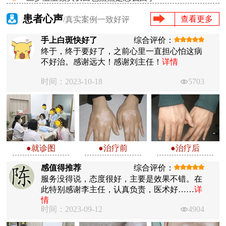
患者心声
查看更多
/真实案例一致好评
手上白斑快好了
综合评价：
终于，终于要好了，之前心里一直担心怕这病
不好治。感谢远大！感谢刘主任！
详情
时间：2023-10-18
5703
●就诊图
●治疗前
●治疗后
感值得推荐
综合评价：
服务没得说，态度很好，主要是效果不错。在
此特别感谢李主任，认真负责，医术好……
详
情
时间：2023-09-12
4904