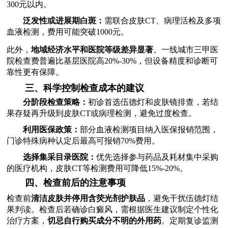
300元以内。
泛发性或进展期白斑：
需联合皮肤CT、病理活检及多项
血液检测，费用可能突破1000元。
此外，
地域经济水平和医院等级差异显著
。一线城市三甲医
院检查费普遍比基层医院高20%-30%，但设备精度和诊断可
靠性更有保障。
三、科学控制检查成本的建议
分阶段检查策略：
初诊首选伍德灯和皮肤镜排查，若结
果存疑再升级到皮肤CT或病理检测，避免过度检查。
利用医保政策：
部分血液检测项目纳入医保报销范围，
门诊特殊病种认定后最高可报销70%费用。
选择集采目录医院：
优先选择参与药品及耗材集中采购
的医疗机构，皮肤CT等检测费用可降低15%-20%。
四、检查前后的注意事项
检查前
清洁皮肤并停用含荧光剂护肤品
，避免干扰伍德灯结
果判读。检查后若确诊白癜风，需根据医生建议制定个性化
治疗方案，
切忌自行购买成分不明的外用药
。定期复诊监测