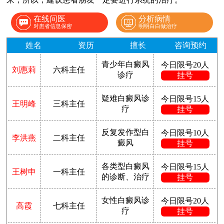
在线问医
分析病情
对患者信息保密
明明白白做治疗
姓名
资历
擅长
咨询预约
青少年白癜风
今日限号20人
刘惠莉
六科主任
诊疗
挂号
疑难白癜风诊
今日限号15人
王明峰
三科主任
疗
挂号
反复发作型白
今日限号10人
李洪燕
二科主任
癜风
挂号
各类型白癜风
今日限号15人
王树申
一科主任
的诊断、治疗
挂号
女性白癜风诊
今日限号20人
高霞
七科主任
疗
挂号