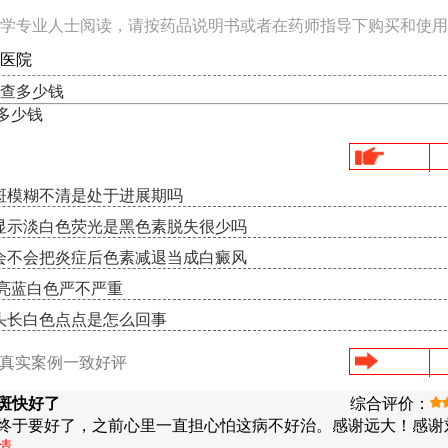
学专业人士阅读，请按药品说明书或者在药师指导下购买和使用
医院
查多少钱
次多少钱
斑模糊不清是处于进展期吗
显示淡白色荧光是黑色素脱失很少吗
会不会把炎症后色素减退当成白癜风
示亮蓝白色严不严重
头长白色点点是怎么回事
/真实案例一致好评
斑快好了
综合评价：
终于要好了，之前心里一直担心怕这病不好治。感谢远大！感谢
情