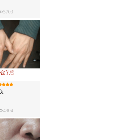
5703
●治疗后
负
4904