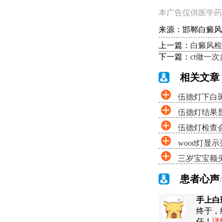
本广告仅供医学药
来源：邯郸白癜风
上一篇：
白癜风检
下一篇：
ct做一
相关文章
伍德灯下白
伍德灯结果
伍德灯检查
wood灯显
三岁宝宝额
患者心声
手上白
终于，
任！
详