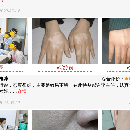
23-10-18
图
●治疗前
推荐
综合评价：
得说，态度很好，主要是效果不错。在此特别感谢李主任，认真
术好……
详情
23-09-12