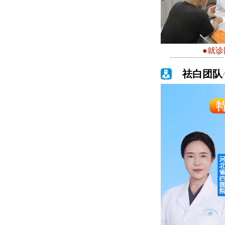
●就诊
祛白团队