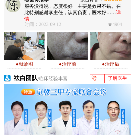
服务没得说，态度很好，主要是效果不错。在
此特别感谢李主任，认真负责，医术好……
详
情
时间：2023-09-12
4904
●就诊图
●治疗前
●治疗后
祛白团队
了解医生
/临床经验丰富