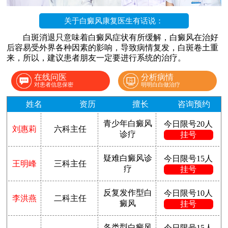
关于白癜风康复医生有话说：
白斑消退只意味着白癜风症状有所缓解，白癜风在治好
后容易受外界各种因素的影响，导致病情复发，白斑卷土重
来，所以，建议患者朋友一定要进行系统的治疗。
在线问医
分析病情
对患者信息保密
明明白白做治疗
姓名
资历
擅长
咨询预约
青少年白癜风
今日限号20人
刘惠莉
六科主任
诊疗
挂号
疑难白癜风诊
今日限号15人
王明峰
三科主任
疗
挂号
反复发作型白
今日限号10人
李洪燕
二科主任
癜风
挂号
各类型白癜风
今日限号15人