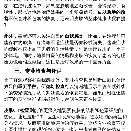
燥。在治疗过程中，如果皮肤质地逐渐改善，变得光滑、有
弹性，那么这也是治疗效果的一个积极信号。
皮肤质地的改
善
不仅意味着色素的恢复，还表明皮肤的整体健康状况在提
升。
此外，患者还可以关注自己的
自我感觉
。比如，在治疗前可
能存在的瘙痒、疼痛等不适症状是否减轻或消失。这些症状
的缓解不仅提高了患者的生活质量，也是治疗效果的一个直
接体现。同时，随着白斑的消退和皮肤的恢复，患者的心理
压力也会相应减轻，这也是治疗效果的一个重要方面。
三、专业检查与评估
除了直观观察和自我感觉外，专业检查也是判断白癜风治疗
效果的重要手段。
伍德灯检查
可以清晰地显示白斑在紫外线
下的荧光情况，从而判断色素的恢复程度。如果白斑在伍德
灯下的荧光逐渐减弱或消失，说明色素正在恢复。
皮肤CT检查
则能够更深入地观察皮肤的结构和色素细胞的
变化。通过皮肤CT，医生可以清晰地看到黑素细胞的再生和
分布情况，从而更准确地评估治疗效果。这些专业检查不仅
为医生提供了客观的治疗依据，也让患者对自己的病情有了