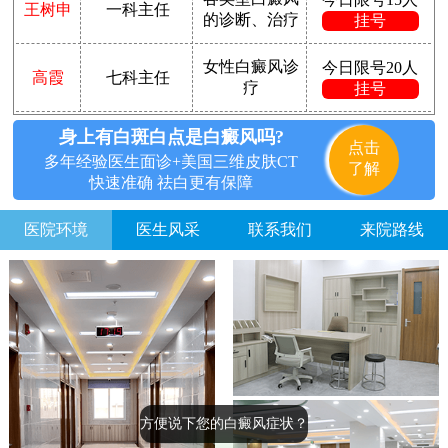
王树申
一科主任
的诊断、治疗
挂号
女性白癜风诊
今日限号20人
高霞
七科主任
疗
挂号
身上有白斑白点是白癜风吗?
点击
多年经验医生面诊+美国三维皮肤CT
了解
快速准确 祛白更有保障
医院环境
医生风采
联系我们
来院路线
方便说下您的白癜风症状？