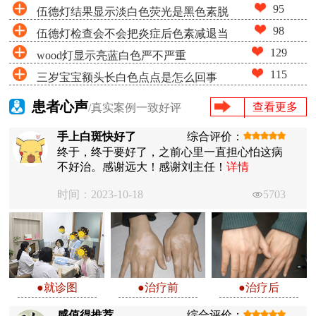
95
伍德灯结果显示淡白色荧光是黑色素脱
98
伍德灯检查会不会把炎症后色素减退当
失很少吗
129
wood灯显示亮蓝白色严不严重
成白癜风
115
三岁宝宝额头长白色点点是怎么回事
患者心声
查看更多
/真实案例一致好评
手上白斑快好了
综合评价：
终于，终于要好了，之前心里一直担心怕这病
不好治。感谢远大！感谢刘主任！
详情
时间：2023-10-18
5703
●就诊图
●治疗前
●治疗后
感值得推荐
综合评价：