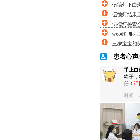
伍德灯下白
伍德灯结果
伍德灯检查
wood灯显
三岁宝宝额
患者心声
手上白
终于，
任！
详
时间：20