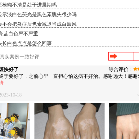
斑模糊不清是处于进展期吗
显示淡白色荧光是黑色素脱失很少吗
会不会把炎症后色素减退当成白癜风
示亮蓝白色严不严重
头长白色点点是怎么回事
/真实案例一致好评
斑快好了
综合评价：
终于要好了，之前心里一直担心怕这病不好治。感谢远大！感谢
情
23-10-18