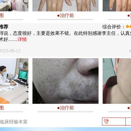
图
●治疗前
推荐
综合评价：
得说，态度很好，主要是效果不错。在此特别感谢李主任，认真
术好……
详情
23-09-12
图
●治疗前
/临床经验丰富