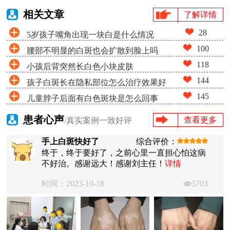
相关文章
了解详情
28
5岁孩子嘴角出现一块白是什么情况
100
腰部不明显的白斑也会扩散到脸上吗
118
小孩后背突然长白色小块皮肤
144
孩子白斑长在隐私部位怎么治疗效果好
145
儿童脖子后面有白色斑块是怎么回事
患者心声
查看更多
/真实案例一致好评
手上白斑快好了
综合评价：
终于，终于要好了，之前心里一直担心怕这病
不好治。感谢远大！感谢刘主任！
详情
时间：2023-10-18
5703