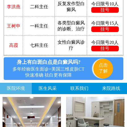
反复发作型白
今日限号10人
李洪燕
二科主任
癜风
挂号
各类型白癜风
今日限号15人
王树申
一科主任
的诊断、治疗
挂号
女性白癜风诊
今日限号20人
高霞
七科主任
疗
挂号
身上有白斑白点是白癜风吗?
点击
多年经验医生面诊+美国三维皮肤CT
了解
快速准确 祛白更有保障
医院环境
医生风采
联系我们
来院路线