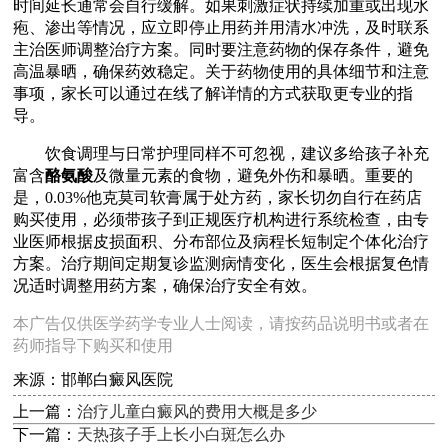
时间延长通常会自行缓解。如果刺激症状持续加重或出现水
疱、渗出等情况，应立即停止用药并用清水冲洗，及时联系
主治医师调整治疗方案。同时要注意药物的保存条件，避免
高温暴晒，确保药效稳定。关于药物使用的具体细节和注意
事项，家长可以通过在线了解详情的方式获取更专业的指
导。
饮食调理与日常护理同样不可忽视，建议多给孩子补充
富含
酪氨酸
及微量元素的食物，避免外伤和暴晒。重要的
是，0.03%他克莫司软膏属于处方药，家长切勿自行在药店
购买使用，必须带孩子到正规医疗机构进行系统检查，由专
业医师根据皮损面积、分布部位及病程长短制定个体化治疗
方案。治疗期间定期复诊监测病情变化，医生会根据复色情
况适时调整用药方案，确保治疗安全有效。
本广告仅供医学药学专业人士阅读，请按药品说明书或者在
药师指导下购买和使用
来源：邯郸白癜风医院
上一篇：
治疗儿童白癜风的费用大概是多少
下一篇：
天热孩子手上长小白斑怎么办