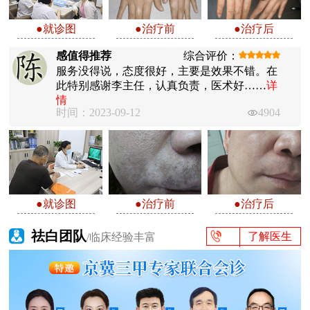
●就诊图
●治疗前
●治疗后
感值得推荐
综合评价：
服务没得说，态度很好，主要是效果不错。在
此特别感谢李主任，认真负责，医术好……
详
情
时间：2023-09-12
4904
●就诊图
●治疗前
●治疗后
祛白团队
了解医生
/临床经验丰富