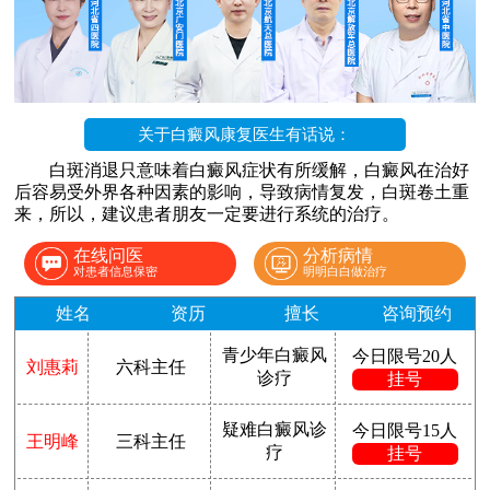
关于白癜风康复医生有话说：
白斑消退只意味着白癜风症状有所缓解，白癜风在治好
后容易受外界各种因素的影响，导致病情复发，白斑卷土重
来，所以，建议患者朋友一定要进行系统的治疗。
在线问医
分析病情
对患者信息保密
明明白白做治疗
姓名
资历
擅长
咨询预约
青少年白癜风
今日限号20人
刘惠莉
六科主任
诊疗
挂号
疑难白癜风诊
今日限号15人
王明峰
三科主任
疗
挂号