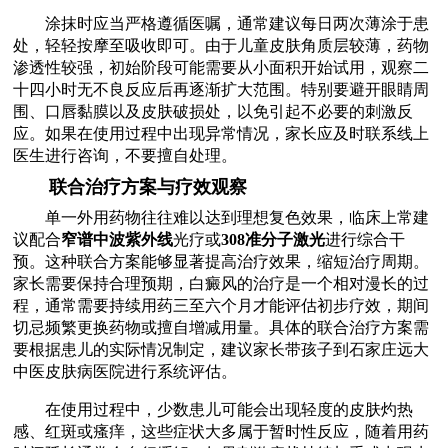
涂抹时应当严格遵循医嘱，通常建议每日两次薄涂于患
处，轻轻按摩至吸收即可。由于儿童皮肤角质层较薄，药物
渗透性较强，初始阶段可能需要从小面积开始试用，观察二
十四小时无不良反应后再逐渐扩大范围。特别要避开眼睛周
围、口唇黏膜以及皮肤破损处，以免引起不必要的刺激反
应。如果在使用过程中出现异常情况，家长应及时联系线上
医生进行咨询，不要擅自处理。
联合治疗方案与疗效观察
单一外用药物往往难以达到理想复色效果，临床上常建
议配合
窄谱中波紫外线
光疗或
308准分子激光
进行综合干
预。这种联合方案能够显著提高治疗效果，缩短治疗周期。
家长需要保持合理预期，白癜风的治疗是一个相对漫长的过
程，通常需要持续用药三至六个月才能评估初步疗效，期间
切忌频繁更换药物或擅自增减用量。具体的联合治疗方案需
要根据患儿的实际情况制定，建议家长带孩子到石家庄远大
中医皮肤病医院进行系统评估。
在使用过程中，少数患儿可能会出现轻度的皮肤灼热
感、红斑或瘙痒，这些症状大多属于暂时性反应，随着用药